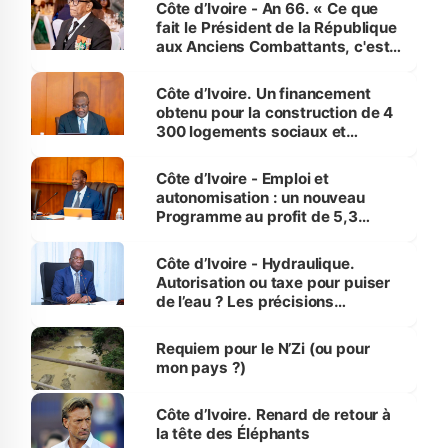
Côte d’Ivoire - An 66. « Ce que
fait le Président de la République
aux Anciens Combattants, c'est
inédit » (Cne Yassoungo Koné ®)
Côte d’Ivoire. Un financement
obtenu pour la construction de 4
300 logements sociaux et
économiques à Abidjan, Bouaké
et Yamoussoukro
Côte d’Ivoire - Emploi et
autonomisation : un nouveau
Programme au profit de 5,3
millions de jeunes
Côte d’Ivoire - Hydraulique.
Autorisation ou taxe pour puiser
de l’eau ? Les précisions
d’Assahoré
Requiem pour le N’Zi (ou pour
mon pays ?)
Côte d’Ivoire. Renard de retour à
la tête des Éléphants