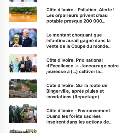
Côte d’Ivoire - Pollution. Alerte !
Les orpailleurs privent d’eau
potable presque 200 000
habitants autour d’Agboville
Le montant choquant que
Infantino aurait gagné dans la
vente de la Coupe du monde
révélé
Côte d’Ivoire. Prix national
d’Excellence. « J’encourage notre
jeunesse à (…) cultiver la
compétence et l’intégrité »
(Alassane Ouattara
Côte d'Ivoire. Sur la route de
Bingerville, après pluies et
inondations (Reportage)
Côte d’Ivoire - Environnement.
Quand les forêts sacrées
inspirent dans les actions de
reboisement