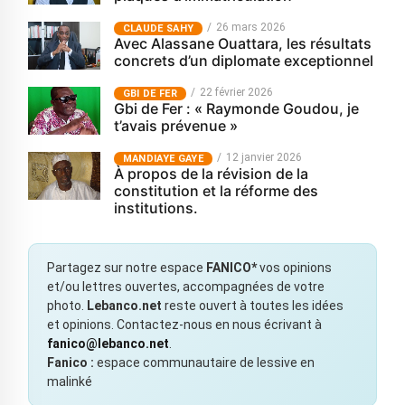
26 mars 2026
CLAUDE SAHY
Avec Alassane Ouattara, les résultats
concrets d’un diplomate exceptionnel
22 février 2026
GBI DE FER
Gbi de Fer : « Raymonde Goudou, je
t’avais prévenue »
12 janvier 2026
MANDIAYE GAYE
À propos de la révision de la
constitution et la réforme des
institutions.
Partagez sur notre espace
FANICO*
vos opinions
et/ou lettres ouvertes, accompagnées de votre
photo.
Lebanco.net
reste ouvert à toutes les idées
et opinions. Contactez-nous en nous écrivant à
fanico@lebanco.net
.
Fanico :
espace communautaire de lessive en
malinké