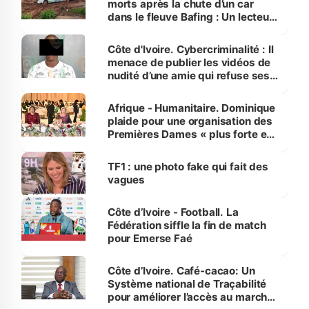
morts après la chute d’un car
dans le fleuve Bafing : Un lecteur
dénonce la légèreté du ministère
des Transports
Côte d'Ivoire. Cybercriminalité : Il
menace de publier les vidéos de
nudité d’une amie qui refuse ses
avances
Afrique - Humanitaire. Dominique
plaide pour une organisation des
Premières Dames « plus forte et
influente, dont l'impact s'affirme
sur la scène internationale »
TF1 : une photo fake qui fait des
vagues
Côte d’Ivoire - Football. La
Fédération siffle la fin de match
pour Emerse Faé
Côte d’Ivoire. Café-cacao: Un
Système national de Traçabilité
pour améliorer l’accès au marché