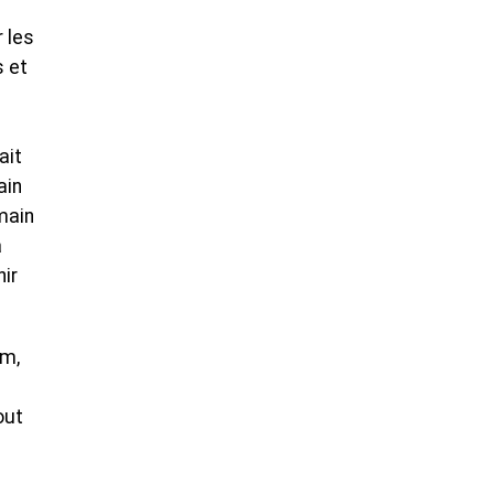
 les
s et
ait
ain
main
à
ir
am,
out