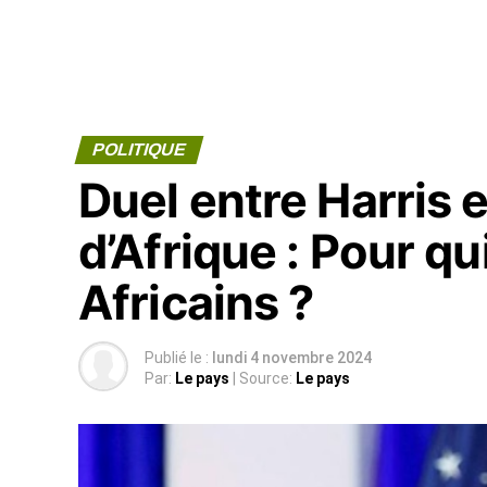
POLITIQUE
Duel entre Harris 
d’Afrique : Pour qu
Africains ?
Publié le :
lundi 4 novembre 2024
Par:
Le pays
| Source:
Le pays