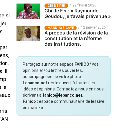
22 février 2026
GBI DE FER
Gbi de Fer : « Raymonde
me si
Goudou, je t’avais prévenue »
njeu
12 janvier 2026
MANDIAYE GAYE
as
À propos de la révision de la
constitution et la réforme
des institutions.
 par
ens,
ion,
Partagez sur notre espace
FANICO*
vos
opinions et/ou lettres ouvertes,
. Il
accompagnées de votre photo.
ump
Lebanco.net
reste ouvert à toutes les
 le
idées et opinions. Contactez-nous en nous
seaux
écrivant à
fanico@lebanco.net
.
Fanico :
espace communautaire de lessive
en malinké
ris
OTAN