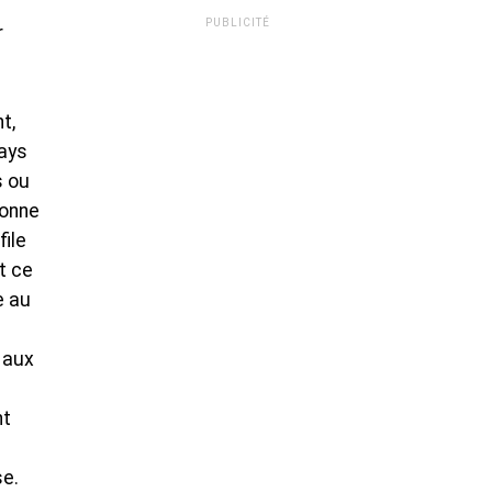
PUBLICITÉ
r
t,
pays
s ou
donne
file
t ce
e au
 aux
nt
se.