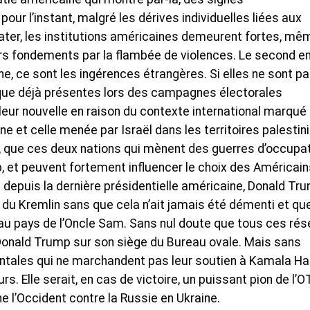
ur l’instant, malgré les dérives individuelles liées aux
tater, les institutions américaines demeurent fortes, mê
urs fondements par la flambée de violences. Le second e
e, ce sont les ingérences étrangères. Si elles ne sont p
ue déjà présentes lors des campagnes électorales
eur nouvelle en raison du contexte international marqué
e et celle menée par Israël dans les territoires palestini
fet, que ces deux nations qui mènent des guerres d’occupat
 et peuvent fortement influencer le choix des Américains
 depuis la dernière présidentielle américaine, Donald Tr
 du Kremlin sans que cela n’ait jamais été démenti et que
s au pays de l’Oncle Sam. Sans nul doute que tous ces ré
Donald Trump sur son siège du Bureau ovale. Mais sans
tales qui ne marchandent pas leur soutien à Kamala Har
urs. Elle serait, en cas de victoire, un puissant pion de l’
e l’Occident contre la Russie en Ukraine.