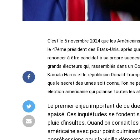
C’est le 5 novembre 2024 que les Américains 
le 47ème président des Etats-Unis, après que 
renoncer à être candidat à sa propre successi
grands électeurs qui, rassemblés dans un Co
Kamala Harris et le républicain Donald Trum
que le secret des urnes soit connu, l’on ne p
élection américaine qui polarise toutes les a
Le premier enjeu important de ce duel
apaisé. Ces inquiétudes se fondent su
pluie d’insultes. Quand on connait les
américaine avec pour point culminant, 
appréhensions pour la vieille démocra