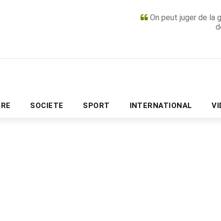
On peut juger de la 
d
PUBLICITÉ
URE
SOCIETE
SPORT
INTERNATIONAL
V