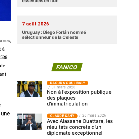
essentiels en Ituri
7 août 2026
Uruguay : Diego Forlán nommé
sélectionneur de la Celeste
urnes,
t à
 538
ate
FANICO
ant
‎DAOUDA COULIBALY
31 mars 2026
Non à l'exposition publique
des plaques
d'immatriculation
n
s une
26 mars 2026
CLAUDE SAHY
Avec Alassane Ouattara, les
résultats concrets d’un
diplomate exceptionnel