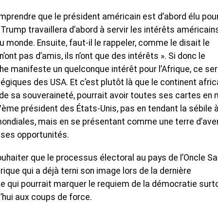
comprendre que le président américain est d’abord élu pour
rump travaillera d’abord à servir les intérêts américain
monde. Ensuite, faut-il le rappeler, comme le disait le
n’ont pas d’amis, ils n’ont que des intérêts ». Si donc le
he manifeste un quelconque intérêt pour l’Afrique, ce ser
égiques des USA. Et c’est plutôt là que le continent afric
x de sa souveraineté, pourrait avoir toutes ses cartes en 
 47ème président des États-Unis, pas en tendant la sébile 
mondiales, mais en se présentant comme une terre d’aven
 ses opportunités.
ouhaiter que le processus électoral au pays de l’Oncle S
que qui a déjà terni son image lors de la dernière
ke qui pourrait marquer le requiem de la démocratie surt
’hui aux coups de force.