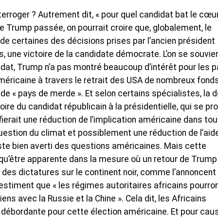
interroger ? Autrement dit, « pour quel candidat bat le cœu
’ère Trump passée, on pourrait croire que, globalement, le
 de certaines des décisions prises par l’ancien président
s, une victoire de la candidate démocrate. L’on se souvien
ndat, Trump n’a pas montré beaucoup d’intérêt pour les 
 américaine à travers le retrait des USA de nombreux fond
s de « pays de merde ». Et selon certains spécialistes, la 
ire du candidat républicain à la présidentielle, qui se pro
ifierait une réduction de l’implication américaine dans tou
uestion du climat et possiblement une réduction de l’aid
ste bien averti des questions américaines. Mais cette
t qu’être apparente dans la mesure où un retour de Trump
 des dictatures sur le continent noir, comme l’annoncent
estiment que « les régimes autoritaires africains pourro
ns avec la Russie et la Chine ». Cela dit, les Africains
 débordante pour cette élection américaine. Et pour cau