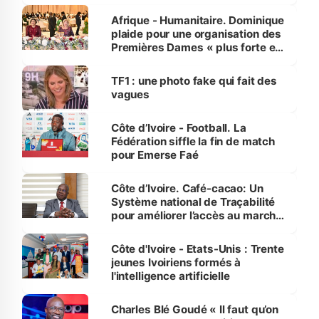
avances
Afrique - Humanitaire. Dominique
plaide pour une organisation des
Premières Dames « plus forte et
influente, dont l'impact s'affirme
sur la scène internationale »
TF1 : une photo fake qui fait des
vagues
Côte d’Ivoire - Football. La
Fédération siffle la fin de match
pour Emerse Faé
Côte d’Ivoire. Café-cacao: Un
Système national de Traçabilité
pour améliorer l’accès au marché
international
Côte d'Ivoire - Etats-Unis : Trente
jeunes Ivoiriens formés à
l'intelligence artificielle
Charles Blé Goudé « Il faut qu’on