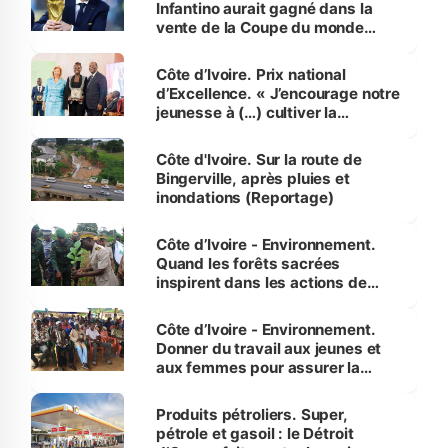
Infantino aurait gagné dans la
vente de la Coupe du monde
révélé
Côte d’Ivoire. Prix national
d’Excellence. « J’encourage notre
jeunesse à (…) cultiver la
compétence et l’intégrité »
(Alassane Ouattara
Côte d'Ivoire. Sur la route de
Bingerville, après pluies et
inondations (Reportage)
Côte d’Ivoire - Environnement.
Quand les forêts sacrées
inspirent dans les actions de
reboisement
Côte d’Ivoire - Environnement.
Donner du travail aux jeunes et
aux femmes pour assurer la
protection des espèces
menacées
Produits pétroliers. Super,
pétrole et gasoil : le Détroit