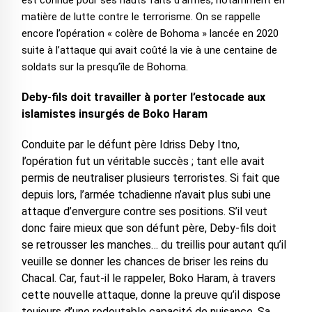
est connue pour ses hauts faits d’armes, notamment en
matière de lutte contre le terrorisme. On se rappelle
encore l’opération « colère de Bohoma » lancée en 2020
suite à l’attaque qui avait coûté la vie à une centaine de
soldats sur la presqu’île de Bohoma.
Deby-fils doit travailler à porter l’estocade aux
islamistes insurgés de Boko Haram
Conduite par le défunt père Idriss Deby Itno,
l’opération fut un véritable succès ; tant elle avait
permis de neutraliser plusieurs terroristes. Si fait que
depuis lors, l’armée tchadienne n’avait plus subi une
attaque d’envergure contre ses positions. S’il veut
donc faire mieux que son défunt père, Deby-fils doit
se retrousser les manches… du treillis pour autant qu’il
veuille se donner les chances de briser les reins du
Chacal. Car, faut-il le rappeler, Boko Haram, à travers
cette nouvelle attaque, donne la preuve qu’il dispose
toujours d’une redoutable capacité de nuisance. Sa