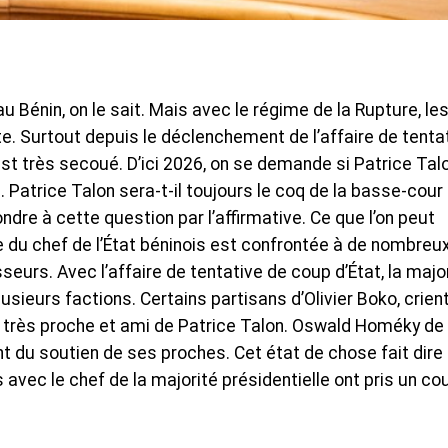
 Bénin, on le sait. Mais avec le régime de la Rupture, le
e. Surtout depuis le déclenchement de l’affaire de tenta
est très secoué. D’ici 2026, on se demande si Patrice Tal
. Patrice Talon sera-t-il toujours le coq de la basse-cour
pondre à cette question par l’affirmative. Ce que l’on peut
le du chef de l’État béninois est confrontée à de nombreu
urs. Avec l’affaire de tentative de coup d’État, la majo
lusieurs factions. Certains partisans d’Olivier Boko, crien
r, très proche et ami de Patrice Talon. Oswald Homéky de
t du soutien de ses proches. Cet état de chose fait dire
 avec le chef de la majorité présidentielle ont pris un co