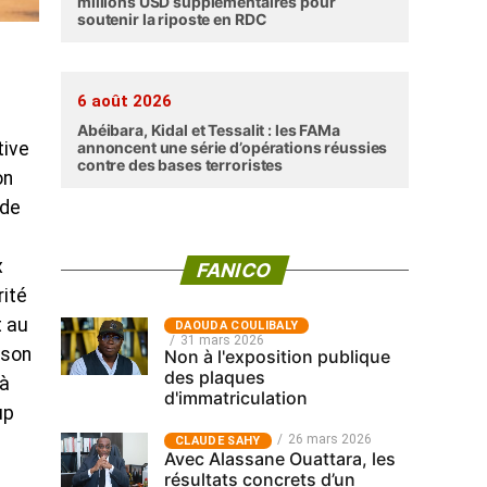
millions USD supplémentaires pour
soutenir la riposte en RDC
6 août 2026
s
Abéibara, Kidal et Tessalit : les FAMa
annoncent une série d’opérations réussies
tive
contre des bases terroristes
on
 de
x
FANICO
rité
t au
‎DAOUDA COULIBALY
31 mars 2026
 son
Non à l'exposition publique
des plaques
 à
d'immatriculation
up
26 mars 2026
CLAUDE SAHY
Avec Alassane Ouattara, les
résultats concrets d’un