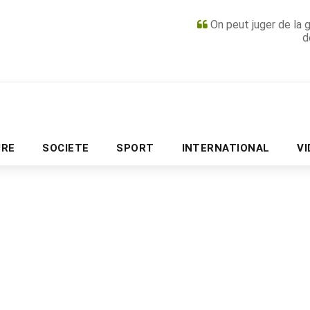
On peut juger de la 
d
PUBLICITÉ
URE
SOCIETE
SPORT
INTERNATIONAL
V