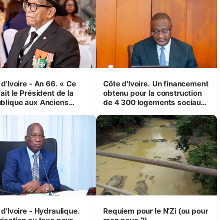
d’Ivoire - An 66. « Ce
Côte d’Ivoire. Un financement
ait le Président de la
obtenu pour la construction
blique aux Anciens
de 4 300 logements sociaux
attants, c'est inédit »
et économiques à Abidjan,
 Yassoungo Koné ®)
Bouaké et Yamoussoukro
d’Ivoire - Hydraulique.
Requiem pour le N’Zi (ou pour