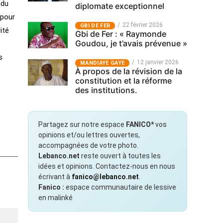
 du
diplomate exceptionnel
 pour
22 février 2026
GBI DE FER
ité
Gbi de Fer : « Raymonde
Goudou, je t’avais prévenue »
s
12 janvier 2026
MANDIAYE GAYE
À propos de la révision de la
constitution et la réforme
des institutions.
Partagez sur notre espace
FANICO*
vos
opinions et/ou lettres ouvertes,
accompagnées de votre photo.
Lebanco.net
reste ouvert à toutes les
idées et opinions. Contactez-nous en nous
écrivant à
fanico@lebanco.net
.
Fanico :
espace communautaire de lessive
en malinké