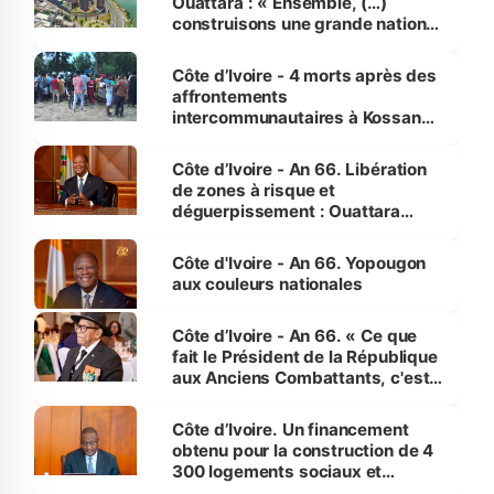
Ouattara : « Ensemble, (…)
construisons une grande nation
pour nous-mêmes et pour les
générations futures »
Côte d’Ivoire - 4 morts après des
affrontements
intercommunautaires à Kossandji
(Alepé) - Notre correspondant au
milieu des sinistrés
Côte d’Ivoire - An 66. Libération
de zones à risque et
déguerpissement : Ouattara
assure du « strict respect de
l'Etat de droit pour préserver les
Côte d'Ivoire - An 66. Yopougon
vies humaines »
aux couleurs nationales
Côte d’Ivoire - An 66. « Ce que
fait le Président de la République
aux Anciens Combattants, c'est
inédit » (Cne Yassoungo Koné ®)
Côte d’Ivoire. Un financement
obtenu pour la construction de 4
300 logements sociaux et
économiques à Abidjan, Bouaké