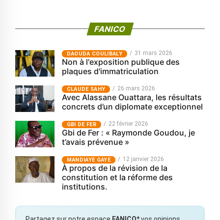
FANICO
31 mars 2026
‎DAOUDA COULIBALY
Non à l'exposition publique des
plaques d'immatriculation
26 mars 2026
CLAUDE SAHY
Avec Alassane Ouattara, les résultats
concrets d’un diplomate exceptionnel
22 février 2026
GBI DE FER
Gbi de Fer : « Raymonde Goudou, je
t’avais prévenue »
12 janvier 2026
MANDIAYE GAYE
À propos de la révision de la
constitution et la réforme des
institutions.
Partagez sur notre espace
FANICO*
vos opinions