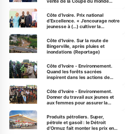
vente de la Coupe du monde
révélé
Côte d’Ivoire. Prix national
d’Excellence. « J’encourage notre
jeunesse à (…) cultiver la
compétence et l’intégrité »
(Alassane Ouattara
Côte d'Ivoire. Sur la route de
Bingerville, après pluies et
inondations (Reportage)
Côte d’Ivoire - Environnement.
Quand les forêts sacrées
inspirent dans les actions de
reboisement
Côte d’Ivoire - Environnement.
Donner du travail aux jeunes et
aux femmes pour assurer la
protection des espèces
menacées
Produits pétroliers. Super,
pétrole et gasoil : le Détroit
d’Ormuz fait monter les prix en
Côte d’Ivoire