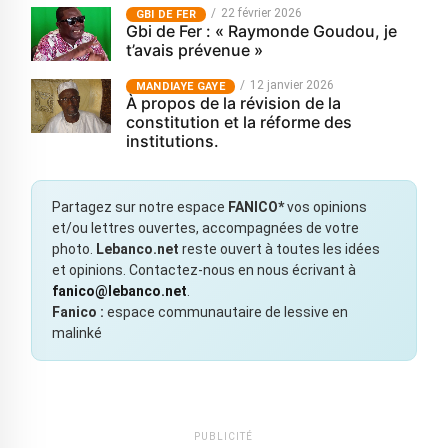
22 février 2026
GBI DE FER
Gbi de Fer : « Raymonde Goudou, je
t’avais prévenue »
12 janvier 2026
MANDIAYE GAYE
À propos de la révision de la
constitution et la réforme des
institutions.
Partagez sur notre espace
FANICO*
vos opinions
et/ou lettres ouvertes, accompagnées de votre
photo.
Lebanco.net
reste ouvert à toutes les idées
et opinions. Contactez-nous en nous écrivant à
fanico@lebanco.net
.
Fanico :
espace communautaire de lessive en
malinké
PUBLICITÉ