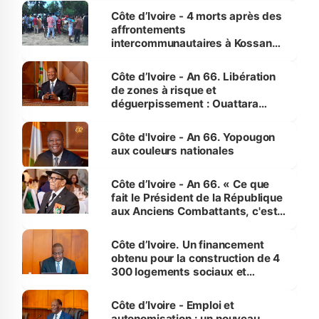
générations futures »
Côte d’Ivoire - 4 morts après des
affrontements
intercommunautaires à Kossandji
(Alepé) - Notre correspondant au
milieu des sinistrés
Côte d’Ivoire - An 66. Libération
de zones à risque et
déguerpissement : Ouattara
assure du « strict respect de
l'Etat de droit pour préserver les
Côte d'Ivoire - An 66. Yopougon
vies humaines »
aux couleurs nationales
Côte d’Ivoire - An 66. « Ce que
fait le Président de la République
aux Anciens Combattants, c'est
inédit » (Cne Yassoungo Koné ®)
Côte d’Ivoire. Un financement
obtenu pour la construction de 4
300 logements sociaux et
économiques à Abidjan, Bouaké
et Yamoussoukro
Côte d’Ivoire - Emploi et
autonomisation : un nouveau