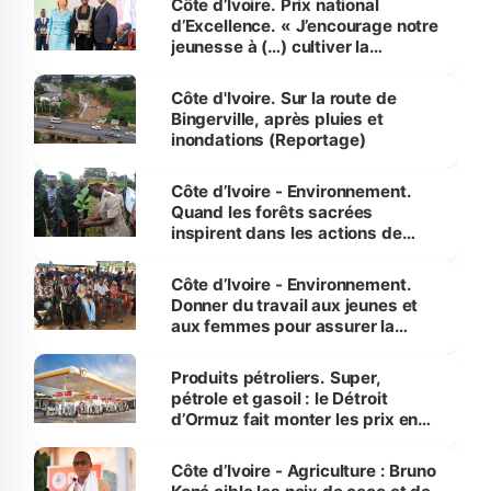
Côte d’Ivoire. Prix national
d’Excellence. « J’encourage notre
jeunesse à (…) cultiver la
compétence et l’intégrité »
(Alassane Ouattara
Côte d'Ivoire. Sur la route de
Bingerville, après pluies et
inondations (Reportage)
Côte d’Ivoire - Environnement.
Quand les forêts sacrées
inspirent dans les actions de
reboisement
Côte d’Ivoire - Environnement.
Donner du travail aux jeunes et
aux femmes pour assurer la
protection des espèces
menacées
Produits pétroliers. Super,
pétrole et gasoil : le Détroit
d’Ormuz fait monter les prix en
Côte d’Ivoire
Côte d’Ivoire - Agriculture : Bruno