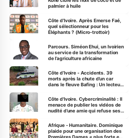
Koné cible les noix de coco et de
palmier à huile
Côte d’Ivoire. Après Emerse Faé,
quel sélectionneur pour les
Éléphants ? (Micro-trottoir)
Parcours. Siméon Ehui, un Ivoirien
au service de la transformation
de l’agriculture africaine
Côte d’Ivoire - Accidents. 39
morts après la chute d’un car
dans le fleuve Bafing : Un lecteur
dénonce la légèreté du ministère
des Transports
Côte d'Ivoire. Cybercriminalité : Il
menace de publier les vidéos de
nudité d’une amie qui refuse ses
avances
Afrique - Humanitaire. Dominique
plaide pour une organisation des
Premières Dames « plus forte et