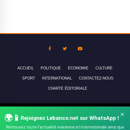
ACCUEIL
POLITIQUE
ECONOMIE
CULTURE
SPORT
INTERNATIONAL
CONTACTEZ-NOUS
CHARTE ÉDITORIALE
Copyright © 2010-2026 lebanco.net - Tous droits de reproduction
×
🌍📱
Rejoignez Lebanco.net sur WhatsApp !
réservés - All rights reserved.
Retrouvez toute l'actualité ivoirienne et internationale ainsi que