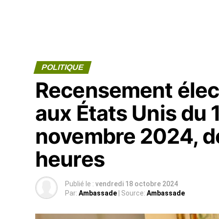
POLITIQUE
Recensement électo
aux États Unis du 
novembre 2024, de
heures
Publié le :
vendredi 18 octobre 2024
Par:
Ambassade
| Source:
Ambassade