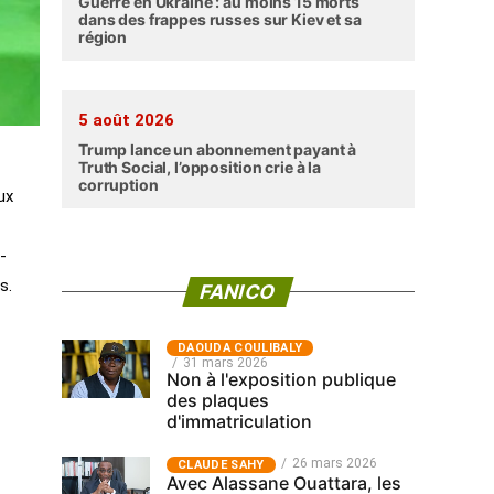
Guerre en Ukraine : au moins 15 morts
dans des frappes russes sur Kiev et sa
région
5 août 2026
Trump lance un abonnement payant à
Truth Social, l’opposition crie à la
corruption
ux
-
s.
FANICO
‎DAOUDA COULIBALY
31 mars 2026
Non à l'exposition publique
des plaques
d'immatriculation
26 mars 2026
CLAUDE SAHY
Avec Alassane Ouattara, les