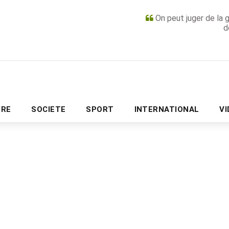
On peut juger de la 
d
PUBLICITÉ
URE
SOCIETE
SPORT
INTERNATIONAL
V