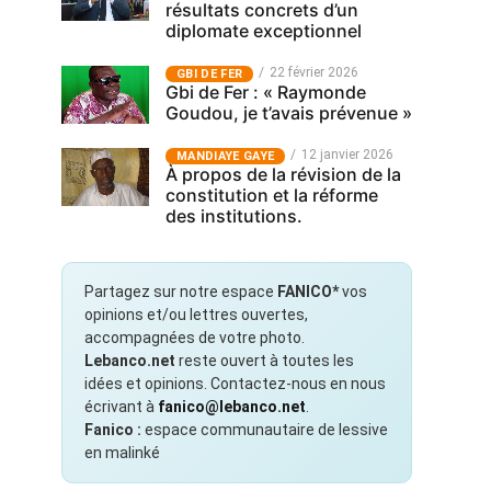
résultats concrets d’un
diplomate exceptionnel
22 février 2026
GBI DE FER
Gbi de Fer : « Raymonde
Goudou, je t’avais prévenue »
12 janvier 2026
MANDIAYE GAYE
À propos de la révision de la
constitution et la réforme
des institutions.
Partagez sur notre espace
FANICO*
vos
opinions et/ou lettres ouvertes,
accompagnées de votre photo.
Lebanco.net
reste ouvert à toutes les
idées et opinions. Contactez-nous en nous
écrivant à
fanico@lebanco.net
.
Fanico :
espace communautaire de lessive
en malinké