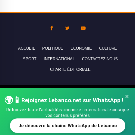
ACCUEIL
POLITIQUE
ECONOMIE
CULTURE
SPORT
INTERNATIONAL
CONTACTEZ-NOUS
CHARTE ÉDITORIALE
Copyright © 2010-2026 lebanco.net - Tous droits de reproduction
×
🌍📱
réservés - All rights reserved.
Rejoignez Lebanco.net sur WhatsApp !
Retrouvez toute l'actualité ivoirienne et internationale ainsi que
vos contenus préférés
Je découvre la chaîne WhatsApp de Lebanco
SHARE
TWEET