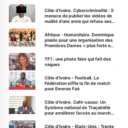
dénonce la légèreté du ministère
des Transports
Côte d'Ivoire. Cybercriminalité : Il
menace de publier les vidéos de
nudité d’une amie qui refuse ses
avances
Afrique - Humanitaire. Dominique
plaide pour une organisation des
Premières Dames « plus forte et
influente, dont l'impact s'affirme
sur la scène internationale »
TF1 : une photo fake qui fait des
vagues
Côte d’Ivoire - Football. La
Fédération siffle la fin de match
pour Emerse Faé
Côte d’Ivoire. Café-cacao: Un
Système national de Traçabilité
pour améliorer l’accès au marché
international
Côte d'Ivoire - Etats-Unis : Trente