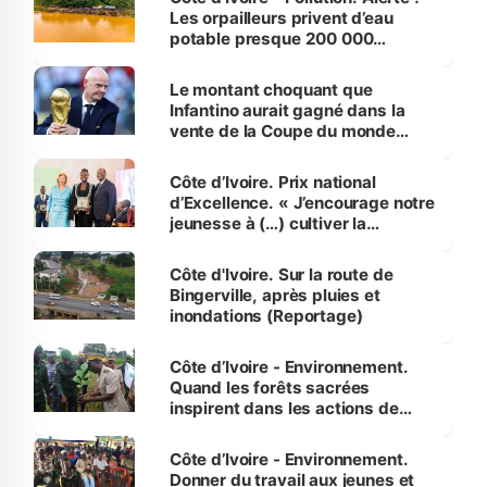
Les orpailleurs privent d’eau
potable presque 200 000
habitants autour d’Agboville
Le montant choquant que
Infantino aurait gagné dans la
vente de la Coupe du monde
révélé
Côte d’Ivoire. Prix national
d’Excellence. « J’encourage notre
jeunesse à (…) cultiver la
compétence et l’intégrité »
(Alassane Ouattara
Côte d'Ivoire. Sur la route de
Bingerville, après pluies et
inondations (Reportage)
Côte d’Ivoire - Environnement.
Quand les forêts sacrées
inspirent dans les actions de
reboisement
Côte d’Ivoire - Environnement.
Donner du travail aux jeunes et