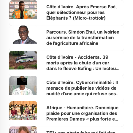
Côte d’Ivoire. Après Emerse Faé,
quel sélectionneur pour les
Éléphants ? (Micro-trottoir)
Parcours. Siméon Ehui, un Ivoirien
au service de la transformation
de l’agriculture africaine
Côte d’Ivoire - Accidents. 39
morts après la chute d’un car
dans le fleuve Bafing : Un lecteur
dénonce la légèreté du ministère
des Transports
Côte d'Ivoire. Cybercriminalité : Il
menace de publier les vidéos de
nudité d’une amie qui refuse ses
avances
Afrique - Humanitaire. Dominique
plaide pour une organisation des
Premières Dames « plus forte et
influente, dont l'impact s'affirme
sur la scène internationale »
TF1 : une photo fake qui fait des