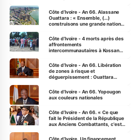
faveur des femmes et des
enfants
Côte d’Ivoire - An 66. Alassane
Ouattara : « Ensemble, (…)
construisons une grande nation
pour nous-mêmes et pour les
générations futures »
Côte d’Ivoire - 4 morts après des
affrontements
intercommunautaires à Kossandji
(Alepé) - Notre correspondant au
milieu des sinistrés
Côte d’Ivoire - An 66. Libération
de zones à risque et
déguerpissement : Ouattara
assure du « strict respect de
l'Etat de droit pour préserver les
Côte d'Ivoire - An 66. Yopougon
vies humaines »
aux couleurs nationales
Côte d’Ivoire - An 66. « Ce que
fait le Président de la République
aux Anciens Combattants, c'est
inédit » (Cne Yassoungo Koné ®)
Côte d’Ivoire. Un financement