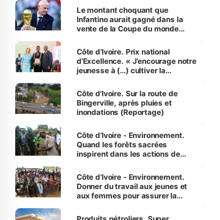
Le montant choquant que
Infantino aurait gagné dans la
vente de la Coupe du monde
révélé
Côte d’Ivoire. Prix national
d’Excellence. « J’encourage notre
jeunesse à (…) cultiver la
compétence et l’intégrité »
(Alassane Ouattara
Côte d'Ivoire. Sur la route de
Bingerville, après pluies et
inondations (Reportage)
Côte d’Ivoire - Environnement.
Quand les forêts sacrées
inspirent dans les actions de
reboisement
Côte d’Ivoire - Environnement.
Donner du travail aux jeunes et
aux femmes pour assurer la
protection des espèces
menacées
Produits pétroliers. Super,