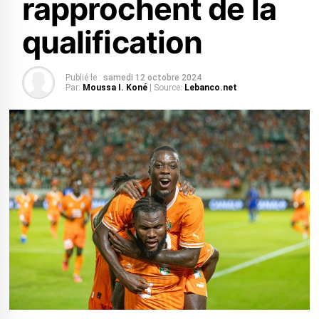
rapprochent de la
qualification
Publié le :
samedi 12 octobre 2024
Par:
Moussa I. Koné
| Source:
Lebanco.net