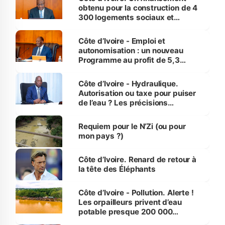
obtenu pour la construction de 4
300 logements sociaux et
économiques à Abidjan, Bouaké
et Yamoussoukro
Côte d’Ivoire - Emploi et
autonomisation : un nouveau
Programme au profit de 5,3
millions de jeunes
Côte d’Ivoire - Hydraulique.
Autorisation ou taxe pour puiser
de l’eau ? Les précisions
d’Assahoré
Requiem pour le N’Zi (ou pour
mon pays ?)
Côte d’Ivoire. Renard de retour à
la tête des Éléphants
Côte d’Ivoire - Pollution. Alerte !
Les orpailleurs privent d’eau
potable presque 200 000
habitants autour d’Agboville