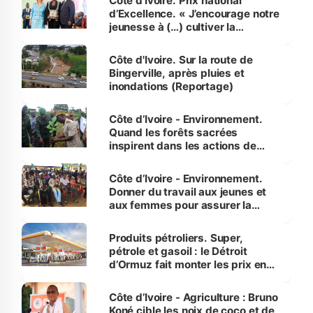
Côte d’Ivoire. Prix national
d’Excellence. « J’encourage notre
jeunesse à (…) cultiver la
compétence et l’intégrité »
(Alassane Ouattara
Côte d'Ivoire. Sur la route de
Bingerville, après pluies et
inondations (Reportage)
Côte d’Ivoire - Environnement.
Quand les forêts sacrées
inspirent dans les actions de
reboisement
Côte d’Ivoire - Environnement.
Donner du travail aux jeunes et
aux femmes pour assurer la
protection des espèces
menacées
Produits pétroliers. Super,
pétrole et gasoil : le Détroit
d’Ormuz fait monter les prix en
Côte d’Ivoire
Côte d’Ivoire - Agriculture : Bruno
Koné cible les noix de coco et de