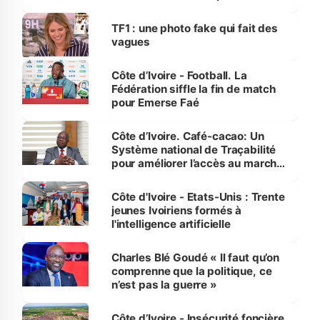
influente, dont l'impact s'affirme
sur la scène internationale »
TF1 : une photo fake qui fait des
vagues
Côte d’Ivoire - Football. La
Fédération siffle la fin de match
pour Emerse Faé
Côte d’Ivoire. Café-cacao: Un
Système national de Traçabilité
pour améliorer l’accès au marché
international
Côte d'Ivoire - Etats-Unis : Trente
jeunes Ivoiriens formés à
l'intelligence artificielle
Charles Blé Goudé « Il faut qu’on
comprenne que la politique, ce
n’est pas la guerre »
Côte d’Ivoire - Insécurité foncière.