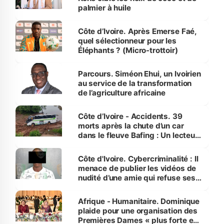
palmier à huile
Côte d’Ivoire. Après Emerse Faé,
quel sélectionneur pour les
Éléphants ? (Micro-trottoir)
Parcours. Siméon Ehui, un Ivoirien
au service de la transformation
de l’agriculture africaine
Côte d’Ivoire - Accidents. 39
morts après la chute d’un car
dans le fleuve Bafing : Un lecteur
dénonce la légèreté du ministère
des Transports
Côte d'Ivoire. Cybercriminalité : Il
menace de publier les vidéos de
nudité d’une amie qui refuse ses
avances
Afrique - Humanitaire. Dominique
plaide pour une organisation des
Premières Dames « plus forte et