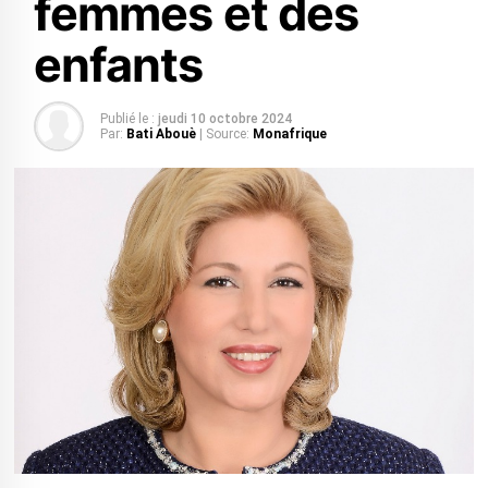
femmes et des
enfants
Publié le :
jeudi 10 octobre 2024
Par:
Bati Abouè
| Source:
Monafrique