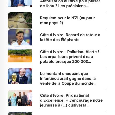
Autorisation ou taxe pour puiser
de l’eau ? Les précisions
d’Assahoré
Requiem pour le N’Zi (ou pour
mon pays ?)
Côte d’Ivoire. Renard de retour à
la tête des Éléphants
Côte d’Ivoire - Pollution. Alerte !
Les orpailleurs privent d’eau
potable presque 200 000
habitants autour d’Agboville
Le montant choquant que
Infantino aurait gagné dans la
vente de la Coupe du monde
révélé
Côte d’Ivoire. Prix national
d’Excellence. « J’encourage notre
jeunesse à (…) cultiver la
compétence et l’intégrité »
(Alassane Ouattara