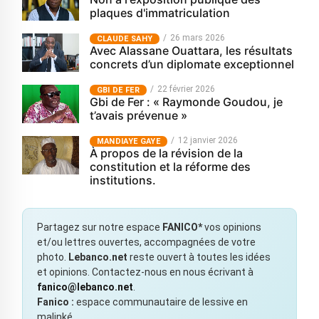
plaques d'immatriculation
26 mars 2026
CLAUDE SAHY
Avec Alassane Ouattara, les résultats
concrets d’un diplomate exceptionnel
22 février 2026
GBI DE FER
Gbi de Fer : « Raymonde Goudou, je
t’avais prévenue »
12 janvier 2026
MANDIAYE GAYE
À propos de la révision de la
constitution et la réforme des
institutions.
Partagez sur notre espace
FANICO*
vos opinions
et/ou lettres ouvertes, accompagnées de votre
photo.
Lebanco.net
reste ouvert à toutes les idées
et opinions. Contactez-nous en nous écrivant à
fanico@lebanco.net
.
Fanico :
espace communautaire de lessive en
malinké