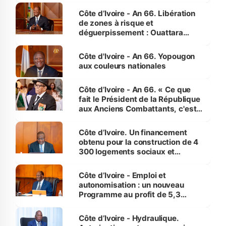
milieu des sinistrés
Côte d’Ivoire - An 66. Libération
de zones à risque et
déguerpissement : Ouattara
assure du « strict respect de
l'Etat de droit pour préserver les
Côte d'Ivoire - An 66. Yopougon
vies humaines »
aux couleurs nationales
Côte d’Ivoire - An 66. « Ce que
fait le Président de la République
aux Anciens Combattants, c'est
inédit » (Cne Yassoungo Koné ®)
Côte d’Ivoire. Un financement
obtenu pour la construction de 4
300 logements sociaux et
économiques à Abidjan, Bouaké
et Yamoussoukro
Côte d’Ivoire - Emploi et
autonomisation : un nouveau
Programme au profit de 5,3
millions de jeunes
Côte d’Ivoire - Hydraulique.