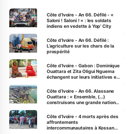
Côte d’Ivoire - An 66. Défilé - «
Saloni ! Saloni ! » : les soldats
indiens en vedette à Yop’ City
Côte d’Ivoire - An 66. Défilé :
L’agriculture sur les chars de la
prospérité
Côte d’Ivoire - Gabon : Dominique
Ouattara et Zita Oligui Nguema
échangent sur leurs initiatives en
faveur des femmes et des
enfants
Côte d’Ivoire - An 66. Alassane
Ouattara : « Ensemble, (…)
construisons une grande nation
pour nous-mêmes et pour les
générations futures »
Côte d’Ivoire - 4 morts après des
affrontements
intercommunautaires à Kossandji
(Alepé) - Notre correspondant au