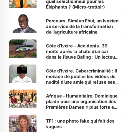
quel sélectionneur pour les
Éléphants ? (Micro-trottoir)
Parcours. Siméon Ehui, un Ivoirien
au service de la transformation
de l’agriculture africaine
Côte d’Ivoire - Accidents. 39
morts après la chute d’un car
dans le fleuve Bafing : Un lecteur
dénonce la légèreté du ministère
des Transports
Côte d'Ivoire. Cybercriminalité : Il
menace de publier les vidéos de
nudité d’une amie qui refuse ses
avances
Afrique - Humanitaire. Dominique
plaide pour une organisation des
Premières Dames « plus forte et
influente, dont l'impact s'affirme
sur la scène internationale »
TF1 : une photo fake qui fait des
vagues