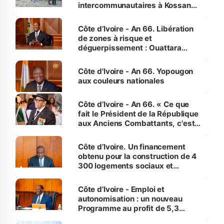
intercommunautaires à Kossandji
(Alepé) - Notre correspondant au
milieu des sinistrés
Côte d’Ivoire - An 66. Libération
de zones à risque et
déguerpissement : Ouattara
assure du « strict respect de
l'Etat de droit pour préserver les
Côte d'Ivoire - An 66. Yopougon
vies humaines »
aux couleurs nationales
Côte d’Ivoire - An 66. « Ce que
fait le Président de la République
aux Anciens Combattants, c'est
inédit » (Cne Yassoungo Koné ®)
Côte d’Ivoire. Un financement
obtenu pour la construction de 4
300 logements sociaux et
économiques à Abidjan, Bouaké
et Yamoussoukro
Côte d’Ivoire - Emploi et
autonomisation : un nouveau
Programme au profit de 5,3
millions de jeunes