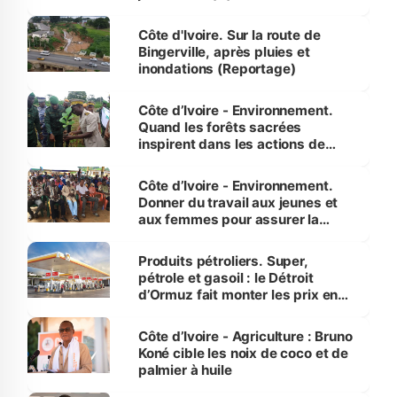
compétence et l’intégrité »
(Alassane Ouattara
Côte d'Ivoire. Sur la route de
Bingerville, après pluies et
inondations (Reportage)
Côte d’Ivoire - Environnement.
Quand les forêts sacrées
inspirent dans les actions de
reboisement
Côte d’Ivoire - Environnement.
Donner du travail aux jeunes et
aux femmes pour assurer la
protection des espèces
menacées
Produits pétroliers. Super,
pétrole et gasoil : le Détroit
d’Ormuz fait monter les prix en
Côte d’Ivoire
Côte d’Ivoire - Agriculture : Bruno
Koné cible les noix de coco et de
palmier à huile