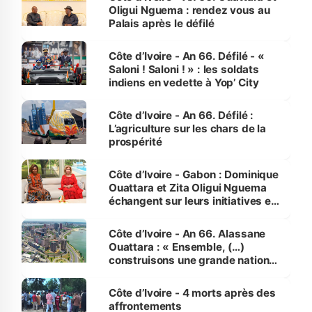
Oligui Nguema : rendez vous au
Palais après le défilé
Côte d’Ivoire - An 66. Défilé - «
Saloni ! Saloni ! » : les soldats
indiens en vedette à Yop’ City
Côte d’Ivoire - An 66. Défilé :
L’agriculture sur les chars de la
prospérité
Côte d’Ivoire - Gabon : Dominique
Ouattara et Zita Oligui Nguema
échangent sur leurs initiatives en
faveur des femmes et des
enfants
Côte d’Ivoire - An 66. Alassane
Ouattara : « Ensemble, (…)
construisons une grande nation
pour nous-mêmes et pour les
générations futures »
Côte d’Ivoire - 4 morts après des
affrontements