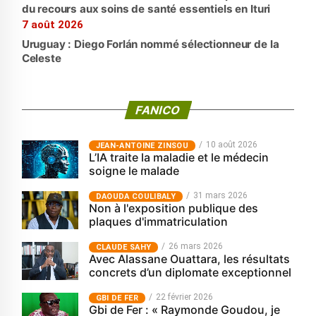
du recours aux soins de santé essentiels en Ituri
7 août 2026
Uruguay : Diego Forlán nommé sélectionneur de la
Celeste
FANICO
10 août 2026
JEAN-ANTOINE ZINSOU
L’IA traite la maladie et le médecin
soigne le malade
31 mars 2026
‎DAOUDA COULIBALY
Non à l'exposition publique des
plaques d'immatriculation
26 mars 2026
CLAUDE SAHY
Avec Alassane Ouattara, les résultats
concrets d’un diplomate exceptionnel
22 février 2026
GBI DE FER
Gbi de Fer : « Raymonde Goudou, je