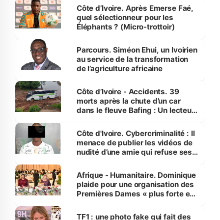
Côte d’Ivoire. Après Emerse Faé,
quel sélectionneur pour les
Éléphants ? (Micro-trottoir)
Parcours. Siméon Ehui, un Ivoirien
au service de la transformation
de l’agriculture africaine
Côte d’Ivoire - Accidents. 39
morts après la chute d’un car
dans le fleuve Bafing : Un lecteur
dénonce la légèreté du ministère
des Transports
Côte d'Ivoire. Cybercriminalité : Il
menace de publier les vidéos de
nudité d’une amie qui refuse ses
avances
Afrique - Humanitaire. Dominique
plaide pour une organisation des
Premières Dames « plus forte et
influente, dont l'impact s'affirme
sur la scène internationale »
TF1 : une photo fake qui fait des