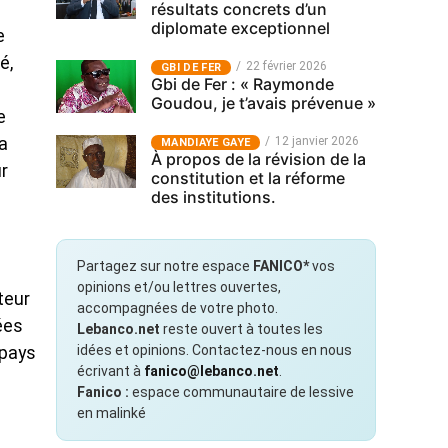
résultats concrets d’un
diplomate exceptionnel
e
é,
22 février 2026
GBI DE FER
Gbi de Fer : « Raymonde
Goudou, je t’avais prévenue »
e
12 janvier 2026
la
MANDIAYE GAYE
À propos de la révision de la
r
constitution et la réforme
des institutions.
Partagez sur notre espace
FANICO*
vos
opinions et/ou lettres ouvertes,
teur
accompagnées de votre photo.
ées
Lebanco.net
reste ouvert à toutes les
idées et opinions. Contactez-nous en nous
 pays
écrivant à
fanico@lebanco.net
.
Fanico :
espace communautaire de lessive
en malinké