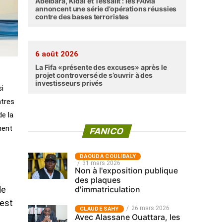
Abéibara, Kidal et Tessalit : les FAMa
annoncent une série d’opérations réussies
contre des bases terroristes
6 août 2026
La Fifa «présente des excuses» après le
projet controversé de s’ouvrir à des
investisseurs privés
si
ntres
de la
ment
FANICO
‎DAOUDA COULIBALY
31 mars 2026
Non à l'exposition publique
des plaques
d'immatriculation
de
uest
26 mars 2026
CLAUDE SAHY
Avec Alassane Ouattara, les