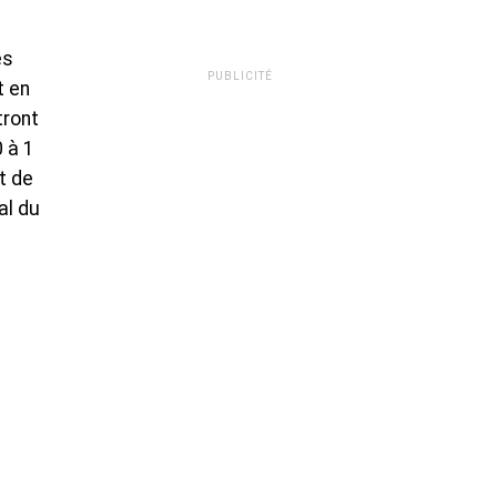
es
PUBLICITÉ
t en
tront
 à 1
t de
al du