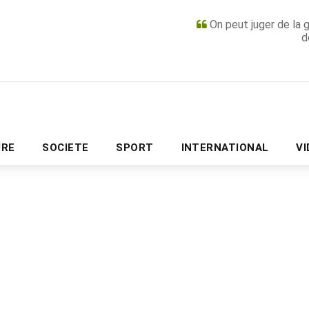
On peut juger de la 
d
PUBLICITÉ
URE
SOCIETE
SPORT
INTERNATIONAL
V