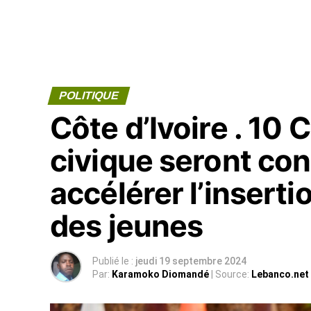
POLITIQUE
Côte d’Ivoire . 10 
civique seront con
accélérer l’inserti
des jeunes
Publié le :
jeudi 19 septembre 2024
Par:
Karamoko Diomandé
| Source:
Lebanco.net