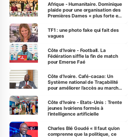
Afrique - Humanitaire. Dominique
plaide pour une organisation des
Premières Dames « plus forte et
influente, dont l'impact s'affirme
sur la scène internationale »
TF1 : une photo fake qui fait des
vagues
Côte d’Ivoire - Football. La
Fédération siffle la fin de match
pour Emerse Faé
Côte d’Ivoire. Café-cacao: Un
Système national de Traçabilité
pour améliorer l’accès au marché
international
Côte d'Ivoire - Etats-Unis : Trente
jeunes Ivoiriens formés à
l'intelligence artificielle
Charles Blé Goudé « Il faut qu’on
comprenne que la politique, ce