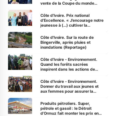
vente de la Coupe du monde
révélé
Côte d’Ivoire. Prix national
d’Excellence. « J’encourage notre
jeunesse à (…) cultiver la
compétence et l’intégrité »
(Alassane Ouattara
Côte d'Ivoire. Sur la route de
Bingerville, après pluies et
inondations (Reportage)
Côte d’Ivoire - Environnement.
Quand les forêts sacrées
inspirent dans les actions de
reboisement
Côte d’Ivoire - Environnement.
Donner du travail aux jeunes et
aux femmes pour assurer la
protection des espèces
menacées
Produits pétroliers. Super,
pétrole et gasoil : le Détroit
d’Ormuz fait monter les prix en