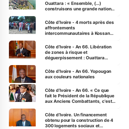
Ouattara : « Ensemble, (…)
construisons une grande nation
pour nous-mêmes et pour les
générations futures »
Côte d’Ivoire - 4 morts après des
affrontements
intercommunautaires à Kossandji
(Alepé) - Notre correspondant au
milieu des sinistrés
Côte d’Ivoire - An 66. Libération
de zones à risque et
déguerpissement : Ouattara
assure du « strict respect de
l'Etat de droit pour préserver les
Côte d'Ivoire - An 66. Yopougon
vies humaines »
aux couleurs nationales
Côte d’Ivoire - An 66. « Ce que
fait le Président de la République
aux Anciens Combattants, c'est
inédit » (Cne Yassoungo Koné ®)
Côte d’Ivoire. Un financement
obtenu pour la construction de 4
300 logements sociaux et