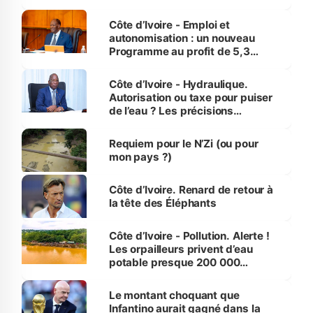
économiques à Abidjan, Bouaké
et Yamoussoukro
Côte d’Ivoire - Emploi et
autonomisation : un nouveau
Programme au profit de 5,3
millions de jeunes
Côte d’Ivoire - Hydraulique.
Autorisation ou taxe pour puiser
de l’eau ? Les précisions
d’Assahoré
Requiem pour le N’Zi (ou pour
mon pays ?)
Côte d’Ivoire. Renard de retour à
la tête des Éléphants
Côte d’Ivoire - Pollution. Alerte !
Les orpailleurs privent d’eau
potable presque 200 000
habitants autour d’Agboville
Le montant choquant que
Infantino aurait gagné dans la