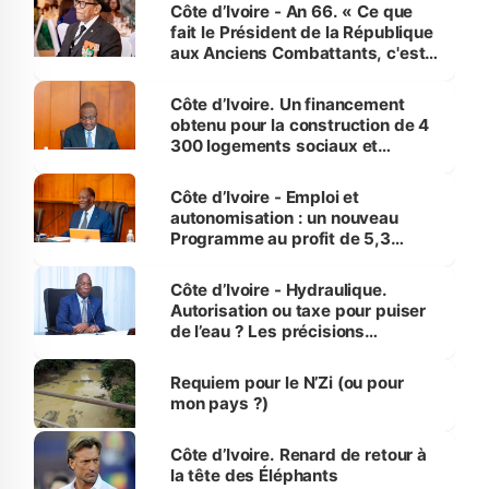
Côte d’Ivoire - An 66. « Ce que
fait le Président de la République
aux Anciens Combattants, c'est
inédit » (Cne Yassoungo Koné ®)
Côte d’Ivoire. Un financement
obtenu pour la construction de 4
300 logements sociaux et
économiques à Abidjan, Bouaké
et Yamoussoukro
Côte d’Ivoire - Emploi et
autonomisation : un nouveau
Programme au profit de 5,3
millions de jeunes
Côte d’Ivoire - Hydraulique.
Autorisation ou taxe pour puiser
de l’eau ? Les précisions
d’Assahoré
Requiem pour le N’Zi (ou pour
mon pays ?)
Côte d’Ivoire. Renard de retour à
la tête des Éléphants