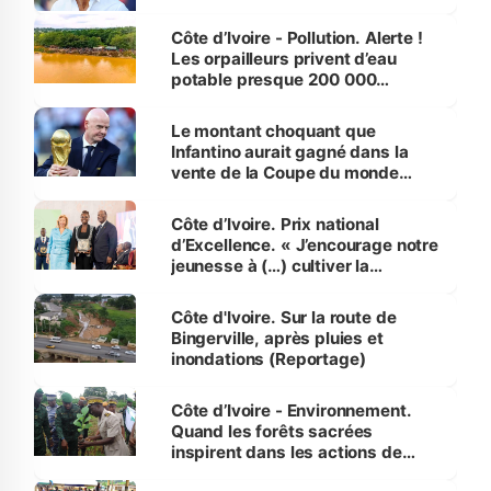
Côte d’Ivoire - Pollution. Alerte !
Les orpailleurs privent d’eau
potable presque 200 000
habitants autour d’Agboville
Le montant choquant que
Infantino aurait gagné dans la
vente de la Coupe du monde
révélé
Côte d’Ivoire. Prix national
d’Excellence. « J’encourage notre
jeunesse à (…) cultiver la
compétence et l’intégrité »
(Alassane Ouattara
Côte d'Ivoire. Sur la route de
Bingerville, après pluies et
inondations (Reportage)
Côte d’Ivoire - Environnement.
Quand les forêts sacrées
inspirent dans les actions de
reboisement