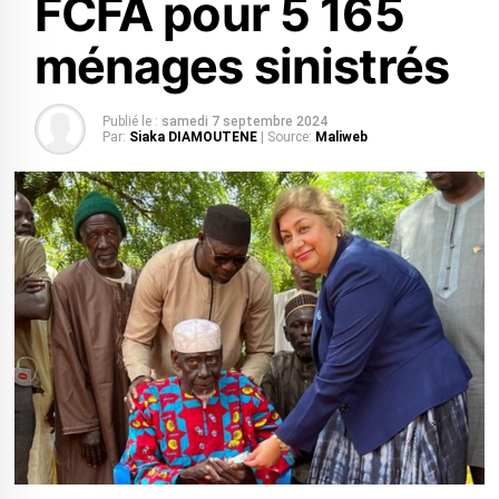
FCFA pour 5 165
ménages sinistrés
Publié le :
samedi 7 septembre 2024
Par:
Siaka DIAMOUTENE
| Source:
Maliweb