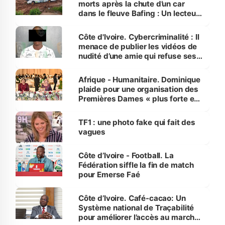
morts après la chute d’un car
dans le fleuve Bafing : Un lecteur
dénonce la légèreté du ministère
des Transports
Côte d'Ivoire. Cybercriminalité : Il
menace de publier les vidéos de
nudité d’une amie qui refuse ses
avances
Afrique - Humanitaire. Dominique
plaide pour une organisation des
Premières Dames « plus forte et
influente, dont l'impact s'affirme
sur la scène internationale »
TF1 : une photo fake qui fait des
vagues
Côte d’Ivoire - Football. La
Fédération siffle la fin de match
pour Emerse Faé
Côte d’Ivoire. Café-cacao: Un
Système national de Traçabilité
pour améliorer l’accès au marché