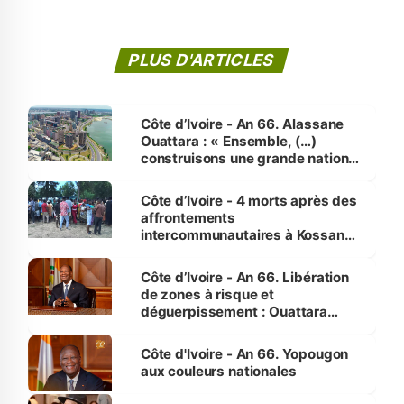
PLUS D'ARTICLES
Côte d’Ivoire - An 66. Alassane
Ouattara : « Ensemble, (…)
construisons une grande nation
pour nous-mêmes et pour les
générations futures »
Côte d’Ivoire - 4 morts après des
affrontements
intercommunautaires à Kossandji
(Alepé) - Notre correspondant au
milieu des sinistrés
Côte d’Ivoire - An 66. Libération
de zones à risque et
déguerpissement : Ouattara
assure du « strict respect de
l'Etat de droit pour préserver les
Côte d'Ivoire - An 66. Yopougon
vies humaines »
aux couleurs nationales