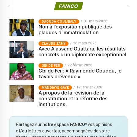
FANICO
31 mars 2026
‎DAOUDA COULIBALY
Non à l'exposition publique des
plaques d'immatriculation
26 mars 2026
CLAUDE SAHY
Avec Alassane Ouattara, les résultats
concrets d’un diplomate exceptionnel
22 février 2026
GBI DE FER
Gbi de Fer : « Raymonde Goudou, je
t’avais prévenue »
12 janvier 2026
MANDIAYE GAYE
À propos de la révision de la
constitution et la réforme des
institutions.
Partagez sur notre espace
FANICO*
vos opinions
et/ou lettres ouvertes, accompagnées de votre