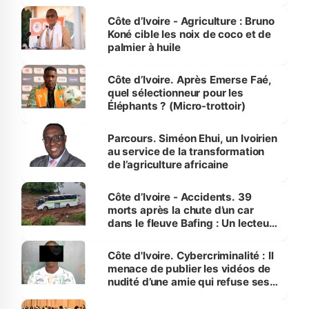
Côte d’Ivoire
Côte d’Ivoire - Agriculture : Bruno
Koné cible les noix de coco et de
palmier à huile
Côte d’Ivoire. Après Emerse Faé,
quel sélectionneur pour les
Éléphants ? (Micro-trottoir)
Parcours. Siméon Ehui, un Ivoirien
au service de la transformation
de l’agriculture africaine
Côte d’Ivoire - Accidents. 39
morts après la chute d’un car
dans le fleuve Bafing : Un lecteur
dénonce la légèreté du ministère
des Transports
Côte d'Ivoire. Cybercriminalité : Il
menace de publier les vidéos de
nudité d’une amie qui refuse ses
avances