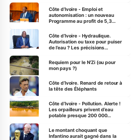
économiques à Abidjan, Bouaké
et Yamoussoukro
Côte d’Ivoire - Emploi et
autonomisation : un nouveau
Programme au profit de 5,3
millions de jeunes
Côte d’Ivoire - Hydraulique.
Autorisation ou taxe pour puiser
de l’eau ? Les précisions
d’Assahoré
Requiem pour le N’Zi (ou pour
mon pays ?)
Côte d’Ivoire. Renard de retour à
la tête des Éléphants
Côte d’Ivoire - Pollution. Alerte !
Les orpailleurs privent d’eau
potable presque 200 000
habitants autour d’Agboville
Le montant choquant que
Infantino aurait gagné dans la