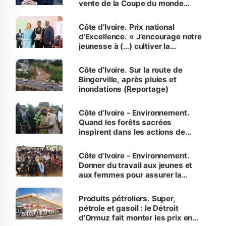
vente de la Coupe du monde
révélé
Côte d’Ivoire. Prix national
d’Excellence. « J’encourage notre
jeunesse à (…) cultiver la
compétence et l’intégrité »
(Alassane Ouattara
Côte d'Ivoire. Sur la route de
Bingerville, après pluies et
inondations (Reportage)
Côte d’Ivoire - Environnement.
Quand les forêts sacrées
inspirent dans les actions de
reboisement
Côte d’Ivoire - Environnement.
Donner du travail aux jeunes et
aux femmes pour assurer la
protection des espèces
menacées
Produits pétroliers. Super,
pétrole et gasoil : le Détroit
d’Ormuz fait monter les prix en