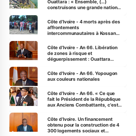
Ouattara : « Ensemble, (…)
construisons une grande nation
pour nous-mêmes et pour les
générations futures »
Côte d’Ivoire - 4 morts après des
affrontements
intercommunautaires à Kossandji
(Alepé) - Notre correspondant au
milieu des sinistrés
Côte d’Ivoire - An 66. Libération
de zones à risque et
déguerpissement : Ouattara
assure du « strict respect de
l'Etat de droit pour préserver les
Côte d'Ivoire - An 66. Yopougon
vies humaines »
aux couleurs nationales
Côte d’Ivoire - An 66. « Ce que
fait le Président de la République
aux Anciens Combattants, c'est
inédit » (Cne Yassoungo Koné ®)
Côte d’Ivoire. Un financement
obtenu pour la construction de 4
300 logements sociaux et