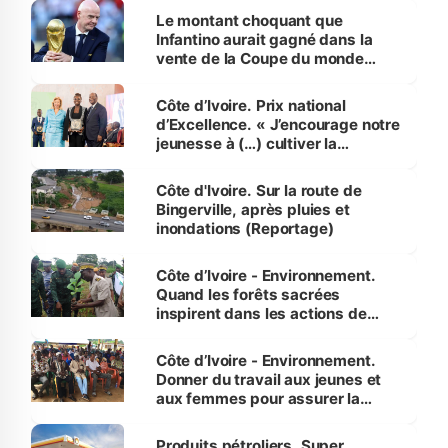
Le montant choquant que
Infantino aurait gagné dans la
vente de la Coupe du monde
révélé
Côte d’Ivoire. Prix national
d’Excellence. « J’encourage notre
jeunesse à (…) cultiver la
compétence et l’intégrité »
(Alassane Ouattara
Côte d'Ivoire. Sur la route de
Bingerville, après pluies et
inondations (Reportage)
Côte d’Ivoire - Environnement.
Quand les forêts sacrées
inspirent dans les actions de
reboisement
Côte d’Ivoire - Environnement.
Donner du travail aux jeunes et
aux femmes pour assurer la
protection des espèces
menacées
Produits pétroliers. Super,