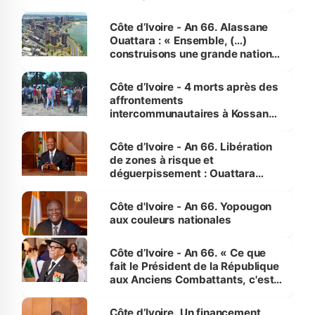
faveur des femmes et des
enfants
Côte d’Ivoire - An 66. Alassane
Ouattara : « Ensemble, (…)
construisons une grande nation
pour nous-mêmes et pour les
générations futures »
Côte d’Ivoire - 4 morts après des
affrontements
intercommunautaires à Kossandji
(Alepé) - Notre correspondant au
milieu des sinistrés
Côte d’Ivoire - An 66. Libération
de zones à risque et
déguerpissement : Ouattara
assure du « strict respect de
l'Etat de droit pour préserver les
Côte d'Ivoire - An 66. Yopougon
vies humaines »
aux couleurs nationales
Côte d’Ivoire - An 66. « Ce que
fait le Président de la République
aux Anciens Combattants, c'est
inédit » (Cne Yassoungo Koné ®)
Côte d’Ivoire. Un financement