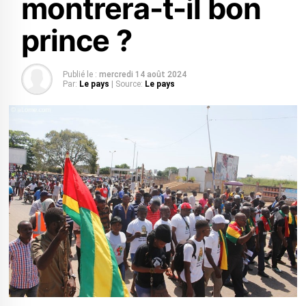
montrera-t-il bon
prince ?
Publié le :
mercredi 14 août 2024
Par:
Le pays
| Source:
Le pays