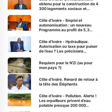
obtenu pour la construction de 4
300 logements sociaux et
économiques à Abidjan, Bouaké
et Yamoussoukro
Côte d’Ivoire - Emploi et
autonomisation : un nouveau
Programme au profit de 5,3
millions de jeunes
Côte d’Ivoire - Hydraulique.
Autorisation ou taxe pour puiser
de l’eau ? Les précisions
d’Assahoré
Requiem pour le N’Zi (ou pour
mon pays ?)
Côte d’Ivoire. Renard de retour à
la tête des Éléphants
Côte d’Ivoire - Pollution. Alerte !
Les orpailleurs privent d’eau
potable presque 200 000
habitants autour d’Agboville