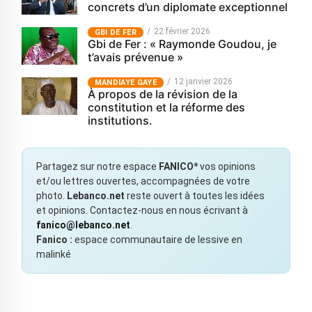
concrets d’un diplomate exceptionnel
22 février 2026
GBI DE FER
Gbi de Fer : « Raymonde Goudou, je
t’avais prévenue »
12 janvier 2026
MANDIAYE GAYE
À propos de la révision de la
constitution et la réforme des
institutions.
Partagez sur notre espace
FANICO*
vos opinions
et/ou lettres ouvertes, accompagnées de votre
photo.
Lebanco.net
reste ouvert à toutes les idées
et opinions. Contactez-nous en nous écrivant à
fanico@lebanco.net
.
Fanico :
espace communautaire de lessive en
malinké