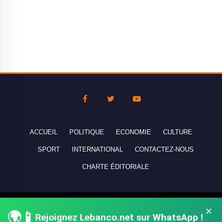
ACCUEIL
POLITIQUE
ECONOMIE
CULTURE
SPORT
INTERNATIONAL
CONTACTEZ-NOUS
CHARTE ÉDITORIALE
Copyright © 2010-2026 lebanco.net - Tous droits de reproduction
×
🌍📱
Rejoignez Lebanco.net sur WhatsApp !
réservés - All rights reserved.