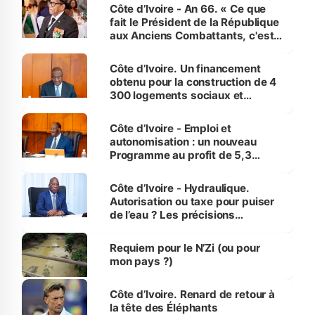
Côte d’Ivoire - An 66. « Ce que
fait le Président de la République
aux Anciens Combattants, c'est
inédit » (Cne Yassoungo Koné ®)
Côte d’Ivoire. Un financement
obtenu pour la construction de 4
300 logements sociaux et
économiques à Abidjan, Bouaké
et Yamoussoukro
Côte d’Ivoire - Emploi et
autonomisation : un nouveau
Programme au profit de 5,3
millions de jeunes
Côte d’Ivoire - Hydraulique.
Autorisation ou taxe pour puiser
de l’eau ? Les précisions
d’Assahoré
Requiem pour le N’Zi (ou pour
mon pays ?)
Côte d’Ivoire. Renard de retour à
la tête des Éléphants