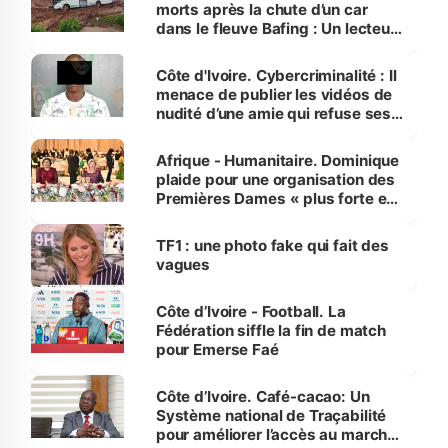
morts après la chute d’un car
dans le fleuve Bafing : Un lecteur
dénonce la légèreté du ministère
des Transports
Côte d'Ivoire. Cybercriminalité : Il
menace de publier les vidéos de
nudité d’une amie qui refuse ses
avances
Afrique - Humanitaire. Dominique
plaide pour une organisation des
Premières Dames « plus forte et
influente, dont l'impact s'affirme
sur la scène internationale »
TF1 : une photo fake qui fait des
vagues
Côte d’Ivoire - Football. La
Fédération siffle la fin de match
pour Emerse Faé
Côte d’Ivoire. Café-cacao: Un
Système national de Traçabilité
pour améliorer l’accès au marché