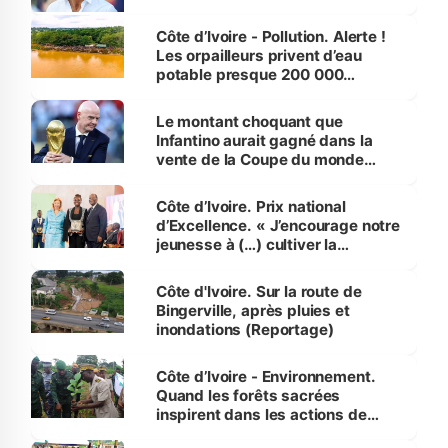
Côte d’Ivoire - Pollution. Alerte !
Les orpailleurs privent d’eau
potable presque 200 000
habitants autour d’Agboville
Le montant choquant que
Infantino aurait gagné dans la
vente de la Coupe du monde
révélé
Côte d’Ivoire. Prix national
d’Excellence. « J’encourage notre
jeunesse à (…) cultiver la
compétence et l’intégrité »
(Alassane Ouattara
Côte d'Ivoire. Sur la route de
Bingerville, après pluies et
inondations (Reportage)
Côte d’Ivoire - Environnement.
Quand les forêts sacrées
inspirent dans les actions de
reboisement