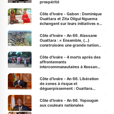
prospérité
Côte d’Ivoire - Gabon : Dominique
Ouattara et Zita Oligui Nguema
échangent sur leurs initiatives en
faveur des femmes et des
enfants
Côte d’Ivoire - An 66. Alassane
Ouattara : « Ensemble, (…)
construisons une grande nation
pour nous-mêmes et pour les
générations futures »
Côte d’Ivoire - 4 morts après des
affrontements
intercommunautaires à Kossandji
(Alepé) - Notre correspondant au
milieu des sinistrés
Côte d’Ivoire - An 66. Libération
de zones à risque et
déguerpissement : Ouattara
assure du « strict respect de
l'Etat de droit pour préserver les
Côte d'Ivoire - An 66. Yopougon
vies humaines »
aux couleurs nationales