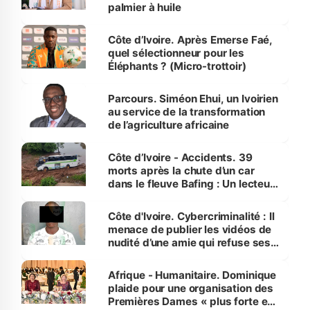
palmier à huile
Côte d’Ivoire. Après Emerse Faé,
quel sélectionneur pour les
Éléphants ? (Micro-trottoir)
Parcours. Siméon Ehui, un Ivoirien
au service de la transformation
de l’agriculture africaine
Côte d’Ivoire - Accidents. 39
morts après la chute d’un car
dans le fleuve Bafing : Un lecteur
dénonce la légèreté du ministère
des Transports
Côte d'Ivoire. Cybercriminalité : Il
menace de publier les vidéos de
nudité d’une amie qui refuse ses
avances
Afrique - Humanitaire. Dominique
plaide pour une organisation des
Premières Dames « plus forte et