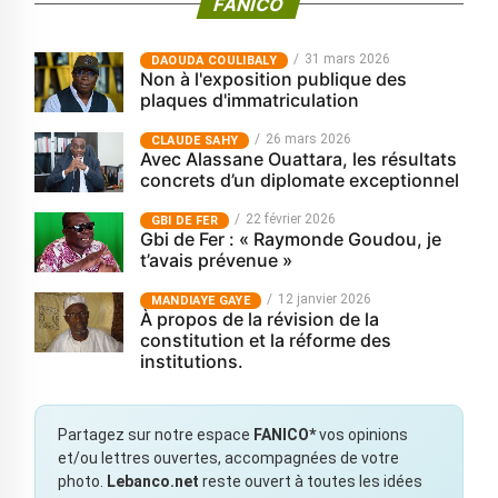
FANICO
31 mars 2026
‎DAOUDA COULIBALY
Non à l'exposition publique des
plaques d'immatriculation
26 mars 2026
CLAUDE SAHY
Avec Alassane Ouattara, les résultats
concrets d’un diplomate exceptionnel
22 février 2026
GBI DE FER
Gbi de Fer : « Raymonde Goudou, je
t’avais prévenue »
12 janvier 2026
MANDIAYE GAYE
À propos de la révision de la
constitution et la réforme des
institutions.
Partagez sur notre espace
FANICO*
vos opinions
et/ou lettres ouvertes, accompagnées de votre
photo.
Lebanco.net
reste ouvert à toutes les idées