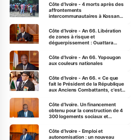
générations futures »
Côte d’Ivoire - 4 morts après des
affrontements
intercommunautaires à Kossandji
(Alepé) - Notre correspondant au
milieu des sinistrés
Côte d’Ivoire - An 66. Libération
de zones à risque et
déguerpissement : Ouattara
assure du « strict respect de
l'Etat de droit pour préserver les
Côte d'Ivoire - An 66. Yopougon
vies humaines »
aux couleurs nationales
Côte d’Ivoire - An 66. « Ce que
fait le Président de la République
aux Anciens Combattants, c'est
inédit » (Cne Yassoungo Koné ®)
Côte d’Ivoire. Un financement
obtenu pour la construction de 4
300 logements sociaux et
économiques à Abidjan, Bouaké
et Yamoussoukro
Côte d’Ivoire - Emploi et
autonomisation : un nouveau