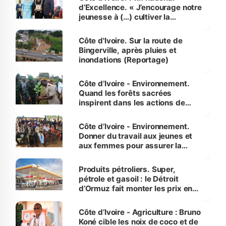
d’Excellence. « J’encourage notre
jeunesse à (…) cultiver la
compétence et l’intégrité »
(Alassane Ouattara
Côte d'Ivoire. Sur la route de
Bingerville, après pluies et
inondations (Reportage)
Côte d’Ivoire - Environnement.
Quand les forêts sacrées
inspirent dans les actions de
reboisement
Côte d’Ivoire - Environnement.
Donner du travail aux jeunes et
aux femmes pour assurer la
protection des espèces
menacées
Produits pétroliers. Super,
pétrole et gasoil : le Détroit
d’Ormuz fait monter les prix en
Côte d’Ivoire
Côte d’Ivoire - Agriculture : Bruno
Koné cible les noix de coco et de