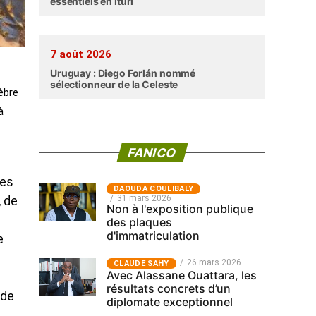
essentiels en Ituri
7 août 2026
Uruguay : Diego Forlán nommé
sélectionneur de la Celeste
lèbre
à
FANICO
les
‎DAOUDA COULIBALY
31 mars 2026
, de
Non à l'exposition publique
des plaques
d'immatriculation
e
26 mars 2026
CLAUDE SAHY
Avec Alassane Ouattara, les
résultats concrets d’un
 de
diplomate exceptionnel