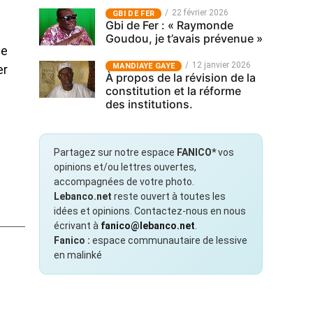
22 février 2026
GBI DE FER
Gbi de Fer : « Raymonde
Goudou, je t’avais prévenue »
le
12 janvier 2026
MANDIAYE GAYE
er
À propos de la révision de la
constitution et la réforme
des institutions.
Partagez sur notre espace
FANICO*
vos
opinions et/ou lettres ouvertes,
accompagnées de votre photo.
Lebanco.net
reste ouvert à toutes les
idées et opinions. Contactez-nous en nous
écrivant à
fanico@lebanco.net
.
Fanico :
espace communautaire de lessive
en malinké