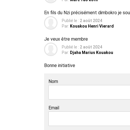
En fils du Nzi précisément dimbokro je sou
Publié le :
2 août 2024
Par:
Kouakou Henri Vierard
Je veux être membre
Publié le :
2 août 2024
Par:
Djaha Marius Kouakou
Bonne initiative
Nom
Email