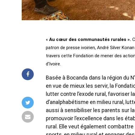
«
Au cœur des communautés rurales ».
C’
patron de presse ivoirien, André Silver Konan l
travers cette Fondation de mener des acti
d’Ivoire.
Basée à Bocanda dans la région du N
en vue de mieux les servir, la Fondati
lutter contre l’exode rural, favoriser l
d’analphabétisme en milieu rural, lutt
aussi à sensibiliser les parents sur l
promouvoir l’excellence dans les étab
rural. Elle veut également combattre l
sports, en milieu rural et engager des