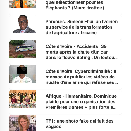
quel sélectionneur pour les
Éléphants ? (Micro-trottoir)
Parcours. Siméon Ehui, un Ivoirien
au service de la transformation
de l’agriculture africaine
Côte d’Ivoire - Accidents. 39
morts après la chute d’un car
dans le fleuve Bafing : Un lecteur
dénonce la légèreté du ministère
des Transports
Côte d'Ivoire. Cybercriminalité : Il
menace de publier les vidéos de
nudité d’une amie qui refuse ses
avances
Afrique - Humanitaire. Dominique
plaide pour une organisation des
Premières Dames « plus forte et
influente, dont l'impact s'affirme
sur la scène internationale »
TF1 : une photo fake qui fait des
vagues