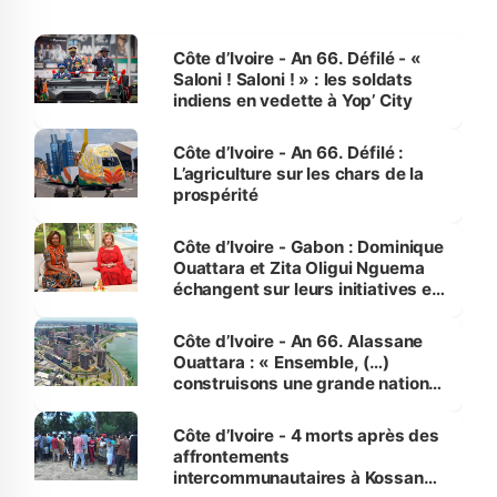
Côte d’Ivoire - An 66. Défilé - «
Saloni ! Saloni ! » : les soldats
indiens en vedette à Yop’ City
Côte d’Ivoire - An 66. Défilé :
L’agriculture sur les chars de la
prospérité
Côte d’Ivoire - Gabon : Dominique
Ouattara et Zita Oligui Nguema
échangent sur leurs initiatives en
faveur des femmes et des
enfants
Côte d’Ivoire - An 66. Alassane
Ouattara : « Ensemble, (…)
construisons une grande nation
pour nous-mêmes et pour les
générations futures »
Côte d’Ivoire - 4 morts après des
affrontements
intercommunautaires à Kossandji