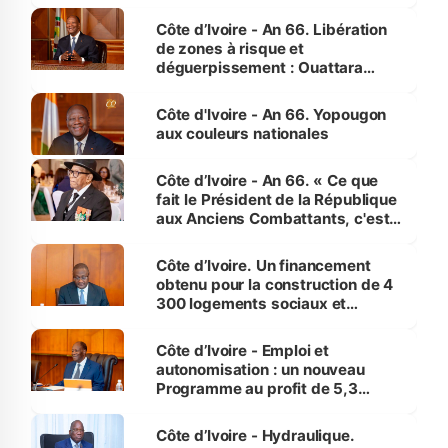
(Alepé) - Notre correspondant au
milieu des sinistrés
Côte d’Ivoire - An 66. Libération
de zones à risque et
déguerpissement : Ouattara
assure du « strict respect de
l'Etat de droit pour préserver les
Côte d'Ivoire - An 66. Yopougon
vies humaines »
aux couleurs nationales
Côte d’Ivoire - An 66. « Ce que
fait le Président de la République
aux Anciens Combattants, c'est
inédit » (Cne Yassoungo Koné ®)
Côte d’Ivoire. Un financement
obtenu pour la construction de 4
300 logements sociaux et
économiques à Abidjan, Bouaké
et Yamoussoukro
Côte d’Ivoire - Emploi et
autonomisation : un nouveau
Programme au profit de 5,3
millions de jeunes
Côte d’Ivoire - Hydraulique.