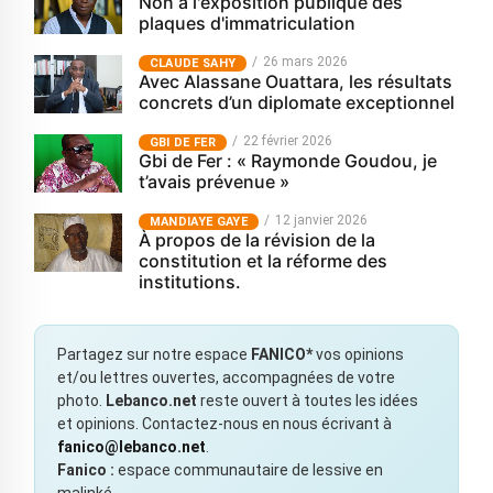
Non à l'exposition publique des
plaques d'immatriculation
26 mars 2026
CLAUDE SAHY
Avec Alassane Ouattara, les résultats
concrets d’un diplomate exceptionnel
22 février 2026
GBI DE FER
Gbi de Fer : « Raymonde Goudou, je
t’avais prévenue »
12 janvier 2026
MANDIAYE GAYE
À propos de la révision de la
constitution et la réforme des
institutions.
Partagez sur notre espace
FANICO*
vos opinions
et/ou lettres ouvertes, accompagnées de votre
photo.
Lebanco.net
reste ouvert à toutes les idées
et opinions. Contactez-nous en nous écrivant à
fanico@lebanco.net
.
Fanico :
espace communautaire de lessive en
malinké