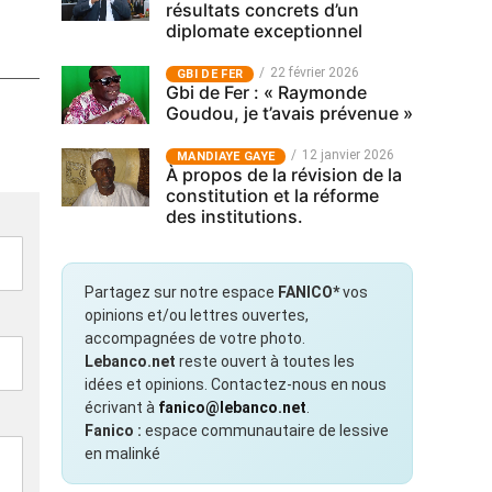
résultats concrets d’un
diplomate exceptionnel
22 février 2026
GBI DE FER
Gbi de Fer : « Raymonde
Goudou, je t’avais prévenue »
12 janvier 2026
MANDIAYE GAYE
À propos de la révision de la
constitution et la réforme
des institutions.
Partagez sur notre espace
FANICO*
vos
opinions et/ou lettres ouvertes,
accompagnées de votre photo.
Lebanco.net
reste ouvert à toutes les
idées et opinions. Contactez-nous en nous
écrivant à
fanico@lebanco.net
.
Fanico :
espace communautaire de lessive
en malinké