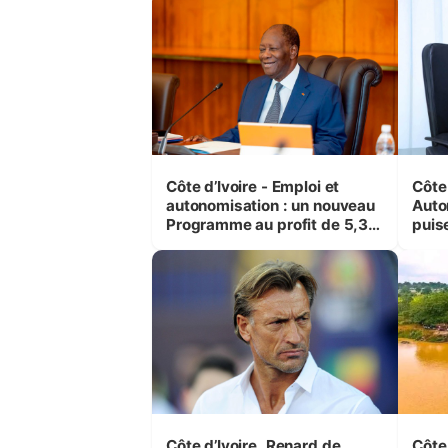
(Cne
Côte d’Ivoire - Emploi et
Côte 
autonomisation : un nouveau
Auto
Programme au profit de 5,3
puise
millions de jeunes
préc
Côte d’Ivoire. Renard de
Côte 