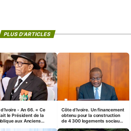
PLUS D'ARTICLES
d’Ivoire - An 66. « Ce
Côte d’Ivoire. Un financement
ait le Président de la
obtenu pour la construction
blique aux Anciens
de 4 300 logements sociaux
attants, c'est inédit »
et économiques à Abidjan,