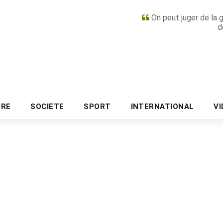
On peut juger de la 
d
PUBLICITÉ
URE
SOCIETE
SPORT
INTERNATIONAL
V