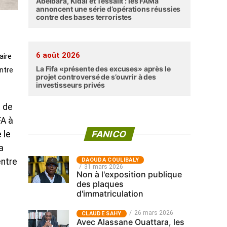
Abéibara, Kidal et Tessalit : les FAMa
annoncent une série d’opérations réussies
contre des bases terroristes
6 août 2026
aire
La Fifa «présente des excuses» après le
ntre
projet controversé de s’ouvrir à des
investisseurs privés
t de
FA à
FANICO
 le
a
‎DAOUDA COULIBALY
entre
31 mars 2026
Non à l'exposition publique
des plaques
d'immatriculation
26 mars 2026
CLAUDE SAHY
Avec Alassane Ouattara, les