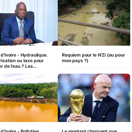
 Yassoungo Koné ®)
Bouaké et Yamoussoukro
d’Ivoire - Hydraulique.
Requiem pour le N’Zi (ou pour
risation ou taxe pour
mon pays ?)
r de l’eau ? Les
isions d’Assahoré
d’Ivoire - Pollution.
Le montant choquant que