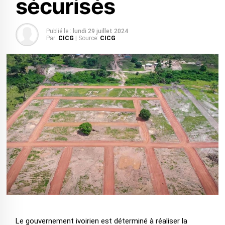
sécurisés
Publié le :
lundi 29 juillet 2024
Par:
CICG
| Source:
CICG
Le gouvernement ivoirien est déterminé à réaliser la