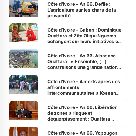
Côte d’Ivoire - An 66. Défilé :
L’agriculture sur les chars de la
prospérité
Côte d’Ivoire - Gabon : Dominique
Ouattara et Zita Oligui Nguema
échangent sur leurs initiatives en
faveur des femmes et des
enfants
Côte d’Ivoire - An 66. Alassane
Ouattara : « Ensemble, (…)
construisons une grande nation
pour nous-mêmes et pour les
générations futures »
Côte d’Ivoire - 4 morts après des
affrontements
intercommunautaires à Kossandji
(Alepé) - Notre correspondant au
milieu des sinistrés
Côte d’Ivoire - An 66. Libération
de zones à risque et
déguerpissement : Ouattara
assure du « strict respect de
l'Etat de droit pour préserver les
Côte d'Ivoire - An 66. Yopougon