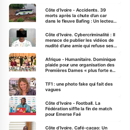
Côte d’Ivoire - Accidents. 39
morts après la chute d’un car
dans le fleuve Bafing : Un lecteur
dénonce la légèreté du ministère
des Transports
Côte d'Ivoire. Cybercriminalité : Il
menace de publier les vidéos de
nudité d’une amie qui refuse ses
avances
Afrique - Humanitaire. Dominique
plaide pour une organisation des
Premières Dames « plus forte et
influente, dont l'impact s'affirme
sur la scène internationale »
TF1 : une photo fake qui fait des
vagues
Côte d’Ivoire - Football. La
Fédération siffle la fin de match
pour Emerse Faé
Côte d’Ivoire. Café-cacao: Un