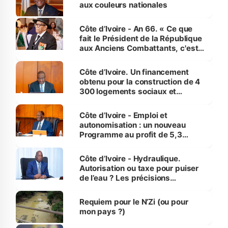
vies humaines »
aux couleurs nationales
Côte d’Ivoire - An 66. « Ce que
fait le Président de la République
aux Anciens Combattants, c'est
inédit » (Cne Yassoungo Koné ®)
Côte d’Ivoire. Un financement
obtenu pour la construction de 4
300 logements sociaux et
économiques à Abidjan, Bouaké
et Yamoussoukro
Côte d’Ivoire - Emploi et
autonomisation : un nouveau
Programme au profit de 5,3
millions de jeunes
Côte d’Ivoire - Hydraulique.
Autorisation ou taxe pour puiser
de l’eau ? Les précisions
d’Assahoré
Requiem pour le N’Zi (ou pour
mon pays ?)