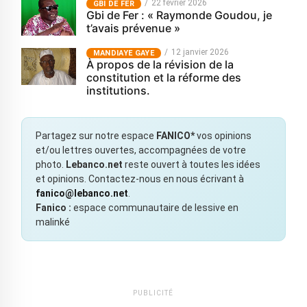
22 février 2026
GBI DE FER
Gbi de Fer : « Raymonde Goudou, je
t’avais prévenue »
12 janvier 2026
MANDIAYE GAYE
À propos de la révision de la
constitution et la réforme des
institutions.
Partagez sur notre espace
FANICO*
vos opinions
et/ou lettres ouvertes, accompagnées de votre
photo.
Lebanco.net
reste ouvert à toutes les idées
et opinions. Contactez-nous en nous écrivant à
fanico@lebanco.net
.
Fanico :
espace communautaire de lessive en
malinké
PUBLICITÉ