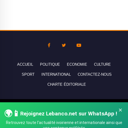
ACCUEIL
POLITIQUE
ECONOMIE
CULTURE
SPORT
INTERNATIONAL
CONTACTEZ-NOUS
CHARTE ÉDITORIALE
Copyright © 2010-2026 lebanco.net - Tous droits de reproduction
×
🌍📱
Rejoignez Lebanco.net sur WhatsApp !
réservés - All rights reserved.
Retrouvez toute l'actualité ivoirienne et internationale ainsi que