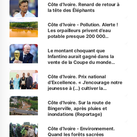
Côte d’Ivoire. Renard de retour à
la tête des Éléphants
Côte d’Ivoire - Pollution. Alerte !
Les orpailleurs privent d’eau
potable presque 200 000
habitants autour d’Agboville
Le montant choquant que
Infantino aurait gagné dans la
vente de la Coupe du monde
révélé
Côte d’Ivoire. Prix national
d’Excellence. « J’encourage notre
jeunesse à (…) cultiver la
compétence et l’intégrité »
(Alassane Ouattara
Côte d'Ivoire. Sur la route de
Bingerville, après pluies et
inondations (Reportage)
Côte d’Ivoire - Environnement.
Quand les forêts sacrées