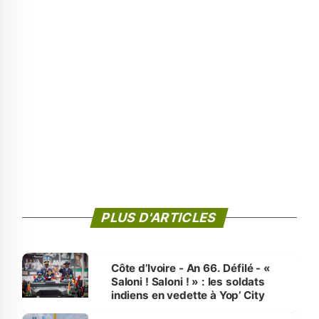
PLUS D'ARTICLES
Côte d’Ivoire - An 66. Défilé - «
Saloni ! Saloni ! » : les soldats
indiens en vedette à Yop’ City