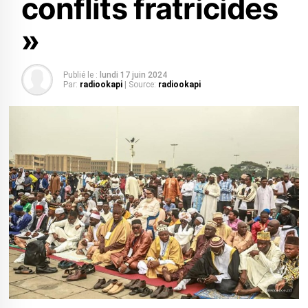
conflits fratricides
»
Publié le :
lundi 17 juin 2024
Par:
radiookapi
| Source:
radiookapi