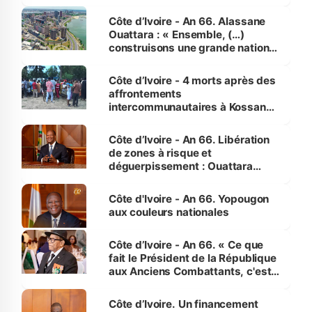
faveur des femmes et des
enfants
Côte d’Ivoire - An 66. Alassane
Ouattara : « Ensemble, (…)
construisons une grande nation
pour nous-mêmes et pour les
générations futures »
Côte d’Ivoire - 4 morts après des
affrontements
intercommunautaires à Kossandji
(Alepé) - Notre correspondant au
milieu des sinistrés
Côte d’Ivoire - An 66. Libération
de zones à risque et
déguerpissement : Ouattara
assure du « strict respect de
l'Etat de droit pour préserver les
Côte d'Ivoire - An 66. Yopougon
vies humaines »
aux couleurs nationales
Côte d’Ivoire - An 66. « Ce que
fait le Président de la République
aux Anciens Combattants, c'est
inédit » (Cne Yassoungo Koné ®)
Côte d’Ivoire. Un financement