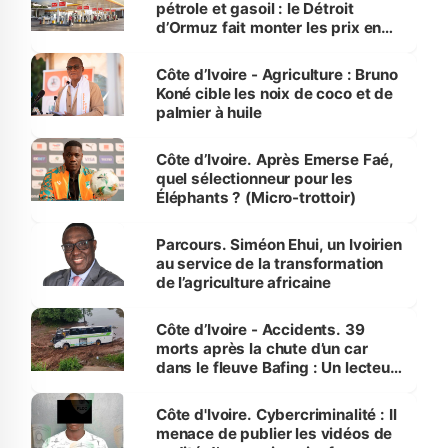
pétrole et gasoil : le Détroit
d’Ormuz fait monter les prix en
Côte d’Ivoire
Côte d’Ivoire - Agriculture : Bruno
Koné cible les noix de coco et de
palmier à huile
Côte d’Ivoire. Après Emerse Faé,
quel sélectionneur pour les
Éléphants ? (Micro-trottoir)
Parcours. Siméon Ehui, un Ivoirien
au service de la transformation
de l’agriculture africaine
Côte d’Ivoire - Accidents. 39
morts après la chute d’un car
dans le fleuve Bafing : Un lecteur
dénonce la légèreté du ministère
des Transports
Côte d'Ivoire. Cybercriminalité : Il
menace de publier les vidéos de