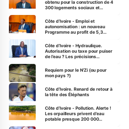
obtenu pour la construction de 4
300 logements sociaux et
économiques à Abidjan, Bouaké
et Yamoussoukro
Côte d’Ivoire - Emploi et
autonomisation : un nouveau
Programme au profit de 5,3
millions de jeunes
Côte d’Ivoire - Hydraulique.
Autorisation ou taxe pour puiser
de l’eau ? Les précisions
d’Assahoré
Requiem pour le N’Zi (ou pour
mon pays ?)
Côte d’Ivoire. Renard de retour à
la tête des Éléphants
Côte d’Ivoire - Pollution. Alerte !
Les orpailleurs privent d’eau
potable presque 200 000
habitants autour d’Agboville