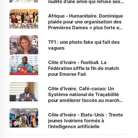
nudité d’une amie qui refuse ses
avances
Afrique - Humanitaire. Dominique
plaide pour une organisation des
Premières Dames « plus forte et
influente, dont l'impact s'affirme
sur la scène internationale »
TF1 : une photo fake qui fait des
vagues
Côte d’Ivoire - Football. La
Fédération siffle la fin de match
pour Emerse Faé
Côte d’Ivoire. Café-cacao: Un
Système national de Traçabilité
pour améliorer l’accès au marché
international
Côte d'Ivoire - Etats-Unis : Trente
jeunes Ivoiriens formés à
l'intelligence artificielle