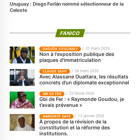
Uruguay : Diego Forlán nommé sélectionneur de la
Celeste
FANICO
31 mars 2026
‎DAOUDA COULIBALY
Non à l'exposition publique des
plaques d'immatriculation
26 mars 2026
CLAUDE SAHY
Avec Alassane Ouattara, les résultats
concrets d’un diplomate exceptionnel
22 février 2026
GBI DE FER
Gbi de Fer : « Raymonde Goudou, je
t’avais prévenue »
12 janvier 2026
MANDIAYE GAYE
À propos de la révision de la
constitution et la réforme des
institutions.