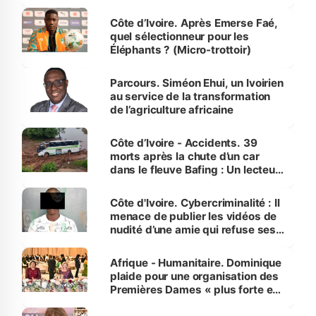
Côte d’Ivoire. Après Emerse Faé,
quel sélectionneur pour les
Éléphants ? (Micro-trottoir)
Parcours. Siméon Ehui, un Ivoirien
au service de la transformation
de l’agriculture africaine
Côte d’Ivoire - Accidents. 39
morts après la chute d’un car
dans le fleuve Bafing : Un lecteur
dénonce la légèreté du ministère
des Transports
Côte d'Ivoire. Cybercriminalité : Il
menace de publier les vidéos de
nudité d’une amie qui refuse ses
avances
Afrique - Humanitaire. Dominique
plaide pour une organisation des
Premières Dames « plus forte et
influente, dont l'impact s'affirme