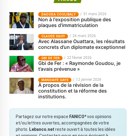
31 mars 2026
‎DAOUDA COULIBALY
Non à l'exposition publique des
plaques d'immatriculation
26 mars 2026
CLAUDE SAHY
Avec Alassane Ouattara, les résultats
concrets d’un diplomate exceptionnel
22 février 2026
GBI DE FER
Gbi de Fer : « Raymonde Goudou, je
t’avais prévenue »
12 janvier 2026
MANDIAYE GAYE
À propos de la révision de la
constitution et la réforme des
institutions.
Partagez sur notre espace
FANICO*
vos opinions
et/ou lettres ouvertes, accompagnées de votre
photo.
Lebanco.net
reste ouvert à toutes les idées
et opinions. Contactez-nous en nous écrivant à