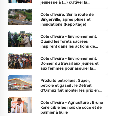
jeunesse à (…) cultiver la
compétence et l’intégrité »
(Alassane Ouattara
Côte d'Ivoire. Sur la route de
Bingerville, après pluies et
inondations (Reportage)
Côte d’Ivoire - Environnement.
Quand les forêts sacrées
inspirent dans les actions de
reboisement
Côte d’Ivoire - Environnement.
Donner du travail aux jeunes et
aux femmes pour assurer la
protection des espèces
menacées
Produits pétroliers. Super,
pétrole et gasoil : le Détroit
d’Ormuz fait monter les prix en
Côte d’Ivoire
Côte d’Ivoire - Agriculture : Bruno
Koné cible les noix de coco et de
palmier à huile