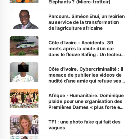
Éléphants ? (Micro-trottoir)
Parcours. Siméon Ehui, un Ivoirien
au service de la transformation
de l’agriculture africaine
Côte d’Ivoire - Accidents. 39
morts après la chute d’un car
dans le fleuve Bafing : Un lecteur
dénonce la légèreté du ministère
des Transports
Côte d'Ivoire. Cybercriminalité : Il
menace de publier les vidéos de
nudité d’une amie qui refuse ses
avances
Afrique - Humanitaire. Dominique
plaide pour une organisation des
Premières Dames « plus forte et
influente, dont l'impact s'affirme
sur la scène internationale »
TF1 : une photo fake qui fait des
vagues