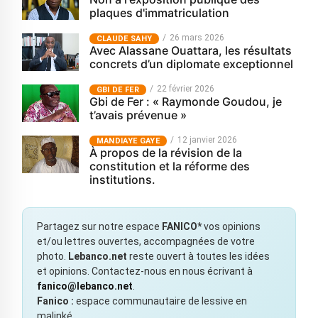
plaques d'immatriculation
26 mars 2026
CLAUDE SAHY
Avec Alassane Ouattara, les résultats
concrets d’un diplomate exceptionnel
22 février 2026
GBI DE FER
Gbi de Fer : « Raymonde Goudou, je
t’avais prévenue »
12 janvier 2026
MANDIAYE GAYE
À propos de la révision de la
constitution et la réforme des
institutions.
Partagez sur notre espace
FANICO*
vos opinions
et/ou lettres ouvertes, accompagnées de votre
photo.
Lebanco.net
reste ouvert à toutes les idées
et opinions. Contactez-nous en nous écrivant à
fanico@lebanco.net
.
Fanico :
espace communautaire de lessive en
malinké