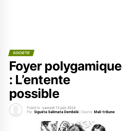
SOCIETE
Foyer polygamique
: L’entente
possible
Publié le :
samedi 15 juin 2024
Par:
Siguéta Salimata Dembélé
| Source:
Mali-tribune