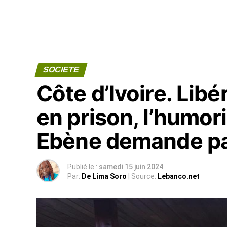
SOCIETE
Côte d’Ivoire. Lib
en prison, l’humor
Ebène demande p
Publié le :
samedi 15 juin 2024
Par:
De Lima Soro
| Source:
Lebanco.net