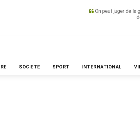
On peut juger de la 
d
PUBLICITÉ
URE
SOCIETE
SPORT
INTERNATIONAL
V