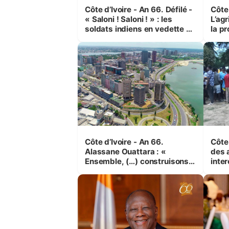
Côte d’Ivoire - An 66. Défilé -
Côte 
« Saloni ! Saloni ! » : les
L’agr
soldats indiens en vedette à
la pr
Yop’ City
Côte d’Ivoire - An 66.
Côte 
Alassane Ouattara : «
des 
Ensemble, (…) construisons
inte
une grande nation pour nous-
Koss
mêmes et pour les
corr
générations futures »
sinis