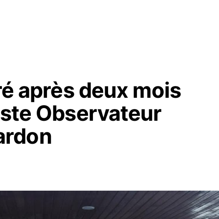
éré après deux mois
iste Observateur
ardon