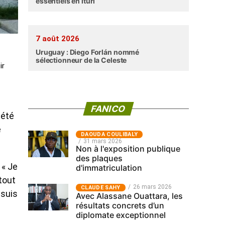
essentiels en Ituri
7 août 2026
Uruguay : Diego Forlán nommé
sélectionneur de la Celeste
ir
FANICO
 été
e
‎DAOUDA COULIBALY
31 mars 2026
Non à l'exposition publique
des plaques
 « Je
d'immatriculation
tout
26 mars 2026
CLAUDE SAHY
 suis
Avec Alassane Ouattara, les
résultats concrets d’un
diplomate exceptionnel