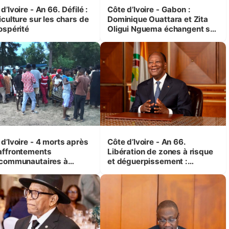
d’Ivoire - An 66. Défilé :
Côte d’Ivoire - Gabon :
iculture sur les chars de
Dominique Ouattara et Zita
ospérité
Oligui Nguema échangent sur
leurs initiatives en faveur des
femmes et des enfants
d’Ivoire - 4 morts après
Côte d’Ivoire - An 66.
affrontements
Libération de zones à risque
rcommunautaires à
et déguerpissement :
andji (Alepé) - Notre
Ouattara assure du « strict
espondant au milieu des
respect de l'Etat de droit pour
trés
préserver les vies humaines
»