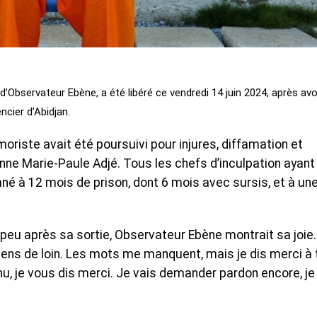
bservateur Ebène, a été libéré ce vendredi 14 juin 2024, après avo
cier d’Abidjan.
umoriste avait été poursuivi pour injures, diffamation et
rienne Marie-Paule Adjé. Tous les chefs d’inculpation ayant
mné à 12 mois de prison, dont 6 mois avec sursis, et à un
peu après sa sortie, Observateur Ebène montrait sa joie.
 viens de loin. Les mots me manquent, mais je dis merci à 
u, je vous dis merci. Je vais demander pardon encore, je