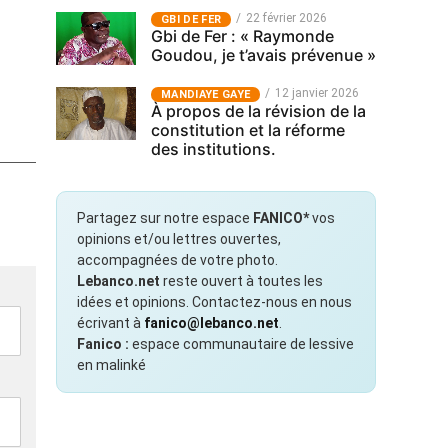
22 février 2026
GBI DE FER
Gbi de Fer : « Raymonde
Goudou, je t’avais prévenue »
12 janvier 2026
MANDIAYE GAYE
À propos de la révision de la
constitution et la réforme
des institutions.
Partagez sur notre espace
FANICO*
vos
opinions et/ou lettres ouvertes,
accompagnées de votre photo.
Lebanco.net
reste ouvert à toutes les
idées et opinions. Contactez-nous en nous
écrivant à
fanico@lebanco.net
.
Fanico :
espace communautaire de lessive
en malinké