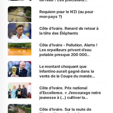
d’Assahoré
Requiem pour le N’Zi (ou pour
mon pays ?)
Côte d’Ivoire. Renard de retour à
la tête des Éléphants
Côte d’Ivoire - Pollution. Alerte !
Les orpailleurs privent d’eau
potable presque 200 000
habitants autour d’Agboville
Le montant choquant que
Infantino aurait gagné dans la
vente de la Coupe du monde
révélé
Côte d’Ivoire. Prix national
d’Excellence. « J’encourage notre
jeunesse à (…) cultiver la
compétence et l’intégrité »
(Alassane Ouattara
Côte d'Ivoire. Sur la route de