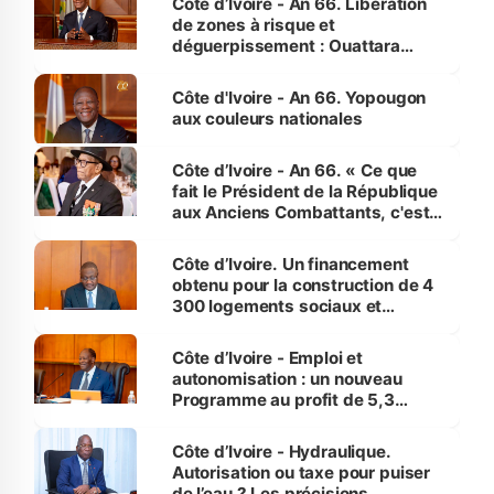
Côte d’Ivoire - An 66. Libération
de zones à risque et
déguerpissement : Ouattara
assure du « strict respect de
l'Etat de droit pour préserver les
Côte d'Ivoire - An 66. Yopougon
vies humaines »
aux couleurs nationales
Côte d’Ivoire - An 66. « Ce que
fait le Président de la République
aux Anciens Combattants, c'est
inédit » (Cne Yassoungo Koné ®)
Côte d’Ivoire. Un financement
obtenu pour la construction de 4
300 logements sociaux et
économiques à Abidjan, Bouaké
et Yamoussoukro
Côte d’Ivoire - Emploi et
autonomisation : un nouveau
Programme au profit de 5,3
millions de jeunes
Côte d’Ivoire - Hydraulique.
Autorisation ou taxe pour puiser
de l’eau ? Les précisions