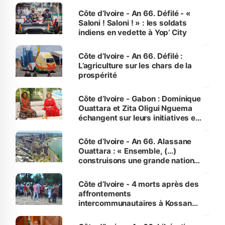
Côte d’Ivoire - An 66. Défilé - «
Saloni ! Saloni ! » : les soldats
indiens en vedette à Yop’ City
Côte d’Ivoire - An 66. Défilé :
L’agriculture sur les chars de la
prospérité
Côte d’Ivoire - Gabon : Dominique
Ouattara et Zita Oligui Nguema
échangent sur leurs initiatives en
faveur des femmes et des
enfants
Côte d’Ivoire - An 66. Alassane
Ouattara : « Ensemble, (…)
construisons une grande nation
pour nous-mêmes et pour les
générations futures »
Côte d’Ivoire - 4 morts après des
affrontements
intercommunautaires à Kossandji
(Alepé) - Notre correspondant au
milieu des sinistrés