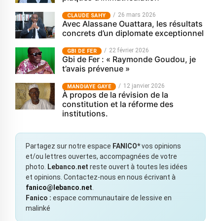
26 mars 2026
CLAUDE SAHY
Avec Alassane Ouattara, les résultats
concrets d’un diplomate exceptionnel
22 février 2026
GBI DE FER
Gbi de Fer : « Raymonde Goudou, je
t’avais prévenue »
12 janvier 2026
MANDIAYE GAYE
À propos de la révision de la
constitution et la réforme des
institutions.
Partagez sur notre espace
FANICO*
vos opinions
et/ou lettres ouvertes, accompagnées de votre
photo.
Lebanco.net
reste ouvert à toutes les idées
et opinions. Contactez-nous en nous écrivant à
fanico@lebanco.net
.
Fanico :
espace communautaire de lessive en
malinké