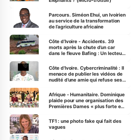
Éléphants ? (Micro-trottoir)
Parcours. Siméon Ehui, un Ivoirien
au service de la transformation
de l’agriculture africaine
Côte d’Ivoire - Accidents. 39
morts après la chute d’un car
dans le fleuve Bafing : Un lecteur
dénonce la légèreté du ministère
des Transports
Côte d'Ivoire. Cybercriminalité : Il
menace de publier les vidéos de
nudité d’une amie qui refuse ses
avances
Afrique - Humanitaire. Dominique
plaide pour une organisation des
Premières Dames « plus forte et
influente, dont l'impact s'affirme
sur la scène internationale »
TF1 : une photo fake qui fait des
vagues