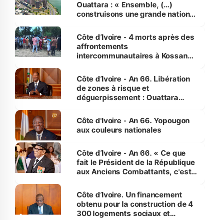
Ouattara : « Ensemble, (…)
construisons une grande nation
pour nous-mêmes et pour les
générations futures »
Côte d’Ivoire - 4 morts après des
affrontements
intercommunautaires à Kossandji
(Alepé) - Notre correspondant au
milieu des sinistrés
Côte d’Ivoire - An 66. Libération
de zones à risque et
déguerpissement : Ouattara
assure du « strict respect de
l'Etat de droit pour préserver les
Côte d'Ivoire - An 66. Yopougon
vies humaines »
aux couleurs nationales
Côte d’Ivoire - An 66. « Ce que
fait le Président de la République
aux Anciens Combattants, c'est
inédit » (Cne Yassoungo Koné ®)
Côte d’Ivoire. Un financement
obtenu pour la construction de 4
300 logements sociaux et