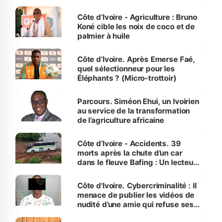
Côte d’Ivoire
Côte d’Ivoire - Agriculture : Bruno
Koné cible les noix de coco et de
palmier à huile
Côte d’Ivoire. Après Emerse Faé,
quel sélectionneur pour les
Éléphants ? (Micro-trottoir)
Parcours. Siméon Ehui, un Ivoirien
au service de la transformation
de l’agriculture africaine
Côte d’Ivoire - Accidents. 39
morts après la chute d’un car
dans le fleuve Bafing : Un lecteur
dénonce la légèreté du ministère
des Transports
Côte d'Ivoire. Cybercriminalité : Il
menace de publier les vidéos de
nudité d’une amie qui refuse ses
avances