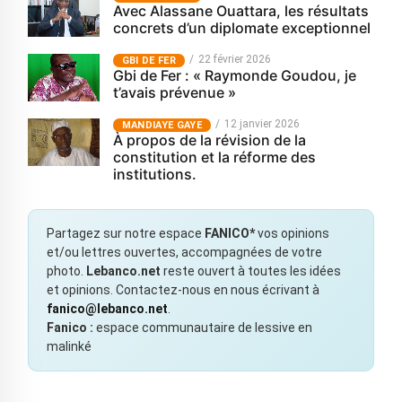
Avec Alassane Ouattara, les résultats
concrets d’un diplomate exceptionnel
22 février 2026
GBI DE FER
Gbi de Fer : « Raymonde Goudou, je
t’avais prévenue »
12 janvier 2026
MANDIAYE GAYE
À propos de la révision de la
constitution et la réforme des
institutions.
Partagez sur notre espace
FANICO*
vos opinions
et/ou lettres ouvertes, accompagnées de votre
photo.
Lebanco.net
reste ouvert à toutes les idées
et opinions. Contactez-nous en nous écrivant à
fanico@lebanco.net
.
Fanico :
espace communautaire de lessive en
malinké