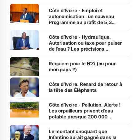
économiques à Abidjan, Bouaké
et Yamoussoukro
Côte d’Ivoire - Emploi et
autonomisation : un nouveau
Programme au profit de 5,3
millions de jeunes
Côte d’Ivoire - Hydraulique.
Autorisation ou taxe pour puiser
de l’eau ? Les précisions
d’Assahoré
Requiem pour le N’Zi (ou pour
mon pays ?)
Côte d’Ivoire. Renard de retour à
la tête des Éléphants
Côte d’Ivoire - Pollution. Alerte !
Les orpailleurs privent d’eau
potable presque 200 000
habitants autour d’Agboville
Le montant choquant que
Infantino aurait gagné dans la