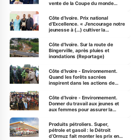
vente de la Coupe du monde
révélé
Côte d’Ivoire. Prix national
d’Excellence. « J’encourage notre
jeunesse à (…) cultiver la
compétence et l’intégrité »
(Alassane Ouattara
Côte d'Ivoire. Sur la route de
Bingerville, après pluies et
inondations (Reportage)
Côte d’Ivoire - Environnement.
Quand les forêts sacrées
inspirent dans les actions de
reboisement
Côte d’Ivoire - Environnement.
Donner du travail aux jeunes et
aux femmes pour assurer la
protection des espèces
menacées
Produits pétroliers. Super,
pétrole et gasoil : le Détroit
d’Ormuz fait monter les prix en