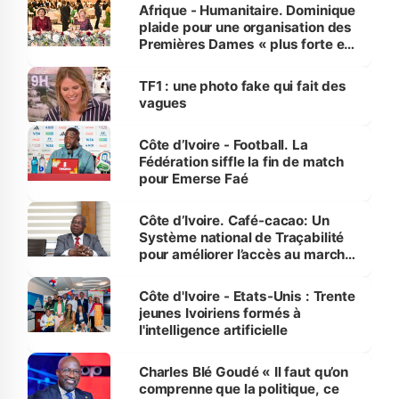
Afrique - Humanitaire. Dominique
plaide pour une organisation des
Premières Dames « plus forte et
influente, dont l'impact s'affirme
sur la scène internationale »
TF1 : une photo fake qui fait des
vagues
Côte d’Ivoire - Football. La
Fédération siffle la fin de match
pour Emerse Faé
Côte d’Ivoire. Café-cacao: Un
Système national de Traçabilité
pour améliorer l’accès au marché
international
Côte d'Ivoire - Etats-Unis : Trente
jeunes Ivoiriens formés à
l'intelligence artificielle
Charles Blé Goudé « Il faut qu’on
comprenne que la politique, ce