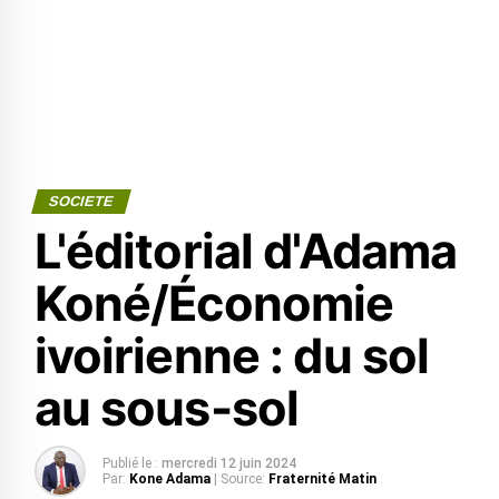
SOCIETE
L'éditorial d'Adama
Koné/Économie
ivoirienne : du sol
au sous-sol
Publié le :
mercredi 12 juin 2024
Par:
Kone Adama
| Source:
Fraternité Matin