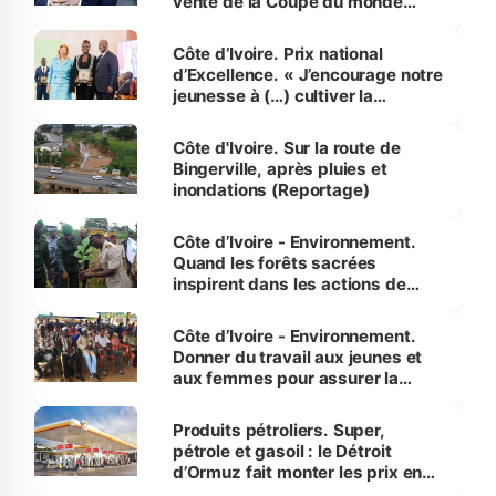
vente de la Coupe du monde
révélé
Côte d’Ivoire. Prix national
d’Excellence. « J’encourage notre
jeunesse à (…) cultiver la
compétence et l’intégrité »
(Alassane Ouattara
Côte d'Ivoire. Sur la route de
Bingerville, après pluies et
inondations (Reportage)
Côte d’Ivoire - Environnement.
Quand les forêts sacrées
inspirent dans les actions de
reboisement
Côte d’Ivoire - Environnement.
Donner du travail aux jeunes et
aux femmes pour assurer la
protection des espèces
menacées
Produits pétroliers. Super,
pétrole et gasoil : le Détroit
d’Ormuz fait monter les prix en
Côte d’Ivoire