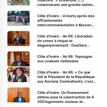
Ouattara : « Ensemble, (…)
construisons une grande nation
pour nous-mêmes et pour les
générations futures »
Côte d’Ivoire - 4 morts après des
affrontements
intercommunautaires à Kossandji
(Alepé) - Notre correspondant au
milieu des sinistrés
Côte d’Ivoire - An 66. Libération
de zones à risque et
déguerpissement : Ouattara
assure du « strict respect de
l'Etat de droit pour préserver les
Côte d'Ivoire - An 66. Yopougon
vies humaines »
aux couleurs nationales
Côte d’Ivoire - An 66. « Ce que
fait le Président de la République
aux Anciens Combattants, c'est
inédit » (Cne Yassoungo Koné ®)
Côte d’Ivoire. Un financement
obtenu pour la construction de 4
300 logements sociaux et
économiques à Abidjan, Bouaké