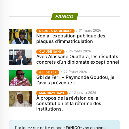
FANICO
31 mars 2026
‎DAOUDA COULIBALY
Non à l'exposition publique des
plaques d'immatriculation
26 mars 2026
CLAUDE SAHY
Avec Alassane Ouattara, les résultats
concrets d’un diplomate exceptionnel
22 février 2026
GBI DE FER
Gbi de Fer : « Raymonde Goudou, je
t’avais prévenue »
12 janvier 2026
MANDIAYE GAYE
À propos de la révision de la
constitution et la réforme des
institutions.
Partagez sur notre espace
FANICO*
vos opinions