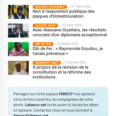
31 mars 2026
‎DAOUDA COULIBALY
Non à l'exposition publique des
plaques d'immatriculation
26 mars 2026
CLAUDE SAHY
Avec Alassane Ouattara, les résultats
concrets d’un diplomate exceptionnel
22 février 2026
GBI DE FER
Gbi de Fer : « Raymonde Goudou, je
t’avais prévenue »
12 janvier 2026
MANDIAYE GAYE
À propos de la révision de la
constitution et la réforme des
institutions.
Partagez sur notre espace
FANICO*
vos opinions
et/ou lettres ouvertes, accompagnées de votre
photo.
Lebanco.net
reste ouvert à toutes les idées
et opinions. Contactez-nous en nous écrivant à
fanico@lebanco.net
.