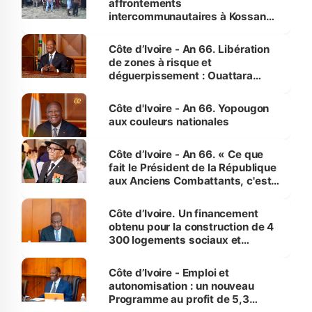
affrontements
intercommunautaires à Kossandji
(Alepé) - Notre correspondant au
milieu des sinistrés
Côte d’Ivoire - An 66. Libération
de zones à risque et
déguerpissement : Ouattara
assure du « strict respect de
l'Etat de droit pour préserver les
Côte d'Ivoire - An 66. Yopougon
vies humaines »
aux couleurs nationales
Côte d’Ivoire - An 66. « Ce que
fait le Président de la République
aux Anciens Combattants, c'est
inédit » (Cne Yassoungo Koné ®)
Côte d’Ivoire. Un financement
obtenu pour la construction de 4
300 logements sociaux et
économiques à Abidjan, Bouaké
et Yamoussoukro
Côte d’Ivoire - Emploi et
autonomisation : un nouveau
Programme au profit de 5,3