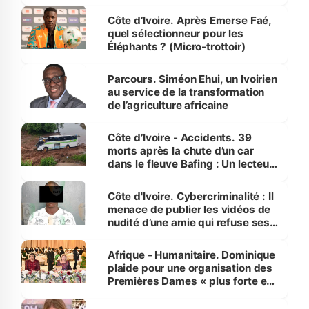
Côte d’Ivoire. Après Emerse Faé,
quel sélectionneur pour les
Éléphants ? (Micro-trottoir)
Parcours. Siméon Ehui, un Ivoirien
au service de la transformation
de l’agriculture africaine
Côte d’Ivoire - Accidents. 39
morts après la chute d’un car
dans le fleuve Bafing : Un lecteur
dénonce la légèreté du ministère
des Transports
Côte d'Ivoire. Cybercriminalité : Il
menace de publier les vidéos de
nudité d’une amie qui refuse ses
avances
Afrique - Humanitaire. Dominique
plaide pour une organisation des
Premières Dames « plus forte et
influente, dont l'impact s'affirme
sur la scène internationale »