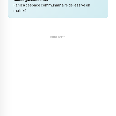
Fanico :
espace communautaire de lessive en
malinké
PUBLICITÉ