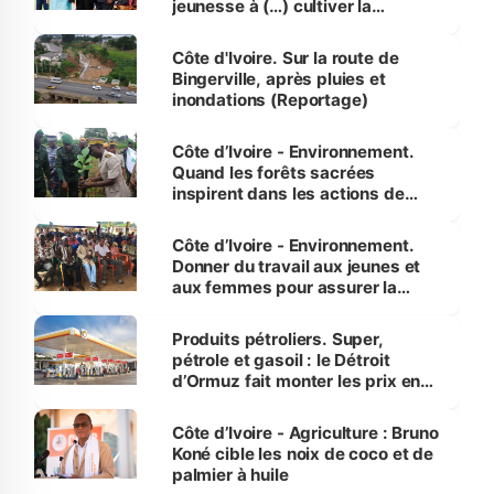
jeunesse à (…) cultiver la
compétence et l’intégrité »
(Alassane Ouattara
Côte d'Ivoire. Sur la route de
Bingerville, après pluies et
inondations (Reportage)
Côte d’Ivoire - Environnement.
Quand les forêts sacrées
inspirent dans les actions de
reboisement
Côte d’Ivoire - Environnement.
Donner du travail aux jeunes et
aux femmes pour assurer la
protection des espèces
menacées
Produits pétroliers. Super,
pétrole et gasoil : le Détroit
d’Ormuz fait monter les prix en
Côte d’Ivoire
Côte d’Ivoire - Agriculture : Bruno
Koné cible les noix de coco et de
palmier à huile