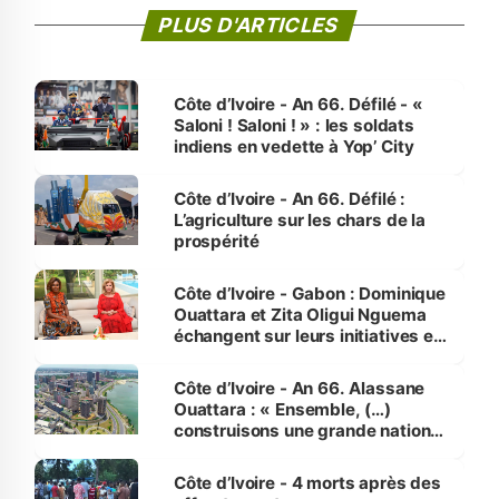
PLUS D'ARTICLES
Côte d’Ivoire - An 66. Défilé - «
Saloni ! Saloni ! » : les soldats
indiens en vedette à Yop’ City
Côte d’Ivoire - An 66. Défilé :
L’agriculture sur les chars de la
prospérité
Côte d’Ivoire - Gabon : Dominique
Ouattara et Zita Oligui Nguema
échangent sur leurs initiatives en
faveur des femmes et des
enfants
Côte d’Ivoire - An 66. Alassane
Ouattara : « Ensemble, (…)
construisons une grande nation
pour nous-mêmes et pour les
générations futures »
Côte d’Ivoire - 4 morts après des