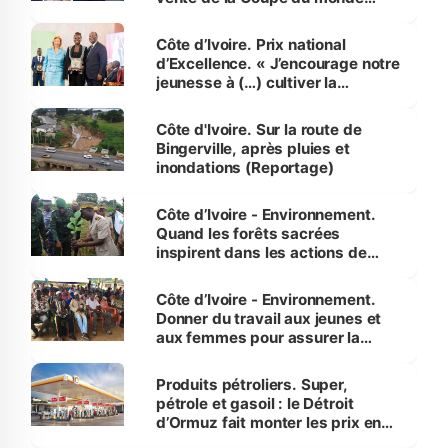
révélé
Côte d’Ivoire. Prix national
d’Excellence. « J’encourage notre
jeunesse à (…) cultiver la
compétence et l’intégrité »
(Alassane Ouattara
Côte d'Ivoire. Sur la route de
Bingerville, après pluies et
inondations (Reportage)
Côte d’Ivoire - Environnement.
Quand les forêts sacrées
inspirent dans les actions de
reboisement
Côte d’Ivoire - Environnement.
Donner du travail aux jeunes et
aux femmes pour assurer la
protection des espèces
menacées
Produits pétroliers. Super,
pétrole et gasoil : le Détroit
d’Ormuz fait monter les prix en
Côte d’Ivoire