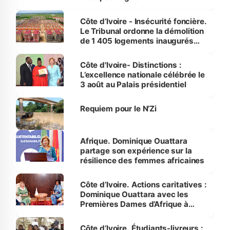
Côte d’Ivoire - Insécurité foncière.
Le Tribunal ordonne la démolition
de 1 405 logements inaugurés
par le Premier ministre à Grand-
Bassam
Côte d'Ivoire- Distinctions :
L’excellence nationale célébrée le
3 août au Palais présidentiel
Requiem pour le N’Zi
Afrique. Dominique Ouattara
partage son expérience sur la
résilience des femmes africaines
Côte d’Ivoire. Actions caritatives :
Dominique Ouattara avec les
Premières Dames d’Afrique à
Luanda
Côte d’Ivoire. Étudiants-livreurs :