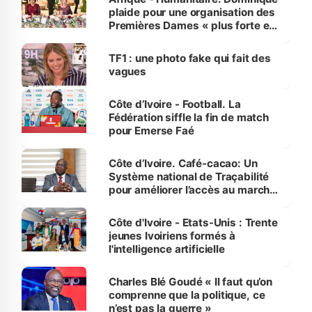
plaide pour une organisation des
Premières Dames « plus forte et
influente, dont l'impact s'affirme
sur la scène internationale »
TF1 : une photo fake qui fait des
vagues
Côte d’Ivoire - Football. La
Fédération siffle la fin de match
pour Emerse Faé
Côte d’Ivoire. Café-cacao: Un
Système national de Traçabilité
pour améliorer l’accès au marché
international
Côte d'Ivoire - Etats-Unis : Trente
jeunes Ivoiriens formés à
l'intelligence artificielle
Charles Blé Goudé « Il faut qu’on
comprenne que la politique, ce
n’est pas la guerre »