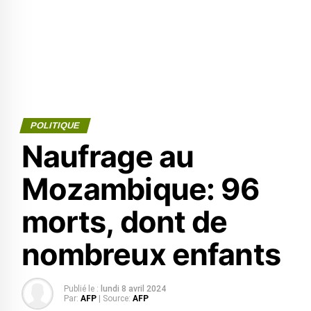
POLITIQUE
Naufrage au
Mozambique: 96
morts, dont de
nombreux enfants
Publié le :
lundi 8 avril 2024
Par:
AFP
| Source:
AFP