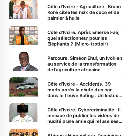
Côte d’Ivoire - Agriculture : Bruno
Koné cible les noix de coco et de
palmier à huile
Côte d’Ivoire. Après Emerse Faé,
quel sélectionneur pour les
Éléphants ? (Micro-trottoir)
Parcours. Siméon Ehui, un Ivoirien
au service de la transformation
de l’agriculture africaine
Côte d’Ivoire - Accidents. 39
morts après la chute d’un car
dans le fleuve Bafing : Un lecteur
dénonce la légèreté du ministère
des Transports
Côte d'Ivoire. Cybercriminalité : Il
menace de publier les vidéos de
nudité d’une amie qui refuse ses
avances
Afrique - Humanitaire. Dominique