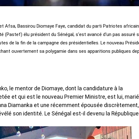
et Afsa, Bassirou Diomaye Faye, candidat du parti Patriotes africai
rnité (Pastef) élu président du Sénégal, s'est avancé d'un pas assuré 
utes de la fin de la campagne des présidentielles. Le nouveau Présid
ichant ouvertement sa polygamie dans ses apparitions publiques de
, le mentor de Diomaye, dont la candidature à la
tée et qui est le nouveau Premier Ministre, est lui, marié
Anna Diamanka et une récemment épousée discrètement,
évélé son identité. Le Sénégal est-il devenu la Républiqu