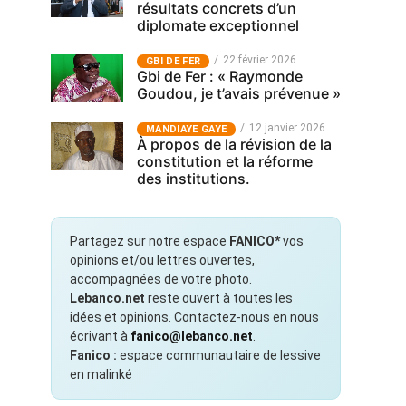
résultats concrets d’un
diplomate exceptionnel
22 février 2026
GBI DE FER
Gbi de Fer : « Raymonde
Goudou, je t’avais prévenue »
12 janvier 2026
MANDIAYE GAYE
À propos de la révision de la
constitution et la réforme
des institutions.
Partagez sur notre espace
FANICO*
vos
opinions et/ou lettres ouvertes,
accompagnées de votre photo.
Lebanco.net
reste ouvert à toutes les
idées et opinions. Contactez-nous en nous
écrivant à
fanico@lebanco.net
.
Fanico :
espace communautaire de lessive
en malinké