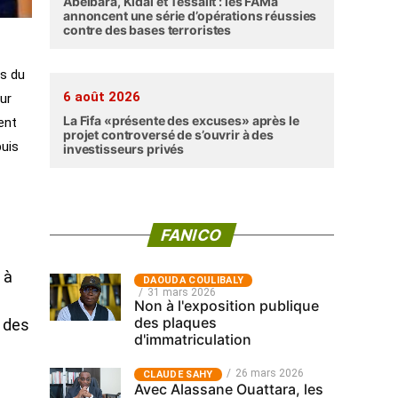
Abéibara, Kidal et Tessalit : les FAMa
annoncent une série d’opérations réussies
contre des bases terroristes
ns du
6 août 2026
sur
La Fifa «présente des excuses» après le
ent
projet controversé de s’ouvrir à des
puis
investisseurs privés
FANICO
 à
‎DAOUDA COULIBALY
31 mars 2026
Non à l'exposition publique
des plaques
e des
d'immatriculation
26 mars 2026
CLAUDE SAHY
Avec Alassane Ouattara, les