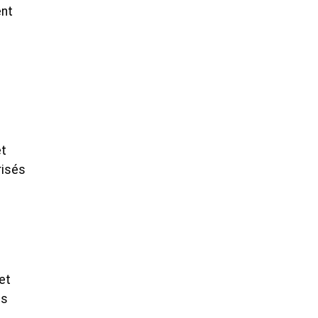
ent
et
risés
et
es