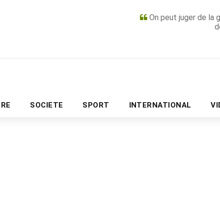
On peut juger de la 
d
PUBLICITÉ
URE
SOCIETE
SPORT
INTERNATIONAL
V