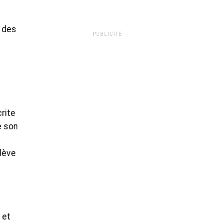
e des
PUBLICITÉ
rite
e son
lève
 et