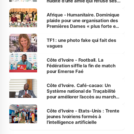
nudité d’une amie qui refuse ses
avances
Afrique - Humanitaire. Dominique
plaide pour une organisation des
Premières Dames « plus forte et
influente, dont l'impact s'affirme
sur la scène internationale »
TF1 : une photo fake qui fait des
vagues
Côte d’Ivoire - Football. La
Fédération siffle la fin de match
pour Emerse Faé
Côte d’Ivoire. Café-cacao: Un
Système national de Traçabilité
pour améliorer l’accès au marché
international
Côte d'Ivoire - Etats-Unis : Trente
jeunes Ivoiriens formés à
l'intelligence artificielle