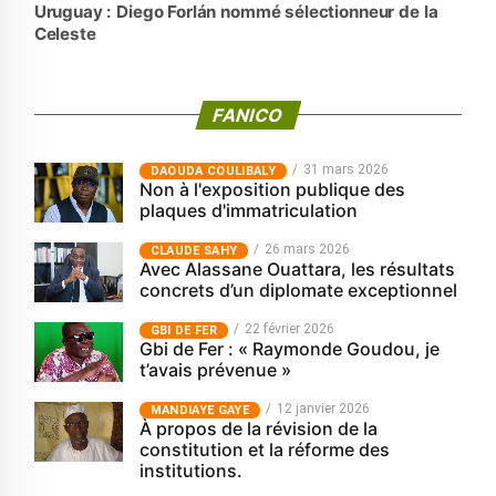
Uruguay : Diego Forlán nommé sélectionneur de la
Celeste
FANICO
31 mars 2026
‎DAOUDA COULIBALY
Non à l'exposition publique des
plaques d'immatriculation
26 mars 2026
CLAUDE SAHY
Avec Alassane Ouattara, les résultats
concrets d’un diplomate exceptionnel
22 février 2026
GBI DE FER
Gbi de Fer : « Raymonde Goudou, je
t’avais prévenue »
12 janvier 2026
MANDIAYE GAYE
À propos de la révision de la
constitution et la réforme des
institutions.