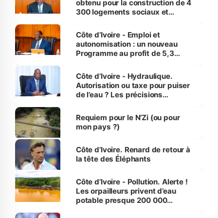
obtenu pour la construction de 4
300 logements sociaux et
économiques à Abidjan, Bouaké
et Yamoussoukro
Côte d’Ivoire - Emploi et
autonomisation : un nouveau
Programme au profit de 5,3
millions de jeunes
Côte d’Ivoire - Hydraulique.
Autorisation ou taxe pour puiser
de l’eau ? Les précisions
d’Assahoré
Requiem pour le N’Zi (ou pour
mon pays ?)
Côte d’Ivoire. Renard de retour à
la tête des Éléphants
Côte d’Ivoire - Pollution. Alerte !
Les orpailleurs privent d’eau
potable presque 200 000
habitants autour d’Agboville