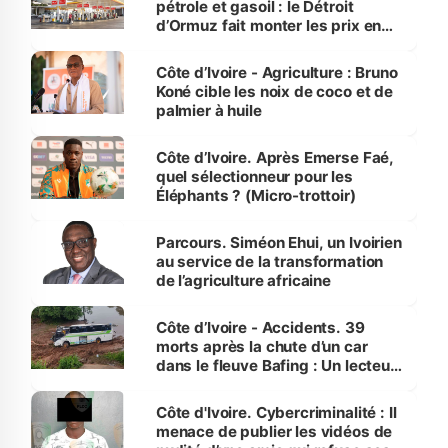
pétrole et gasoil : le Détroit
d’Ormuz fait monter les prix en
Côte d’Ivoire
Côte d’Ivoire - Agriculture : Bruno
Koné cible les noix de coco et de
palmier à huile
Côte d’Ivoire. Après Emerse Faé,
quel sélectionneur pour les
Éléphants ? (Micro-trottoir)
Parcours. Siméon Ehui, un Ivoirien
au service de la transformation
de l’agriculture africaine
Côte d’Ivoire - Accidents. 39
morts après la chute d’un car
dans le fleuve Bafing : Un lecteur
dénonce la légèreté du ministère
des Transports
Côte d'Ivoire. Cybercriminalité : Il
menace de publier les vidéos de