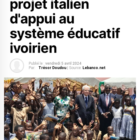
projet italien
d'appui au
système éducatif
ivoirien
Publié le :
vendredi 5 avril 2024
Par:
Trésor Doudou
| Source:
Lebanco.net