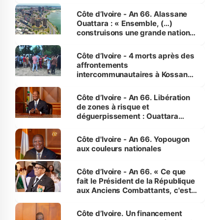
faveur des femmes et des
enfants
Côte d’Ivoire - An 66. Alassane
Ouattara : « Ensemble, (…)
construisons une grande nation
pour nous-mêmes et pour les
générations futures »
Côte d’Ivoire - 4 morts après des
affrontements
intercommunautaires à Kossandji
(Alepé) - Notre correspondant au
milieu des sinistrés
Côte d’Ivoire - An 66. Libération
de zones à risque et
déguerpissement : Ouattara
assure du « strict respect de
l'Etat de droit pour préserver les
Côte d'Ivoire - An 66. Yopougon
vies humaines »
aux couleurs nationales
Côte d’Ivoire - An 66. « Ce que
fait le Président de la République
aux Anciens Combattants, c'est
inédit » (Cne Yassoungo Koné ®)
Côte d’Ivoire. Un financement