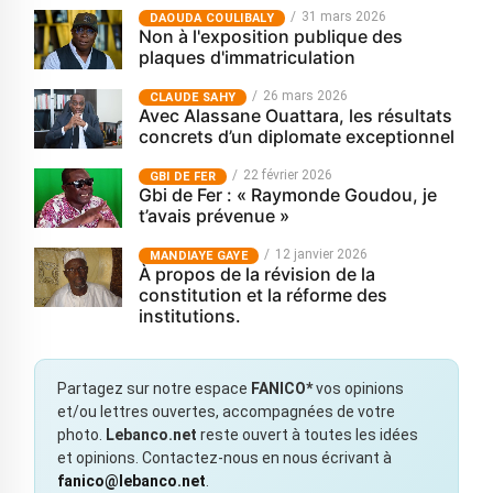
31 mars 2026
‎DAOUDA COULIBALY
Non à l'exposition publique des
plaques d'immatriculation
26 mars 2026
CLAUDE SAHY
Avec Alassane Ouattara, les résultats
concrets d’un diplomate exceptionnel
22 février 2026
GBI DE FER
Gbi de Fer : « Raymonde Goudou, je
t’avais prévenue »
12 janvier 2026
MANDIAYE GAYE
À propos de la révision de la
constitution et la réforme des
institutions.
Partagez sur notre espace
FANICO*
vos opinions
et/ou lettres ouvertes, accompagnées de votre
photo.
Lebanco.net
reste ouvert à toutes les idées
et opinions. Contactez-nous en nous écrivant à
fanico@lebanco.net
.