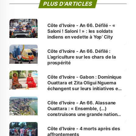
PLUS D'ARTICLES
Côte d’Ivoire - An 66. Défilé - «
Saloni ! Saloni ! » : les soldats
indiens en vedette à Yop’ City
Côte d’Ivoire - An 66. Défilé :
L’agriculture sur les chars de la
prospérité
Côte d’Ivoire - Gabon : Dominique
Ouattara et Zita Oligui Nguema
échangent sur leurs initiatives en
faveur des femmes et des
enfants
Côte d’Ivoire - An 66. Alassane
Ouattara : « Ensemble, (…)
construisons une grande nation
pour nous-mêmes et pour les
générations futures »
Côte d’Ivoire - 4 morts après des
affrontements