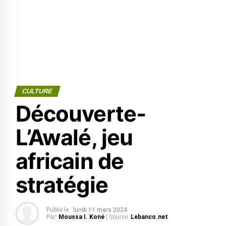
CULTURE
Découverte-
L’Awalé, jeu
africain de
stratégie
Publié le :
lundi 11 mars 2024
Par:
Moussa I. Koné
| Source:
Lebanco.net