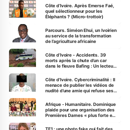
Côte d’Ivoire. Après Emerse Faé,
quel sélectionneur pour les
Éléphants ? (Micro-trottoir)
Parcours. Siméon Ehui, un Ivoirien
au service de la transformation
de l’agriculture africaine
Côte d’Ivoire - Accidents. 39
morts après la chute d’un car
dans le fleuve Bafing : Un lecteur
dénonce la légèreté du ministère
des Transports
Côte d'Ivoire. Cybercriminalité : Il
menace de publier les vidéos de
nudité d’une amie qui refuse ses
avances
Afrique - Humanitaire. Dominique
plaide pour une organisation des
Premières Dames « plus forte et
influente, dont l'impact s'affirme
sur la scène internationale »
TF1 : une photo fake qui fait des