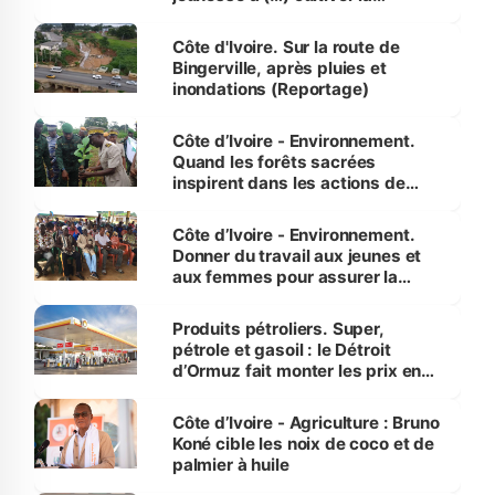
compétence et l’intégrité »
(Alassane Ouattara
Côte d'Ivoire. Sur la route de
Bingerville, après pluies et
inondations (Reportage)
Côte d’Ivoire - Environnement.
Quand les forêts sacrées
inspirent dans les actions de
reboisement
Côte d’Ivoire - Environnement.
Donner du travail aux jeunes et
aux femmes pour assurer la
protection des espèces
menacées
Produits pétroliers. Super,
pétrole et gasoil : le Détroit
d’Ormuz fait monter les prix en
Côte d’Ivoire
Côte d’Ivoire - Agriculture : Bruno
Koné cible les noix de coco et de
palmier à huile