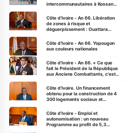
intercommunautaires à Kossandji
(Alepé) - Notre correspondant au
milieu des sinistrés
Côte d’Ivoire - An 66. Libération
de zones à risque et
déguerpissement : Ouattara
assure du « strict respect de
l'Etat de droit pour préserver les
Côte d'Ivoire - An 66. Yopougon
vies humaines »
aux couleurs nationales
Côte d’Ivoire - An 66. « Ce que
fait le Président de la République
aux Anciens Combattants, c'est
inédit » (Cne Yassoungo Koné ®)
Côte d’Ivoire. Un financement
obtenu pour la construction de 4
300 logements sociaux et
économiques à Abidjan, Bouaké
et Yamoussoukro
Côte d’Ivoire - Emploi et
autonomisation : un nouveau
Programme au profit de 5,3
millions de jeunes