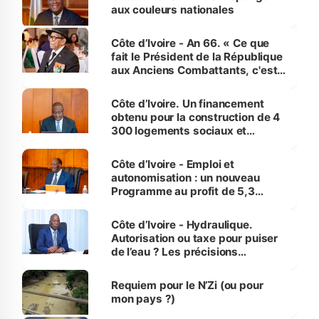
aux couleurs nationales
Côte d’Ivoire - An 66. « Ce que
fait le Président de la République
aux Anciens Combattants, c'est
inédit » (Cne Yassoungo Koné ®)
Côte d’Ivoire. Un financement
obtenu pour la construction de 4
300 logements sociaux et
économiques à Abidjan, Bouaké
et Yamoussoukro
Côte d’Ivoire - Emploi et
autonomisation : un nouveau
Programme au profit de 5,3
millions de jeunes
Côte d’Ivoire - Hydraulique.
Autorisation ou taxe pour puiser
de l’eau ? Les précisions
d’Assahoré
Requiem pour le N’Zi (ou pour
mon pays ?)