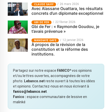
26 mars 2026
CLAUDE SAHY
Avec Alassane Ouattara, les résultats
concrets d’un diplomate exceptionnel
22 février 2026
GBI DE FER
Gbi de Fer : « Raymonde Goudou, je
t’avais prévenue »
12 janvier 2026
MANDIAYE GAYE
À propos de la révision de la
constitution et la réforme des
institutions.
Partagez sur notre espace
FANICO*
vos opinions
et/ou lettres ouvertes, accompagnées de votre
photo.
Lebanco.net
reste ouvert à toutes les idées
et opinions. Contactez-nous en nous écrivant à
fanico@lebanco.net
.
Fanico :
espace communautaire de lessive en
malinké