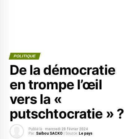
POLITIQUE
De la démocratie
en trompe l’œil
vers la «
putschtocratie » ?
Publié le :
mercredi 28 février 2024
Par:
Saïbou SACKO
| Source:
Le pays