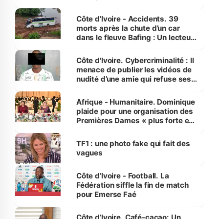
Côte d’Ivoire - Accidents. 39
morts après la chute d’un car
dans le fleuve Bafing : Un lecteur
dénonce la légèreté du ministère
des Transports
Côte d'Ivoire. Cybercriminalité : Il
menace de publier les vidéos de
nudité d’une amie qui refuse ses
avances
Afrique - Humanitaire. Dominique
plaide pour une organisation des
Premières Dames « plus forte et
influente, dont l'impact s'affirme
sur la scène internationale »
TF1 : une photo fake qui fait des
vagues
Côte d’Ivoire - Football. La
Fédération siffle la fin de match
pour Emerse Faé
Côte d’Ivoire. Café-cacao: Un