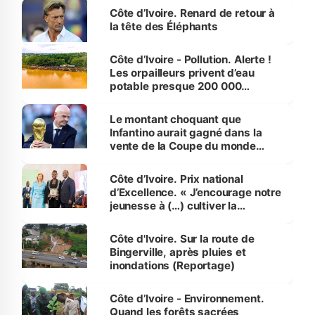
Côte d’Ivoire. Renard de retour à
la tête des Éléphants
Côte d’Ivoire - Pollution. Alerte !
Les orpailleurs privent d’eau
potable presque 200 000
habitants autour d’Agboville
Le montant choquant que
Infantino aurait gagné dans la
vente de la Coupe du monde
révélé
Côte d’Ivoire. Prix national
d’Excellence. « J’encourage notre
jeunesse à (…) cultiver la
compétence et l’intégrité »
(Alassane Ouattara
Côte d'Ivoire. Sur la route de
Bingerville, après pluies et
inondations (Reportage)
Côte d’Ivoire - Environnement.
Quand les forêts sacrées