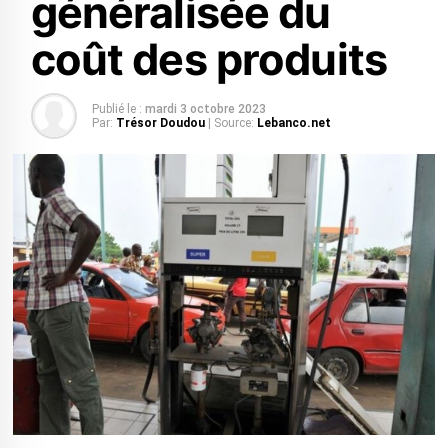
généralisée du
coût des produits
Publié le :
mardi 3 octobre 2023
Par:
Trésor Doudou
| Source:
Lebanco.net