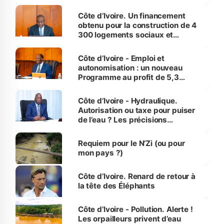
inédit » (Cne Yassoungo Koné ®)
Côte d’Ivoire. Un financement
obtenu pour la construction de 4
300 logements sociaux et
économiques à Abidjan, Bouaké
et Yamoussoukro
Côte d’Ivoire - Emploi et
autonomisation : un nouveau
Programme au profit de 5,3
millions de jeunes
Côte d’Ivoire - Hydraulique.
Autorisation ou taxe pour puiser
de l’eau ? Les précisions
d’Assahoré
Requiem pour le N’Zi (ou pour
mon pays ?)
Côte d’Ivoire. Renard de retour à
la tête des Éléphants
Côte d’Ivoire - Pollution. Alerte !
Les orpailleurs privent d’eau