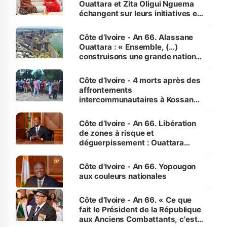
Ouattara et Zita Oligui Nguema
échangent sur leurs initiatives en
faveur des femmes et des
enfants
Côte d’Ivoire - An 66. Alassane
Ouattara : « Ensemble, (…)
construisons une grande nation
pour nous-mêmes et pour les
générations futures »
Côte d’Ivoire - 4 morts après des
affrontements
intercommunautaires à Kossandji
(Alepé) - Notre correspondant au
milieu des sinistrés
Côte d’Ivoire - An 66. Libération
de zones à risque et
déguerpissement : Ouattara
assure du « strict respect de
l'Etat de droit pour préserver les
Côte d'Ivoire - An 66. Yopougon
vies humaines »
aux couleurs nationales
Côte d’Ivoire - An 66. « Ce que
fait le Président de la République
aux Anciens Combattants, c'est