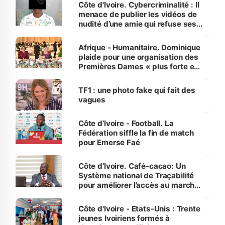
des Transports
Côte d'Ivoire. Cybercriminalité : Il
menace de publier les vidéos de
nudité d’une amie qui refuse ses
avances
Afrique - Humanitaire. Dominique
plaide pour une organisation des
Premières Dames « plus forte et
influente, dont l'impact s'affirme
sur la scène internationale »
TF1 : une photo fake qui fait des
vagues
Côte d’Ivoire - Football. La
Fédération siffle la fin de match
pour Emerse Faé
Côte d’Ivoire. Café-cacao: Un
Système national de Traçabilité
pour améliorer l’accès au marché
international
Côte d'Ivoire - Etats-Unis : Trente
jeunes Ivoiriens formés à