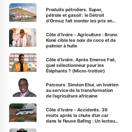
protection des espèces
menacées
Produits pétroliers. Super,
pétrole et gasoil : le Détroit
d’Ormuz fait monter les prix en
Côte d’Ivoire
Côte d’Ivoire - Agriculture : Bruno
Koné cible les noix de coco et de
palmier à huile
Côte d’Ivoire. Après Emerse Faé,
quel sélectionneur pour les
Éléphants ? (Micro-trottoir)
Parcours. Siméon Ehui, un Ivoirien
au service de la transformation
de l’agriculture africaine
Côte d’Ivoire - Accidents. 39
morts après la chute d’un car
dans le fleuve Bafing : Un lecteur
dénonce la légèreté du ministère