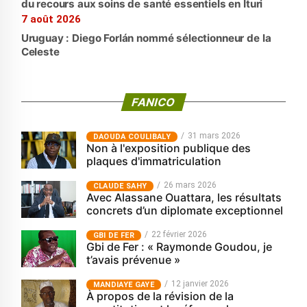
du recours aux soins de santé essentiels en Ituri
7 août 2026
Uruguay : Diego Forlán nommé sélectionneur de la
Celeste
FANICO
31 mars 2026
‎DAOUDA COULIBALY
Non à l'exposition publique des
plaques d'immatriculation
26 mars 2026
CLAUDE SAHY
Avec Alassane Ouattara, les résultats
concrets d’un diplomate exceptionnel
22 février 2026
GBI DE FER
Gbi de Fer : « Raymonde Goudou, je
t’avais prévenue »
12 janvier 2026
MANDIAYE GAYE
À propos de la révision de la