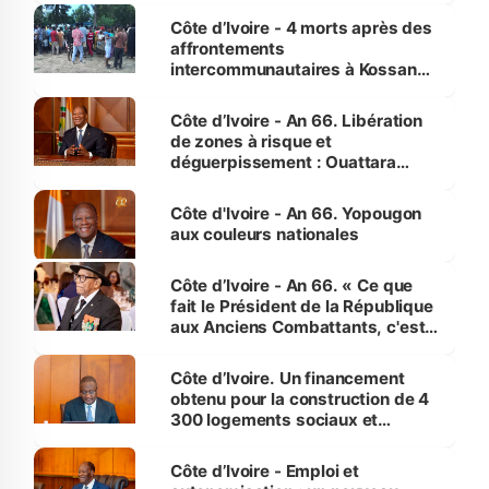
générations futures »
Côte d’Ivoire - 4 morts après des
affrontements
intercommunautaires à Kossandji
(Alepé) - Notre correspondant au
milieu des sinistrés
Côte d’Ivoire - An 66. Libération
de zones à risque et
déguerpissement : Ouattara
assure du « strict respect de
l'Etat de droit pour préserver les
Côte d'Ivoire - An 66. Yopougon
vies humaines »
aux couleurs nationales
Côte d’Ivoire - An 66. « Ce que
fait le Président de la République
aux Anciens Combattants, c'est
inédit » (Cne Yassoungo Koné ®)
Côte d’Ivoire. Un financement
obtenu pour la construction de 4
300 logements sociaux et
économiques à Abidjan, Bouaké
et Yamoussoukro
Côte d’Ivoire - Emploi et