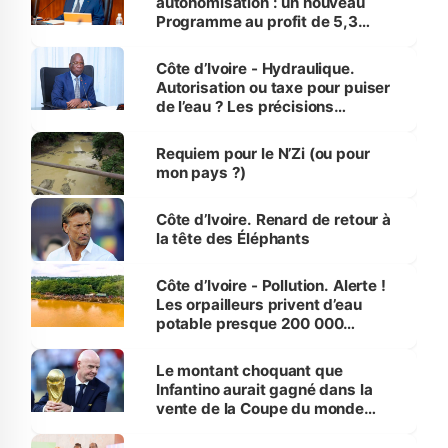
autonomisation : un nouveau
Programme au profit de 5,3
millions de jeunes
Côte d’Ivoire - Hydraulique.
Autorisation ou taxe pour puiser
de l’eau ? Les précisions
d’Assahoré
Requiem pour le N’Zi (ou pour
mon pays ?)
Côte d’Ivoire. Renard de retour à
la tête des Éléphants
Côte d’Ivoire - Pollution. Alerte !
Les orpailleurs privent d’eau
potable presque 200 000
habitants autour d’Agboville
Le montant choquant que
Infantino aurait gagné dans la
vente de la Coupe du monde
révélé