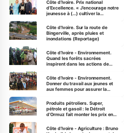
Côte d’Ivoire. Prix national
d’Excellence. « J’encourage notre
jeunesse à (…) cultiver la
compétence et l’intégrité »
(Alassane Ouattara
Côte d'Ivoire. Sur la route de
Bingerville, après pluies et
inondations (Reportage)
Côte d’Ivoire - Environnement.
Quand les forêts sacrées
inspirent dans les actions de
reboisement
Côte d’Ivoire - Environnement.
Donner du travail aux jeunes et
aux femmes pour assurer la
protection des espèces
menacées
Produits pétroliers. Super,
pétrole et gasoil : le Détroit
d’Ormuz fait monter les prix en
Côte d’Ivoire
Côte d’Ivoire - Agriculture : Bruno