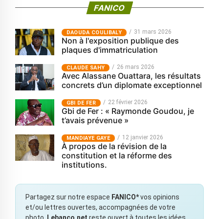
FANICO
31 mars 2026
‎DAOUDA COULIBALY
Non à l'exposition publique des
plaques d'immatriculation
26 mars 2026
CLAUDE SAHY
Avec Alassane Ouattara, les résultats
concrets d’un diplomate exceptionnel
22 février 2026
GBI DE FER
Gbi de Fer : « Raymonde Goudou, je
t’avais prévenue »
12 janvier 2026
MANDIAYE GAYE
À propos de la révision de la
constitution et la réforme des
institutions.
Partagez sur notre espace
FANICO*
vos opinions
et/ou lettres ouvertes, accompagnées de votre
photo.
Lebanco.net
reste ouvert à toutes les idées