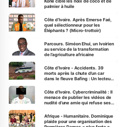
Koné cible les noix de coco et de
palmier à huile
Côte d’Ivoire. Après Emerse Faé,
quel sélectionneur pour les
Éléphants ? (Micro-trottoir)
Parcours. Siméon Ehui, un Ivoirien
au service de la transformation
de l’agriculture africaine
Côte d’Ivoire - Accidents. 39
morts après la chute d’un car
dans le fleuve Bafing : Un lecteur
dénonce la légèreté du ministère
des Transports
Côte d'Ivoire. Cybercriminalité : Il
menace de publier les vidéos de
nudité d’une amie qui refuse ses
avances
Afrique - Humanitaire. Dominique
plaide pour une organisation des
Premières Dames « plus forte et