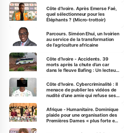
Côte d’Ivoire. Après Emerse Faé,
quel sélectionneur pour les
Éléphants ? (Micro-trottoir)
Parcours. Siméon Ehui, un Ivoirien
au service de la transformation
de l’agriculture africaine
Côte d’Ivoire - Accidents. 39
morts après la chute d’un car
dans le fleuve Bafing : Un lecteur
dénonce la légèreté du ministère
des Transports
Côte d'Ivoire. Cybercriminalité : Il
menace de publier les vidéos de
nudité d’une amie qui refuse ses
avances
Afrique - Humanitaire. Dominique
plaide pour une organisation des
Premières Dames « plus forte et
influente, dont l'impact s'affirme
sur la scène internationale »