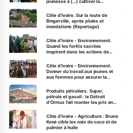
jeunesse à (…) cultiver la
compétence et l’intégrité »
(Alassane Ouattara
Côte d'Ivoire. Sur la route de
Bingerville, après pluies et
inondations (Reportage)
Côte d’Ivoire - Environnement.
Quand les forêts sacrées
inspirent dans les actions de
reboisement
Côte d’Ivoire - Environnement.
Donner du travail aux jeunes et
aux femmes pour assurer la
protection des espèces
menacées
Produits pétroliers. Super,
pétrole et gasoil : le Détroit
d’Ormuz fait monter les prix en
Côte d’Ivoire
Côte d’Ivoire - Agriculture : Bruno
Koné cible les noix de coco et de
palmier à huile