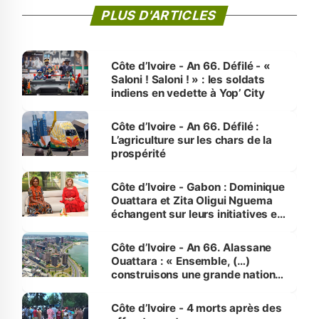
PLUS D'ARTICLES
Côte d’Ivoire - An 66. Défilé - «
Saloni ! Saloni ! » : les soldats
indiens en vedette à Yop’ City
Côte d’Ivoire - An 66. Défilé :
L’agriculture sur les chars de la
prospérité
Côte d’Ivoire - Gabon : Dominique
Ouattara et Zita Oligui Nguema
échangent sur leurs initiatives en
faveur des femmes et des
enfants
Côte d’Ivoire - An 66. Alassane
Ouattara : « Ensemble, (…)
construisons une grande nation
pour nous-mêmes et pour les
générations futures »
Côte d’Ivoire - 4 morts après des