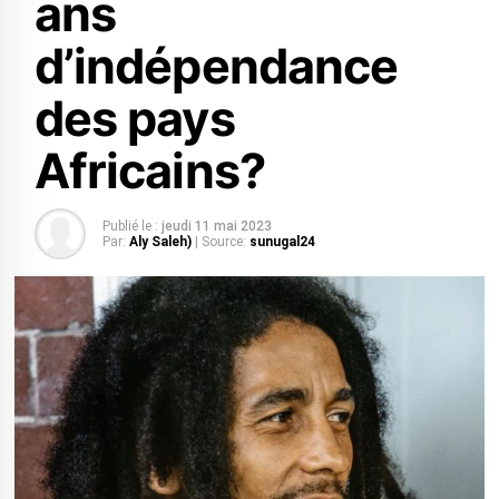
ans
d’indépendance
des pays
Africains?
Publié le :
jeudi 11 mai 2023
Par:
Aly Saleh)
| Source:
sunugal24