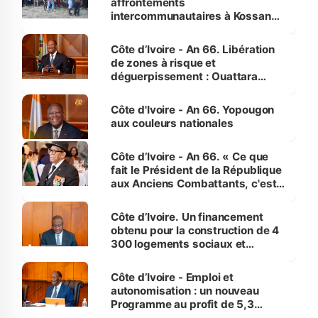
affrontements
intercommunautaires à Kossandji
(Alepé) - Notre correspondant au
milieu des sinistrés
Côte d’Ivoire - An 66. Libération
de zones à risque et
déguerpissement : Ouattara
assure du « strict respect de
l'Etat de droit pour préserver les
Côte d'Ivoire - An 66. Yopougon
vies humaines »
aux couleurs nationales
Côte d’Ivoire - An 66. « Ce que
fait le Président de la République
aux Anciens Combattants, c'est
inédit » (Cne Yassoungo Koné ®)
Côte d’Ivoire. Un financement
obtenu pour la construction de 4
300 logements sociaux et
économiques à Abidjan, Bouaké
et Yamoussoukro
Côte d’Ivoire - Emploi et
autonomisation : un nouveau
Programme au profit de 5,3
millions de jeunes