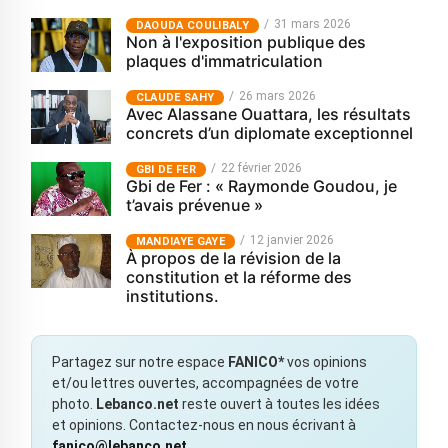
31 mars 2026
‎DAOUDA COULIBALY
Non à l'exposition publique des
plaques d'immatriculation
26 mars 2026
CLAUDE SAHY
Avec Alassane Ouattara, les résultats
concrets d’un diplomate exceptionnel
22 février 2026
GBI DE FER
Gbi de Fer : « Raymonde Goudou, je
t’avais prévenue »
12 janvier 2026
MANDIAYE GAYE
À propos de la révision de la
constitution et la réforme des
institutions.
Partagez sur notre espace
FANICO*
vos opinions
et/ou lettres ouvertes, accompagnées de votre
photo.
Lebanco.net
reste ouvert à toutes les idées
et opinions. Contactez-nous en nous écrivant à
fanico@lebanco.net
.