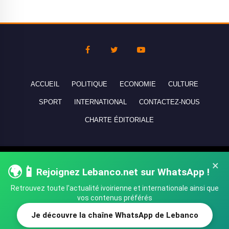
ACCUEIL
POLITIQUE
ECONOMIE
CULTURE
SPORT
INTERNATIONAL
CONTACTEZ-NOUS
CHARTE ÉDITORIALE
Copyright © 2010-2026 lebanco.net - Tous droits de reproduction
×
🌍📱
réservés - All rights reserved.
Rejoignez Lebanco.net sur WhatsApp !
Retrouvez toute l'actualité ivoirienne et internationale ainsi que
vos contenus préférés
Je découvre la chaîne WhatsApp de Lebanco
SHARE
TWEET