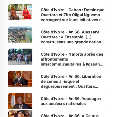
Côte d’Ivoire - Gabon : Dominique
Ouattara et Zita Oligui Nguema
échangent sur leurs initiatives en
faveur des femmes et des
enfants
Côte d’Ivoire - An 66. Alassane
Ouattara : « Ensemble, (…)
construisons une grande nation
pour nous-mêmes et pour les
générations futures »
Côte d’Ivoire - 4 morts après des
affrontements
intercommunautaires à Kossandji
(Alepé) - Notre correspondant au
milieu des sinistrés
Côte d’Ivoire - An 66. Libération
de zones à risque et
déguerpissement : Ouattara
assure du « strict respect de
l'Etat de droit pour préserver les
Côte d'Ivoire - An 66. Yopougon
vies humaines »
aux couleurs nationales
Côte d’Ivoire - An 66. « Ce que