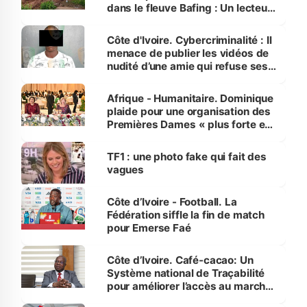
dans le fleuve Bafing : Un lecteur
dénonce la légèreté du ministère
des Transports
Côte d'Ivoire. Cybercriminalité : Il
menace de publier les vidéos de
nudité d’une amie qui refuse ses
avances
Afrique - Humanitaire. Dominique
plaide pour une organisation des
Premières Dames « plus forte et
influente, dont l'impact s'affirme
sur la scène internationale »
TF1 : une photo fake qui fait des
vagues
Côte d’Ivoire - Football. La
Fédération siffle la fin de match
pour Emerse Faé
Côte d’Ivoire. Café-cacao: Un
Système national de Traçabilité
pour améliorer l’accès au marché
international