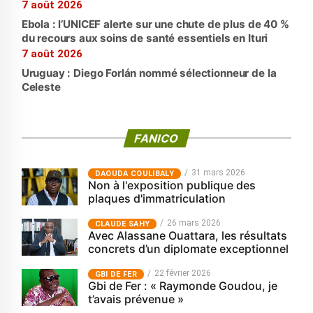
7 août 2026
Ebola : l’UNICEF alerte sur une chute de plus de 40 %
du recours aux soins de santé essentiels en Ituri
7 août 2026
Uruguay : Diego Forlán nommé sélectionneur de la
Celeste
FANICO
31 mars 2026
‎DAOUDA COULIBALY
Non à l'exposition publique des
plaques d'immatriculation
26 mars 2026
CLAUDE SAHY
Avec Alassane Ouattara, les résultats
concrets d’un diplomate exceptionnel
22 février 2026
GBI DE FER
Gbi de Fer : « Raymonde Goudou, je
t’avais prévenue »