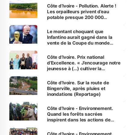
Côte d’Ivoire - Pollution. Alerte !
Les orpailleurs privent d’eau
potable presque 200 000
habitants autour d’Agboville
Le montant choquant que
Infantino aurait gagné dans la
vente de la Coupe du monde
révélé
Côte d’Ivoire. Prix national
d’Excellence. « J’encourage notre
jeunesse à (…) cultiver la
compétence et l’intégrité »
(Alassane Ouattara
Côte d'Ivoire. Sur la route de
Bingerville, après pluies et
inondations (Reportage)
Côte d’Ivoire - Environnement.
Quand les forêts sacrées
inspirent dans les actions de
reboisement
Côte d’Ivoire - Environnement.