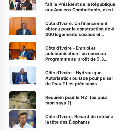
fait le Président de la République
aux Anciens Combattants, c'est
inédit » (Cne Yassoungo Koné ®)
Côte d’Ivoire. Un financement
obtenu pour la construction de 4
300 logements sociaux et
économiques à Abidjan, Bouaké
et Yamoussoukro
Côte d’Ivoire - Emploi et
autonomisation : un nouveau
Programme au profit de 5,3
millions de jeunes
Côte d’Ivoire - Hydraulique.
Autorisation ou taxe pour puiser
de l’eau ? Les précisions
d’Assahoré
Requiem pour le N’Zi (ou pour
mon pays ?)
Côte d’Ivoire. Renard de retour à
la tête des Éléphants