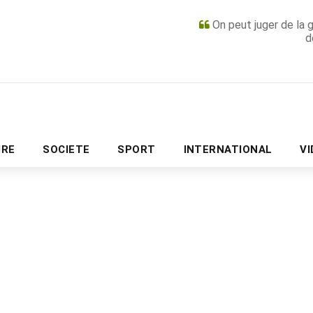
On peut juger de la 
d
PUBLICITÉ
URE
SOCIETE
SPORT
INTERNATIONAL
V