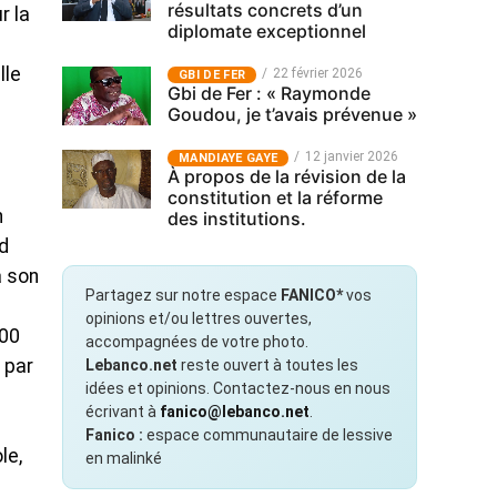
résultats concrets d’un
r la
diplomate exceptionnel
lle
22 février 2026
GBI DE FER
Gbi de Fer : « Raymonde
Goudou, je t’avais prévenue »
12 janvier 2026
MANDIAYE GAYE
À propos de la révision de la
constitution et la réforme
n
des institutions.
nd
à son
Partagez sur notre espace
FANICO*
vos
opinions et/ou lettres ouvertes,
400
accompagnées de votre photo.
 par
Lebanco.net
reste ouvert à toutes les
idées et opinions. Contactez-nous en nous
écrivant à
fanico@lebanco.net
.
Fanico :
espace communautaire de lessive
le,
en malinké