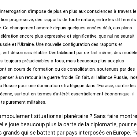
interrogation s’impose de plus en plus aux consciences à travers le
tion progressive, des rapports de toute nature, entre les différents
e. Ce changement amorcé depuis quelques années déjà, aux plans
ération encore plus expressive et significative, que nul ne saurait
 Russie et l’Ukraine. Une nouvelle configuration des rapports et
 est désormais établie. Déstabilisant par ce fait même, des modèl
 toujours préjudiciables à tous, mais beaucoup plus aux plus
s sont en cours de formation ou de consolidation, soutenues par des
ser à un retour à la guerre froide. En fait, si l’alliance Russie, Inde
à la Russie pour une domination stratégique dans l’Eurasie, contre les
péenne, surtout en termes d’intérêt essentiellement économique, il
êts purement militaires.
hamboulement situationnel planétaire ? Sans faire montr
, elle joue beaucoup plus la carte de la diplomatie, pour n
s grands qui se battent par pays interposés en Europe. P