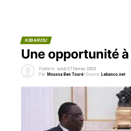
KIBAROU
Une opportunité à s
Publié le :
lundi 27 février 2023
Par:
Moussa Ben Touré
| Source:
Lebanco.net