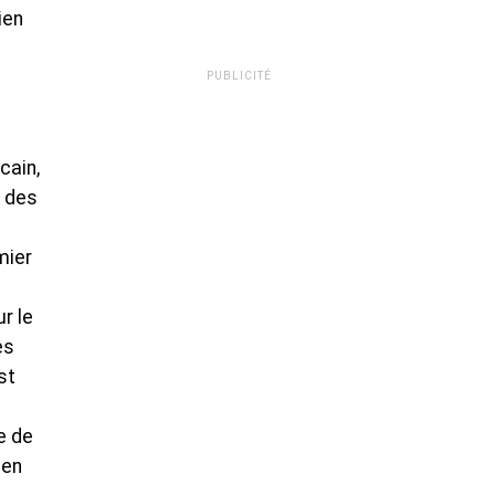
ien
PUBLICITÉ
cain,
x des
mier
r le
es
st
e de
 en