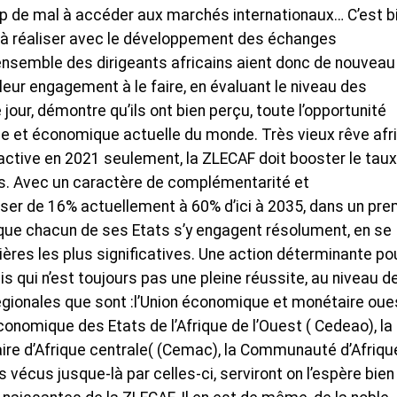
oup de mal à accéder aux marchés internationaux… C’est b
ir à réaliser avec le développement des échanges
ensemble des dirigeants africains aient donc de nouveau
ur engagement à le faire, en évaluant le niveau des
jour, démontre qu’ils ont bien perçu, toute l’opportunité
tique et économique actuelle du monde. Très vieux rêve afri
ctive en 2021 seulement, la ZLECAF doit booster le tau
s. Avec un caractère de complémentarité et
sser de 16% actuellement à 60% d’ici à 2035, dans un pre
ir que chacun de ses Etats s’y engagent résolument, en se
res les plus significatives. Une action déterminante pou
 qui n’est toujours pas une pleine réussite, au niveau d
ionales que sont :l’Union économique et monétaire oue
nomique des Etats de l’Afrique de l’Ouest ( Cedeao), la
 d’Afrique centrale( (Cemac), la Communauté d’Afriqu
s vécus jusque-là par celles-ci, serviront on l’espère bien