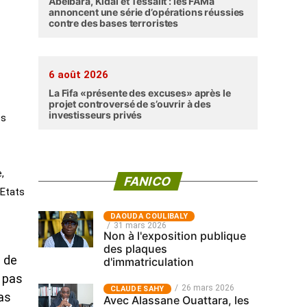
Abéibara, Kidal et Tessalit : les FAMa
annoncent une série d’opérations réussies
contre des bases terroristes
6 août 2026
La Fifa «présente des excuses» après le
projet controversé de s’ouvrir à des
investisseurs privés
es
,
FANICO
 Etats
‎DAOUDA COULIBALY
31 mars 2026
Non à l'exposition publique
des plaques
e de
d'immatriculation
e pas
26 mars 2026
CLAUDE SAHY
as
Avec Alassane Ouattara, les