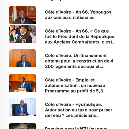
assure du « strict respect de
l'Etat de droit pour préserver les
Côte d'Ivoire - An 66. Yopougon
vies humaines »
aux couleurs nationales
Côte d’Ivoire - An 66. « Ce que
fait le Président de la République
aux Anciens Combattants, c'est
inédit » (Cne Yassoungo Koné ®)
Côte d’Ivoire. Un financement
obtenu pour la construction de 4
300 logements sociaux et
économiques à Abidjan, Bouaké
et Yamoussoukro
Côte d’Ivoire - Emploi et
autonomisation : un nouveau
Programme au profit de 5,3
millions de jeunes
Côte d’Ivoire - Hydraulique.
Autorisation ou taxe pour puiser
de l’eau ? Les précisions
d’Assahoré
Requiem pour le N’Zi (ou pour