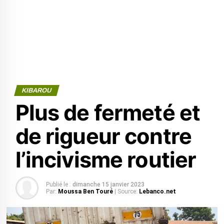
KIBAROU
Plus de fermeté et
de rigueur contre
l’incivisme routier
Publié le :
dimanche 15 janvier 2023
Par:
Moussa Ben Touré
| Source:
Lebanco.net