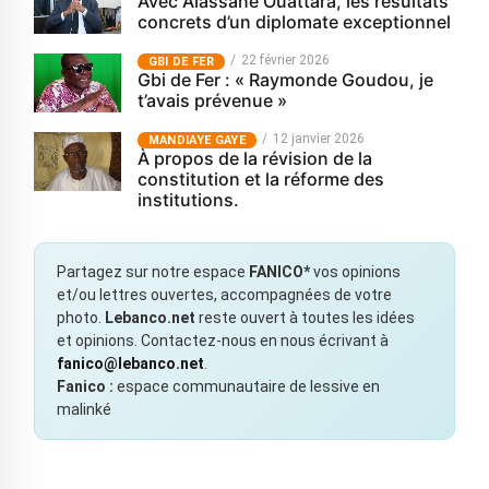
Avec Alassane Ouattara, les résultats
concrets d’un diplomate exceptionnel
22 février 2026
GBI DE FER
Gbi de Fer : « Raymonde Goudou, je
t’avais prévenue »
12 janvier 2026
MANDIAYE GAYE
À propos de la révision de la
constitution et la réforme des
institutions.
Partagez sur notre espace
FANICO*
vos opinions
et/ou lettres ouvertes, accompagnées de votre
photo.
Lebanco.net
reste ouvert à toutes les idées
et opinions. Contactez-nous en nous écrivant à
fanico@lebanco.net
.
Fanico :
espace communautaire de lessive en
malinké