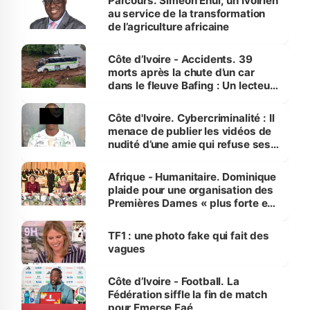
Parcours. Siméon Ehui, un Ivoirien
au service de la transformation
de l’agriculture africaine
Côte d’Ivoire - Accidents. 39
morts après la chute d’un car
dans le fleuve Bafing : Un lecteur
dénonce la légèreté du ministère
des Transports
Côte d'Ivoire. Cybercriminalité : Il
menace de publier les vidéos de
nudité d’une amie qui refuse ses
avances
Afrique - Humanitaire. Dominique
plaide pour une organisation des
Premières Dames « plus forte et
influente, dont l'impact s'affirme
sur la scène internationale »
TF1 : une photo fake qui fait des
vagues
Côte d’Ivoire - Football. La
Fédération siffle la fin de match
pour Emerse Faé