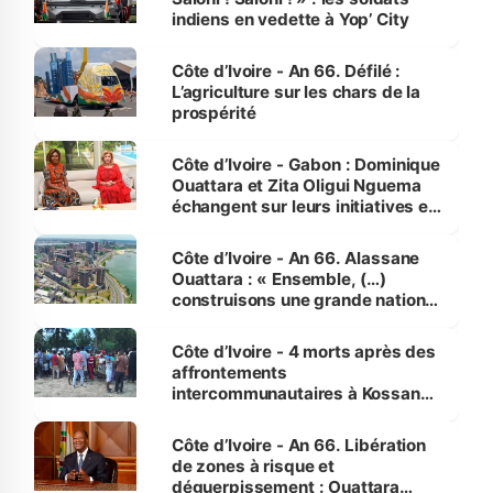
indiens en vedette à Yop’ City
Côte d’Ivoire - An 66. Défilé :
L’agriculture sur les chars de la
prospérité
Côte d’Ivoire - Gabon : Dominique
Ouattara et Zita Oligui Nguema
échangent sur leurs initiatives en
faveur des femmes et des
enfants
Côte d’Ivoire - An 66. Alassane
Ouattara : « Ensemble, (…)
construisons une grande nation
pour nous-mêmes et pour les
générations futures »
Côte d’Ivoire - 4 morts après des
affrontements
intercommunautaires à Kossandji
(Alepé) - Notre correspondant au
milieu des sinistrés
Côte d’Ivoire - An 66. Libération
de zones à risque et
déguerpissement : Ouattara