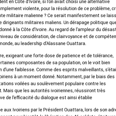
nt en Côte d’Ivoire, si l’on avait choisi une alternative
implement violente, pour la résolution de ce problème, c
unte militaire malienne ? Ce serait manifestement se lais
 de dirigeants militaires maliens. Un dérapage politique qu
ardonné à la Côte d’Ivoire. Au regard de l’ampleur du désas
ut niveau de considération, de clairvoyance et de compéte
e monde, au leadership d’Alassane Ouattara.
oire, exigeant une forte dose de patience et de tolérance,
taines composantes de sa population, on le voit bien
on d’une faiblesse. Comme des esprits malveillants, s’éta
 Ivoiriens à un moment donné. Notamment, par le biais des
tations voilées au soulèvement populaire contre les
t. Mais que les autorités ivoiriennes, réussiront très
e de l’efficacité du dialogue est ainsi établie
e aux Ivoiriens par le Président Ouattara, lors de son ad