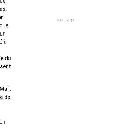
nue
es.
on
PUBLICITÉ
 que
ur
é à
te du
ssent
Mali,
ue de
oir