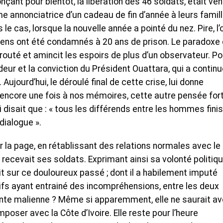
çant pour bientôt, la libération des 46 soldats, était ve
e annonciatrice d’un cadeau de fin d’année à leurs famill
e cas, lorsque la nouvelle année a pointé du nez. Pire, l’
iriens ont été condamnés à 20 ans de prison. Le paradoxe
érouté et amincit les espoirs de plus d’un observateur. Po
rdeur et la conviction du Président Ouattara, qui a continu
Aujourd’hui, le déroulé final de cette crise, lui donne
i encore une fois à nos mémoires, cette autre pensée for
 disait que : « tous les différends entre les hommes fini
dialogue ».
r la page, en rétablissant des relations normales avec le 
 recevait ses soldats. Exprimant ainsi sa volonté politiq
ait sur ce douloureux passé ; dont il a habilement imputé
ifs ayant entrainé des incompréhensions, entre les deux
 junte malienne ? Même si apparemment, elle ne saurait av
poser avec la Côte d’Ivoire. Elle reste pour l’heure