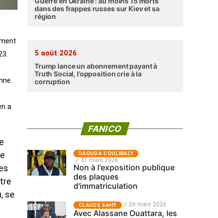
Guerre en Ukraine : au moins 15 morts
dans des frappes russes sur Kiev et sa
région
nement
5 août 2026
23.
Trump lance un abonnement payant à
Truth Social, l’opposition crie à la
nne.
corruption
en a
FANICO
te
‎DAOUDA COULIBALY
te
31 mars 2026
Non à l'exposition publique
des
des plaques
tre
d'immatriculation
u, se
26 mars 2026
CLAUDE SAHY
Avec Alassane Ouattara, les