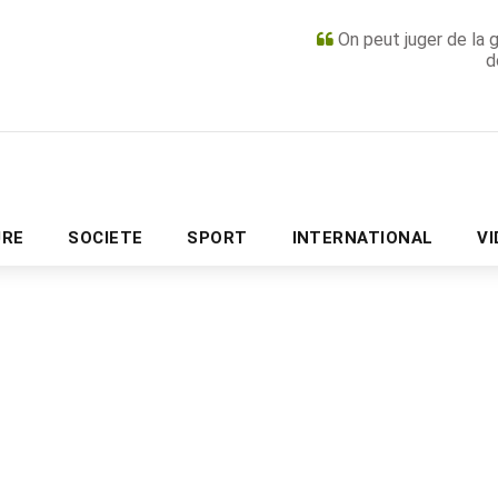
On peut juger de la 
d
PUBLICITÉ
URE
SOCIETE
SPORT
INTERNATIONAL
V