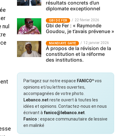
résultats concrets d’un
diplomate exceptionnel
rée
ser
22 février 2026
GBI DE FER
Gbi de Fer : « Raymonde
e nul
Goudou, je t’avais prévenue »
tre
nce
12 janvier 2026
MANDIAYE GAYE
À propos de la révision de la
constitution et la réforme
des institutions.
Partagez sur notre espace
FANICO*
vos
ient
opinions et/ou lettres ouvertes,
accompagnées de votre photo.
Lebanco.net
reste ouvert à toutes les
idées et opinions. Contactez-nous en nous
écrivant à
fanico@lebanco.net
.
Fanico :
espace communautaire de lessive
en malinké
resse