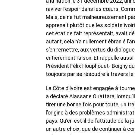
à la nation le 31 décembre 2022, annon
raviver l’espoir dans les cœurs. Comm
Mais, ce ne fut malheureusement pas l
apprenait plutôt que les soldats ivo
cet état de fait représentait, avait d
autant, cela n’a nullement ébranlé l’a
s’en remettre, aux vertus du dialogue. 
entièrement raison. Et rappelle auss
Président Félix Houphouet- Boigny qui
toujours par se résoudre à travers le 
La Côte d’Ivoire est engagée à tourne
a déclaré Alassane Ouattara, lorsqu’il
tirer une bonne fois pour toute, un tr
l’origine à des problèmes administrat
pays. Qu’en est-il de l’attitude de la
un autre choix, que de continuer à com