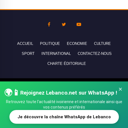
ACCUEIL
POLITIQUE
ECONOMIE
CULTURE
SPORT
INTERNATIONAL
CONTACTEZ-NOUS
CHARTE ÉDITORIALE
Copyright © 2010-2026 lebanco.net - Tous droits de reproduction
×
🌍📱
Rejoignez Lebanco.net sur WhatsApp !
réservés - All rights reserved.
Retrouvez toute l'actualité ivoirienne et internationale ainsi que
vos contenus préférés
Je découvre la chaîne WhatsApp de Lebanco
SHARE
TWEET