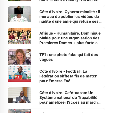
dénonce la légèreté du ministère
des Transports
Côte d'Ivoire. Cybercriminalité : Il
menace de publier les vidéos de
nudité d’une amie qui refuse ses
avances
Afrique - Humanitaire. Dominique
plaide pour une organisation des
Premières Dames « plus forte et
influente, dont l'impact s'affirme
sur la scène internationale »
TF1 : une photo fake qui fait des
vagues
Côte d’Ivoire - Football. La
Fédération siffle la fin de match
pour Emerse Faé
Côte d’Ivoire. Café-cacao: Un
Système national de Traçabilité
pour améliorer l’accès au marché
international