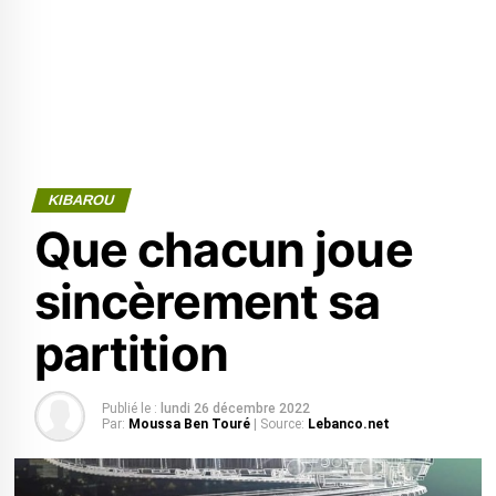
KIBAROU
Que chacun joue
sincèrement sa
partition
Publié le :
lundi 26 décembre 2022
Par:
Moussa Ben Touré
| Source:
Lebanco.net