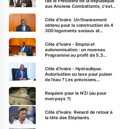
fait le Président de la République
aux Anciens Combattants, c'est
inédit » (Cne Yassoungo Koné ®)
Côte d’Ivoire. Un financement
obtenu pour la construction de 4
300 logements sociaux et
économiques à Abidjan, Bouaké
et Yamoussoukro
Côte d’Ivoire - Emploi et
autonomisation : un nouveau
Programme au profit de 5,3
millions de jeunes
Côte d’Ivoire - Hydraulique.
Autorisation ou taxe pour puiser
de l’eau ? Les précisions
d’Assahoré
Requiem pour le N’Zi (ou pour
mon pays ?)
Côte d’Ivoire. Renard de retour à
la tête des Éléphants