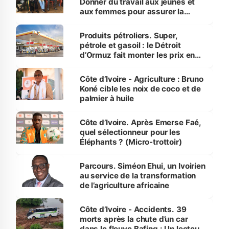
Donner du travail aux jeunes et
aux femmes pour assurer la
protection des espèces
menacées
Produits pétroliers. Super,
pétrole et gasoil : le Détroit
d’Ormuz fait monter les prix en
Côte d’Ivoire
Côte d’Ivoire - Agriculture : Bruno
Koné cible les noix de coco et de
palmier à huile
Côte d’Ivoire. Après Emerse Faé,
quel sélectionneur pour les
Éléphants ? (Micro-trottoir)
Parcours. Siméon Ehui, un Ivoirien
au service de la transformation
de l’agriculture africaine
Côte d’Ivoire - Accidents. 39
morts après la chute d’un car
dans le fleuve Bafing : Un lecteur