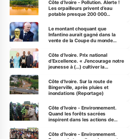
Côte d’Ivoire - Pollution. Alerte !
Les orpailleurs privent d’eau
potable presque 200 000
habitants autour d’Agboville
Le montant choquant que
Infantino aurait gagné dans la
vente de la Coupe du monde
révélé
Côte d’Ivoire. Prix national
d’Excellence. « J’encourage notre
jeunesse à (…) cultiver la
compétence et l’intégrité »
(Alassane Ouattara
Côte d'Ivoire. Sur la route de
Bingerville, après pluies et
inondations (Reportage)
Côte d’Ivoire - Environnement.
Quand les forêts sacrées
inspirent dans les actions de
reboisement
Côte d’Ivoire - Environnement.