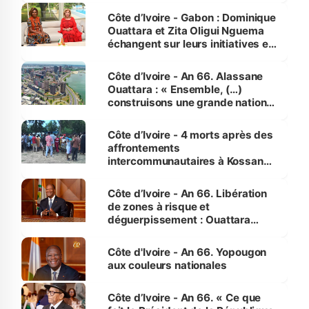
Côte d’Ivoire - Gabon : Dominique
Ouattara et Zita Oligui Nguema
échangent sur leurs initiatives en
faveur des femmes et des
enfants
Côte d’Ivoire - An 66. Alassane
Ouattara : « Ensemble, (…)
construisons une grande nation
pour nous-mêmes et pour les
générations futures »
Côte d’Ivoire - 4 morts après des
affrontements
intercommunautaires à Kossandji
(Alepé) - Notre correspondant au
milieu des sinistrés
Côte d’Ivoire - An 66. Libération
de zones à risque et
déguerpissement : Ouattara
assure du « strict respect de
l'Etat de droit pour préserver les
Côte d'Ivoire - An 66. Yopougon
vies humaines »
aux couleurs nationales
Côte d’Ivoire - An 66. « Ce que