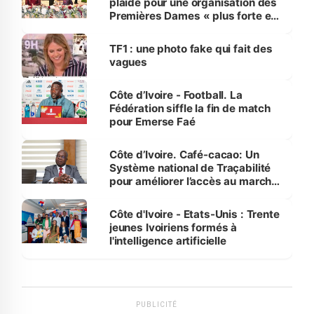
plaide pour une organisation des
Premières Dames « plus forte et
influente, dont l'impact s'affirme
sur la scène internationale »
TF1 : une photo fake qui fait des
vagues
Côte d’Ivoire - Football. La
Fédération siffle la fin de match
pour Emerse Faé
Côte d’Ivoire. Café-cacao: Un
Système national de Traçabilité
pour améliorer l’accès au marché
international
Côte d'Ivoire - Etats-Unis : Trente
jeunes Ivoiriens formés à
l'intelligence artificielle
PUBLICITÉ