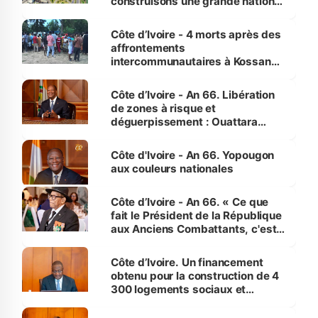
construisons une grande nation
pour nous-mêmes et pour les
générations futures »
Côte d’Ivoire - 4 morts après des
affrontements
intercommunautaires à Kossandji
(Alepé) - Notre correspondant au
milieu des sinistrés
Côte d’Ivoire - An 66. Libération
de zones à risque et
déguerpissement : Ouattara
assure du « strict respect de
l'Etat de droit pour préserver les
Côte d'Ivoire - An 66. Yopougon
vies humaines »
aux couleurs nationales
Côte d’Ivoire - An 66. « Ce que
fait le Président de la République
aux Anciens Combattants, c'est
inédit » (Cne Yassoungo Koné ®)
Côte d’Ivoire. Un financement
obtenu pour la construction de 4
300 logements sociaux et
économiques à Abidjan, Bouaké
et Yamoussoukro