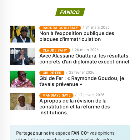
FANICO
31 mars 2026
‎DAOUDA COULIBALY
Non à l'exposition publique des
plaques d'immatriculation
26 mars 2026
CLAUDE SAHY
Avec Alassane Ouattara, les résultats
concrets d’un diplomate exceptionnel
22 février 2026
GBI DE FER
Gbi de Fer : « Raymonde Goudou, je
t’avais prévenue »
12 janvier 2026
MANDIAYE GAYE
À propos de la révision de la
constitution et la réforme des
institutions.
Partagez sur notre espace
FANICO*
vos opinions
et/ou lettres ouvertes, accompagnées de votre