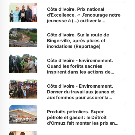
révélé
Côte d’Ivoire. Prix national
d’Excellence. « J’encourage notre
jeunesse à (…) cultiver la
compétence et l’intégrité »
(Alassane Ouattara
Côte d'Ivoire. Sur la route de
Bingerville, après pluies et
inondations (Reportage)
Côte d’Ivoire - Environnement.
Quand les forêts sacrées
inspirent dans les actions de
reboisement
Côte d’Ivoire - Environnement.
Donner du travail aux jeunes et
aux femmes pour assurer la
protection des espèces
menacées
Produits pétroliers. Super,
pétrole et gasoil : le Détroit
d’Ormuz fait monter les prix en
Côte d’Ivoire