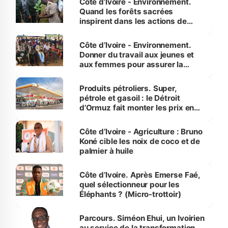
Côte d’Ivoire - Environnement.
Quand les forêts sacrées
inspirent dans les actions de
reboisement
Côte d’Ivoire - Environnement.
Donner du travail aux jeunes et
aux femmes pour assurer la
protection des espèces
menacées
Produits pétroliers. Super,
pétrole et gasoil : le Détroit
d’Ormuz fait monter les prix en
Côte d’Ivoire
Côte d’Ivoire - Agriculture : Bruno
Koné cible les noix de coco et de
palmier à huile
Côte d’Ivoire. Après Emerse Faé,
quel sélectionneur pour les
Éléphants ? (Micro-trottoir)
Parcours. Siméon Ehui, un Ivoirien
au service de la transformation