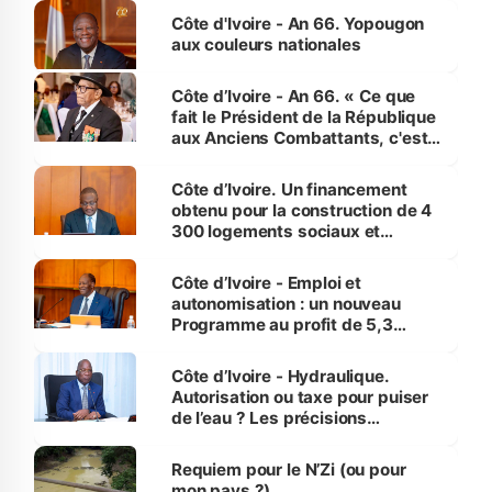
Côte d'Ivoire - An 66. Yopougon
aux couleurs nationales
Côte d’Ivoire - An 66. « Ce que
fait le Président de la République
aux Anciens Combattants, c'est
inédit » (Cne Yassoungo Koné ®)
Côte d’Ivoire. Un financement
obtenu pour la construction de 4
300 logements sociaux et
économiques à Abidjan, Bouaké
et Yamoussoukro
Côte d’Ivoire - Emploi et
autonomisation : un nouveau
Programme au profit de 5,3
millions de jeunes
Côte d’Ivoire - Hydraulique.
Autorisation ou taxe pour puiser
de l’eau ? Les précisions
d’Assahoré
Requiem pour le N’Zi (ou pour
mon pays ?)