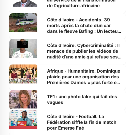
de l’agriculture africaine
Côte d’Ivoire - Accidents. 39
morts après la chute d’un car
dans le fleuve Bafing : Un lecteur
dénonce la légèreté du ministère
des Transports
Côte d'Ivoire. Cybercriminalité : Il
menace de publier les vidéos de
nudité d’une amie qui refuse ses
avances
Afrique - Humanitaire. Dominique
plaide pour une organisation des
Premières Dames « plus forte et
influente, dont l'impact s'affirme
sur la scène internationale »
TF1 : une photo fake qui fait des
vagues
Côte d’Ivoire - Football. La
Fédération siffle la fin de match
pour Emerse Faé