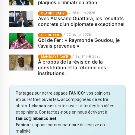
plaques d'immatriculation
26 mars 2026
CLAUDE SAHY
Avec Alassane Ouattara, les résultats
concrets d’un diplomate exceptionnel
22 février 2026
GBI DE FER
Gbi de Fer : « Raymonde Goudou, je
t’avais prévenue »
12 janvier 2026
MANDIAYE GAYE
À propos de la révision de la
constitution et la réforme des
institutions.
Partagez sur notre espace
FANICO*
vos opinions
et/ou lettres ouvertes, accompagnées de votre
photo.
Lebanco.net
reste ouvert à toutes les idées
et opinions. Contactez-nous en nous écrivant à
fanico@lebanco.net
.
Fanico :
espace communautaire de lessive en
malinké