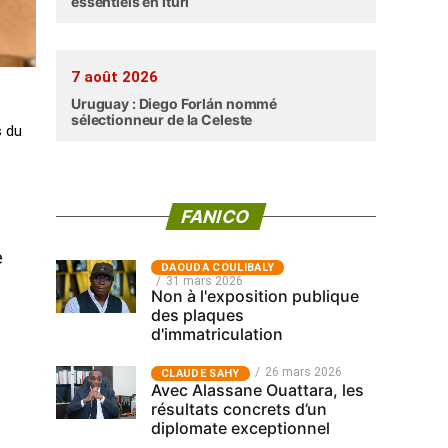
essentiels en Ituri
7 août 2026
Uruguay : Diego Forlán nommé
sélectionneur de la Celeste
s du
FANICO
e
‎DAOUDA COULIBALY
31 mars 2026
t
Non à l'exposition publique
des plaques
d'immatriculation
26 mars 2026
CLAUDE SAHY
Avec Alassane Ouattara, les
résultats concrets d’un
diplomate exceptionnel