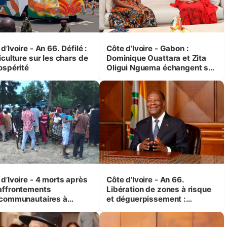
d’Ivoire - An 66. Défilé :
Côte d’Ivoire - Gabon :
iculture sur les chars de
Dominique Ouattara et Zita
ospérité
Oligui Nguema échangent sur
leurs initiatives en faveur des
femmes et des enfants
d’Ivoire - 4 morts après
Côte d’Ivoire - An 66.
affrontements
Libération de zones à risque
rcommunautaires à
et déguerpissement :
andji (Alepé) - Notre
Ouattara assure du « strict
espondant au milieu des
respect de l'Etat de droit pour