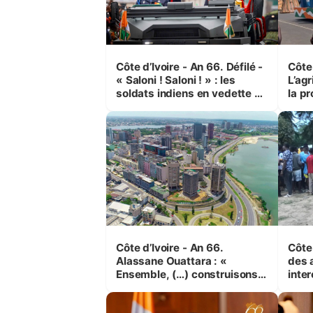
Côte d’Ivoire - An 66. Défilé -
Côte 
« Saloni ! Saloni ! » : les
L’agr
soldats indiens en vedette à
la pr
Yop’ City
Côte d’Ivoire - An 66.
Côte 
Alassane Ouattara : «
des 
Ensemble, (…) construisons
inte
une grande nation pour nous-
Koss
mêmes et pour les
corr