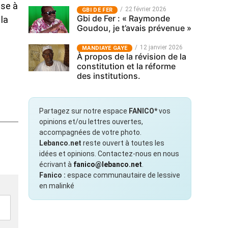
ise à
22 février 2026
GBI DE FER
Gbi de Fer : « Raymonde
la
Goudou, je t’avais prévenue »
12 janvier 2026
MANDIAYE GAYE
À propos de la révision de la
constitution et la réforme
des institutions.
Partagez sur notre espace
FANICO*
vos
opinions et/ou lettres ouvertes,
accompagnées de votre photo.
Lebanco.net
reste ouvert à toutes les
idées et opinions. Contactez-nous en nous
écrivant à
fanico@lebanco.net
.
Fanico :
espace communautaire de lessive
en malinké