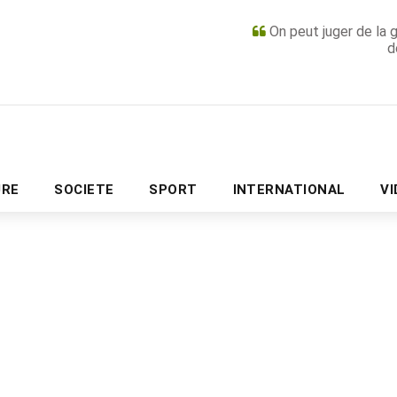
On peut juger de la 
d
PUBLICITÉ
URE
SOCIETE
SPORT
INTERNATIONAL
V