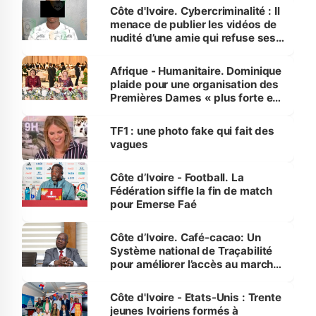
des Transports
Côte d'Ivoire. Cybercriminalité : Il
menace de publier les vidéos de
nudité d’une amie qui refuse ses
avances
Afrique - Humanitaire. Dominique
plaide pour une organisation des
Premières Dames « plus forte et
influente, dont l'impact s'affirme
sur la scène internationale »
TF1 : une photo fake qui fait des
vagues
Côte d’Ivoire - Football. La
Fédération siffle la fin de match
pour Emerse Faé
Côte d’Ivoire. Café-cacao: Un
Système national de Traçabilité
pour améliorer l’accès au marché
international
Côte d'Ivoire - Etats-Unis : Trente
jeunes Ivoiriens formés à