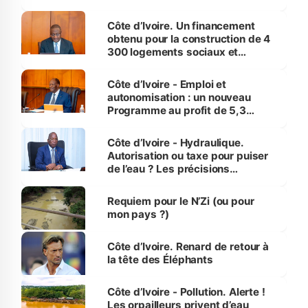
inédit » (Cne Yassoungo Koné ®)
Côte d’Ivoire. Un financement
obtenu pour la construction de 4
300 logements sociaux et
économiques à Abidjan, Bouaké
et Yamoussoukro
Côte d’Ivoire - Emploi et
autonomisation : un nouveau
Programme au profit de 5,3
millions de jeunes
Côte d’Ivoire - Hydraulique.
Autorisation ou taxe pour puiser
de l’eau ? Les précisions
d’Assahoré
Requiem pour le N’Zi (ou pour
mon pays ?)
Côte d’Ivoire. Renard de retour à
la tête des Éléphants
Côte d’Ivoire - Pollution. Alerte !
Les orpailleurs privent d’eau