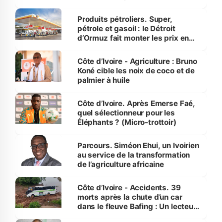
protection des espèces
menacées
Produits pétroliers. Super,
pétrole et gasoil : le Détroit
d’Ormuz fait monter les prix en
Côte d’Ivoire
Côte d’Ivoire - Agriculture : Bruno
Koné cible les noix de coco et de
palmier à huile
Côte d’Ivoire. Après Emerse Faé,
quel sélectionneur pour les
Éléphants ? (Micro-trottoir)
Parcours. Siméon Ehui, un Ivoirien
au service de la transformation
de l’agriculture africaine
Côte d’Ivoire - Accidents. 39
morts après la chute d’un car
dans le fleuve Bafing : Un lecteur
dénonce la légèreté du ministère