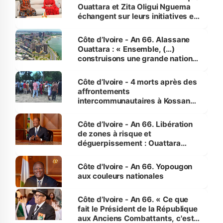
Ouattara et Zita Oligui Nguema
échangent sur leurs initiatives en
faveur des femmes et des
enfants
Côte d’Ivoire - An 66. Alassane
Ouattara : « Ensemble, (…)
construisons une grande nation
pour nous-mêmes et pour les
générations futures »
Côte d’Ivoire - 4 morts après des
affrontements
intercommunautaires à Kossandji
(Alepé) - Notre correspondant au
milieu des sinistrés
Côte d’Ivoire - An 66. Libération
de zones à risque et
déguerpissement : Ouattara
assure du « strict respect de
l'Etat de droit pour préserver les
Côte d'Ivoire - An 66. Yopougon
vies humaines »
aux couleurs nationales
Côte d’Ivoire - An 66. « Ce que
fait le Président de la République
aux Anciens Combattants, c'est