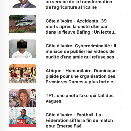
au service de la transformation
de l’agriculture africaine
Côte d’Ivoire - Accidents. 39
morts après la chute d’un car
dans le fleuve Bafing : Un lecteur
dénonce la légèreté du ministère
des Transports
Côte d'Ivoire. Cybercriminalité : Il
menace de publier les vidéos de
nudité d’une amie qui refuse ses
avances
Afrique - Humanitaire. Dominique
plaide pour une organisation des
Premières Dames « plus forte et
influente, dont l'impact s'affirme
sur la scène internationale »
TF1 : une photo fake qui fait des
vagues
Côte d’Ivoire - Football. La
Fédération siffle la fin de match
pour Emerse Faé