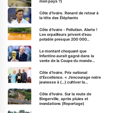
mon pays ?)
Côte d’Ivoire. Renard de retour à
la tête des Éléphants
Côte d’Ivoire - Pollution. Alerte !
Les orpailleurs privent d’eau
potable presque 200 000
habitants autour d’Agboville
Le montant choquant que
Infantino aurait gagné dans la
vente de la Coupe du monde
révélé
Côte d’Ivoire. Prix national
d’Excellence. « J’encourage notre
jeunesse à (…) cultiver la
compétence et l’intégrité »
(Alassane Ouattara
Côte d'Ivoire. Sur la route de
Bingerville, après pluies et
inondations (Reportage)