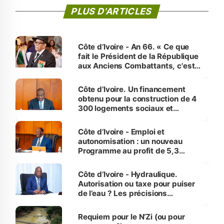
PLUS D'ARTICLES
Côte d’Ivoire - An 66. « Ce que
fait le Président de la République
aux Anciens Combattants, c'est
inédit » (Cne Yassoungo Koné ®)
Côte d’Ivoire. Un financement
obtenu pour la construction de 4
300 logements sociaux et
économiques à Abidjan, Bouaké
et Yamoussoukro
Côte d’Ivoire - Emploi et
autonomisation : un nouveau
Programme au profit de 5,3
millions de jeunes
Côte d’Ivoire - Hydraulique.
Autorisation ou taxe pour puiser
de l’eau ? Les précisions
d’Assahoré
Requiem pour le N’Zi (ou pour