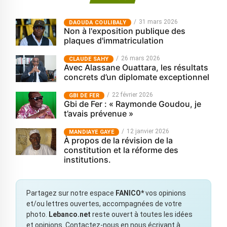
31 mars 2026
‎DAOUDA COULIBALY
Non à l'exposition publique des
plaques d'immatriculation
26 mars 2026
CLAUDE SAHY
Avec Alassane Ouattara, les résultats
concrets d’un diplomate exceptionnel
22 février 2026
GBI DE FER
Gbi de Fer : « Raymonde Goudou, je
t’avais prévenue »
12 janvier 2026
MANDIAYE GAYE
À propos de la révision de la
constitution et la réforme des
institutions.
Partagez sur notre espace
FANICO*
vos opinions
et/ou lettres ouvertes, accompagnées de votre
photo.
Lebanco.net
reste ouvert à toutes les idées
et opinions. Contactez-nous en nous écrivant à